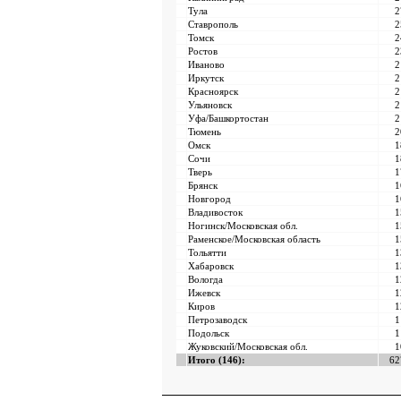
Тула
2
Ставрополь
2
Томск
2
Ростов
2
Иваново
2
Иркутск
2
Красноярск
2
Ульяновск
2
Уфа/Башкортостан
2
Тюмень
2
Омск
1
Сочи
1
Тверь
1
Брянск
1
Новгород
1
Владивосток
1
Ногинск
/Московская обл.
1
Раменское
/Московская область
1
Тольятти
1
Хабаровск
1
Вологда
1
Ижевск
1
Киров
1
Петрозаводск
1
Подольск
1
Жуковский/
Московская
обл.
1
Итого (146):
62