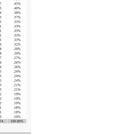
7
.43%
5
.40%
4
.38%
3
.37%
1
.33%
1
.33%
1
.33%
1
.33%
1
.33%
0
.32%
8
.29%
8
.29%
7
.27%
6
.26%
6
.26%
5
.24%
5
.24%
5
.24%
3
.21%
3
.21%
2
.19%
2
.19%
2
.19%
1
.18%
1
.18%
0
.16%
74
100.00%