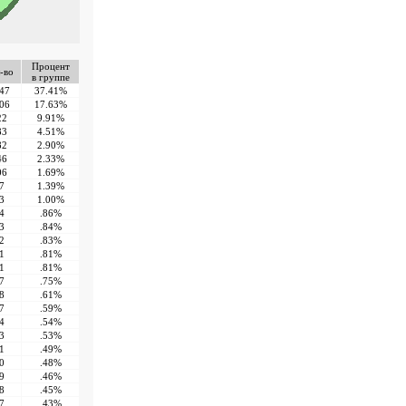
Процент
-во
в группе
47
37.41%
06
17.63%
22
9.91%
83
4.51%
82
2.90%
46
2.33%
06
1.69%
7
1.39%
3
1.00%
4
.86%
3
.84%
2
.83%
1
.81%
1
.81%
7
.75%
8
.61%
7
.59%
4
.54%
3
.53%
1
.49%
0
.48%
9
.46%
8
.45%
7
.43%