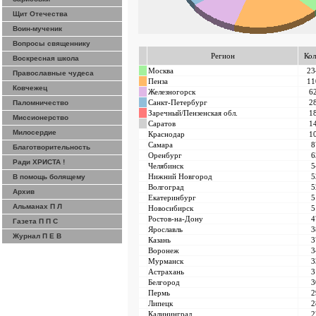
Щит Отечества
Воин-мученик
Вопросы священнику
Регион
Кол
Воскресная школа
Москва
23
Православные чудеса
Пенза
11
Ковчежец
Железногорск
6
Санкт-Петербург
2
Паломничество
Заречный/Пензенская обл.
1
Миссионерство
Саратов
1
Милосердие
Краснодар
1
Самара
8
Благотворительность
Оренбург
6
Ради ХРИСТА !
Челябинск
5
Нижний Новгород
5
В помощь болящему
Волгоград
5
Архив
Екатеринбург
5
Альманах П Л
Новосибирск
5
Ростов-на-Дону
4
Газета П П С
Ярославль
3
Журнал П Е В
Казань
3
Воронеж
3
Мурманск
3
Астрахань
3
Белгород
3
Пермь
2
Липецк
2
Калининград
2