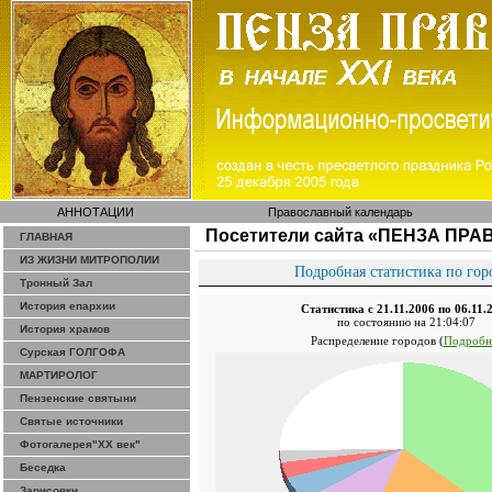
АННОТАЦИИ
Православный календарь
Посетители сайта «ПЕНЗА ПРА
ГЛАВНАЯ
ИЗ ЖИЗНИ МИТРОПОЛИИ
Подробная статистика по гор
Тронный Зал
История епархии
Статистика с 21.11.2006 по 06.11.
по состоянию на 21:04:07
История храмов
Распределение городов (
Подробн
Сурская ГОЛГОФА
МАРТИРОЛОГ
Пензенские святыни
Святые источники
Фотогалерея"ХХ век"
Беседка
Зарисовки