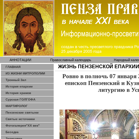
АННОТАЦИИ
Православный календарь
Народный кале
ЖИЗНЬ ПЕНЗЕНСКОЙ ЕПАРХИ
ГЛАВНАЯ
ИЗ ЖИЗНИ МИТРОПОЛИИ
Ровно в полночь 07 января 
Тронный Зал
епископ Пензенский и Ку
История епархии
литургию в Ус
История храмов
Сурская ГОЛГОФА
МАРТИРОЛОГ
Пензенские святыни
Святые источники
Фотогалерея"ХХ век"
Беседка
Зарисовки