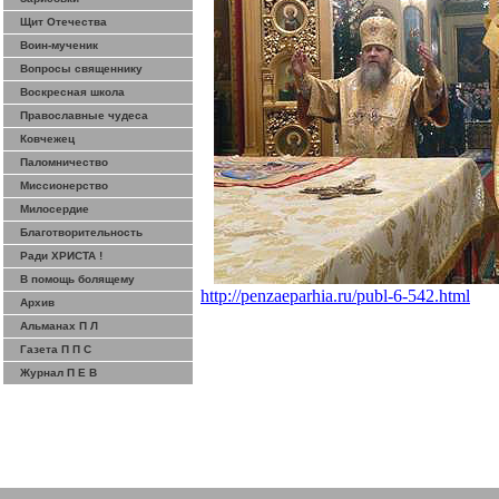
Щит Отечества
Воин-мученик
Вопросы священнику
Воскресная школа
Православные чудеса
Ковчежец
Паломничество
Миссионерство
Милосердие
Благотворительность
Ради ХРИСТА !
В помощь болящему
http://penzaeparhia.ru/publ-6-542.html
Архив
Альманах П Л
Газета П П С
Журнал П Е В