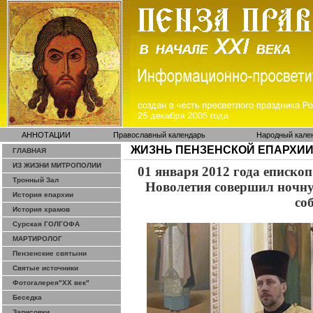
АННОТАЦИИ
Православный календарь
Народный кале
ЖИЗНЬ ПЕНЗЕНСКОЙ ЕПАРХИ
ГЛАВНАЯ
ИЗ ЖИЗНИ МИТРОПОЛИИ
01 января 2012 года еписко
Тронный Зал
Новолетия
совершил ночну
История епархии
со
История храмов
Сурская ГОЛГОФА
МАРТИРОЛОГ
Пензенские святыни
Святые источники
Фотогалерея"ХХ век"
Беседка
Зарисовки