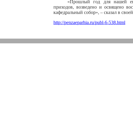
«Прошлый год для нашей еп
приходов, возведено и освящено во
кафедральный собор», – сказал в сво
http://penzaeparhia.ru/publ-6-538.html