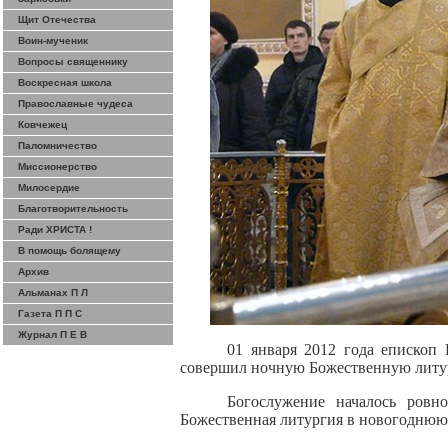
Щит Отечества
Воин-мученик
Вопросы священнику
Воскресная школа
Православные чудеса
Ковчежец
Паломничество
Миссионерство
Милосердие
Благотворительность
Ради ХРИСТА !
В помощь болящему
Архив
Альманах П Л
Газета П П С
Журнал П Е В
01 января 2012 года епископ
совершил ночную Божественную литур
Богослужение началось ровн
Божественная литургия в новогоднюю 