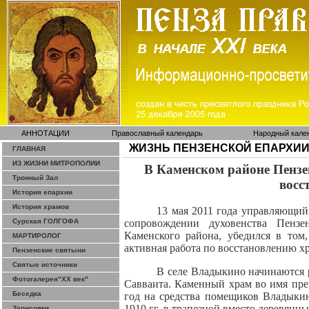
АННОТАЦИИ
Православный календарь
Народный кале
ЖИЗНЬ ПЕНЗЕНСКОЙ ЕПАРХИ
ГЛАВНАЯ
ИЗ ЖИЗНИ МИТРОПОЛИИ
В Каменском районе Пензен
Тронный Зал
восс
История епархии
История храмов
13 мая 2011 года управляющий
Сурская ГОЛГОФА
сопровождении духовенства Пензе
Каменского района, убедился в том
МАРТИРОЛОГ
активная работа по восстановлению х
Пензенские святыни
Святые источники
В селе
Владыкино
начинаются 
Фотогалерея"ХХ век"
Савваита
. Каменный храм во имя пр
Беседка
год на средства помещиков
Владыки
1910 гг. в трапезной вместо деревянн
Зарисовки