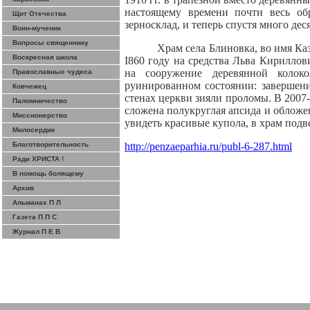
настоящему времени почти весь об
Щит Отечества
зерносклад, и теперь спустя много дес
Воин-мученик
Вопросы священнику
Храм села
Блиновка
, во имя К
Воскресная школа
I860 году на средства Льва Кирилло
на сооружение деревянной колок
Православные чудеса
руинированном
состоянии: завершени
Ковчежец
стенах церкви зияли проломы. В 2007-
Паломничество
сложена полукруглая апсида и обложе
Миссионерство
увидеть красивые купола, в храм подв
Милосердие
Благотворительность
http://penzaeparhia.ru/publ-6-287.html
Ради ХРИСТА !
В помощь болящему
Архив
Альманах П Л
Газета П П С
Журнал П Е В