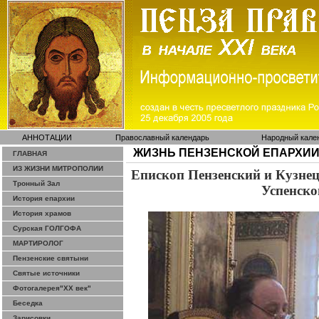
АННОТАЦИИ
Православный календарь
Народный кале
ЖИЗНЬ ПЕНЗЕНСКОЙ ЕПАРХИ
ГЛАВНАЯ
ИЗ ЖИЗНИ МИТРОПОЛИИ
Епископ Пензенский и Кузне
Тронный Зал
Успенско
История епархии
История храмов
Сурская ГОЛГОФА
МАРТИРОЛОГ
Пензенские святыни
Святые источники
Фотогалерея"ХХ век"
Беседка
Зарисовки