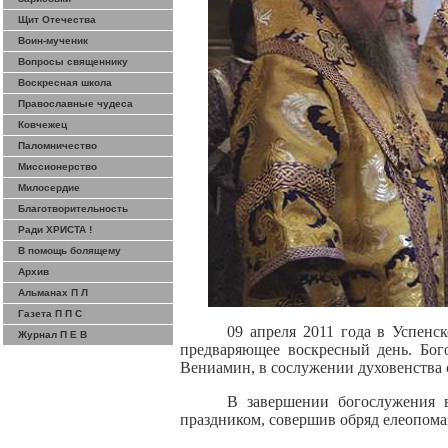
Щит Отечества
Воин-мученик
Вопросы священнику
Воскресная школа
Православные чудеса
Ковчежец
Паломничество
Миссионерство
Милосердие
Благотворительность
Ради ХРИСТА !
В помощь болящему
Архив
Альманах П Л
Газета П П С
09 апреля 2011 года в Успенс
Журнал П Е В
предваряющее воскресный день. Бог
Вениамин, в
сослужении
духовенства 
В завершении богослужения 
праздником, совершив обряд елеопома