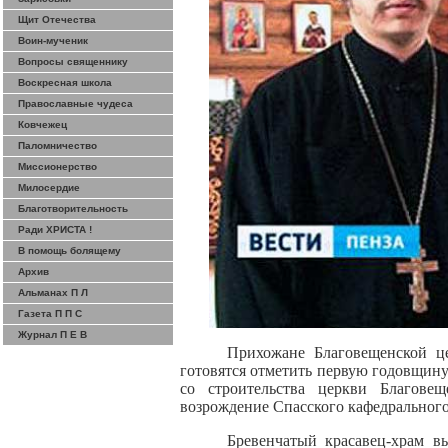
Щит Отечества
Воин-мученик
Вопросы священнику
Воскресная школа
Православные чудеса
Ковчежец
Паломничество
Миссионерство
Милосердие
Благотворительность
Ради ХРИСТА !
В помощь болящему
Архив
Альманах П Л
Газета П П С
Журнал П Е В
Прихожане Благовещенской ц
готовятся отметить первую годовщину
со строительства церкви Благове
возрождение Спасского кафедрального
Бревенчатый красавец-храм 