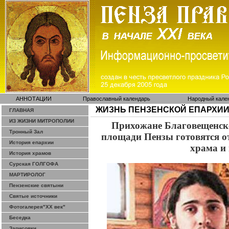
АННОТАЦИИ
Православный календарь
Народный кале
ЖИЗНЬ ПЕНЗЕНСКОЙ ЕПАРХИ
ГЛАВНАЯ
ИЗ ЖИЗНИ МИТРОПОЛИИ
Прихожане Благовещенско
Тронный Зал
площади Пензы готовятся о
История епархии
храма и
История храмов
Сурская ГОЛГОФА
МАРТИРОЛОГ
Пензенские святыни
Святые источники
Фотогалерея"ХХ век"
Беседка
Зарисовки