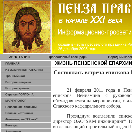
АННОТАЦИИ
Православный календарь
Народный кале
ЖИЗНЬ ПЕНЗЕНСКОЙ ЕПАРХИ
ГЛАВНАЯ
ИЗ ЖИЗНИ МИТРОПОЛИИ
Состоялась встреча епископа
Тронный Зал
История епархии
История храмов
21 февраля 2011 года в Пенз
Сурская ГОЛГОФА
епископа Вениамина с руководс
обсуждавшемся на мероприятии, стал
МАРТИРОЛОГ
Спасского кафедрального собора.
Пензенские святыни
Святые источники
Президиум возглавили еписк
Фотогалерея"ХХ век"
директор ОАО"SKM инжиниринг" То
Беседка
возглавляющий строительный отдел П
Зарисовки