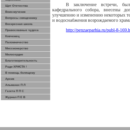
В заключение встречи, был
Щит Отечества
кафедрального собора, внесены д
Воин-мученик
улучшению и изменению некоторых те
Вопросы священнику
и водоснабжения возрождаемого храма
Воскресная школа
http://penzaeparhia.ru/publ-8-169.
Православные чудеса
Ковчежец
Паломничество
Миссионерство
Милосердие
Благотворительность
Ради ХРИСТА !
В помощь болящему
Архив
Альманах П Л
Газета П П С
Журнал П Е В