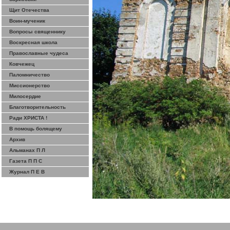
Щит Отечества
Воин-мученик
Вопросы священнику
Воскресная школа
Православные чудеса
Ковчежец
Паломничество
Миссионерство
Милосердие
Благотворительность
Ради ХРИСТА !
В помощь болящему
Архив
Альманах П Л
Газета П П С
Журнал П Е В