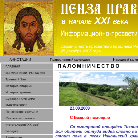
АННОТАЦИИ
Православный календарь
Народный кале
П А Л О М Н И Ч Е С Т В О
ГЛАВНАЯ
ИЗ ЖИЗНИ МИТРОПОЛИИ
Тронный Зал
История епархии
История храмов
Сурская ГОЛГОФА
МАРТИРОЛОГ
23.09.2009
Пензенские святыни
С Божьей помощью
Святые источники
Фотогалерея"ХХ век"
Со смотровой площадки Тихвин
Вся обитель оттуда
видна
словно на 
Беседка
стоит пока в лесах Никольский хр
Зарисовки