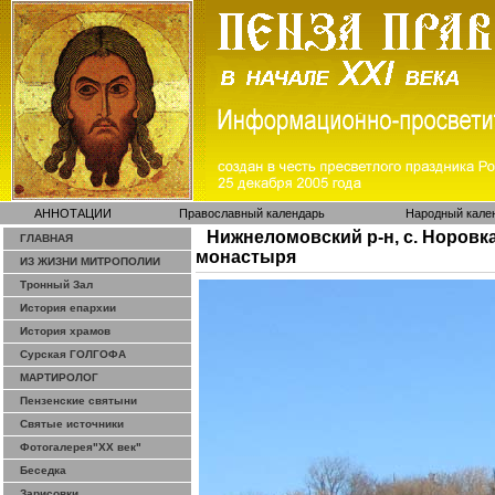
АННОТАЦИИ
Православный календарь
Народный кале
Нижнеломовский р-н, с. Норовк
ГЛАВНАЯ
монастыря
ИЗ ЖИЗНИ МИТРОПОЛИИ
Тронный Зал
История епархии
История храмов
Сурская ГОЛГОФА
МАРТИРОЛОГ
Пензенские святыни
Святые источники
Фотогалерея"ХХ век"
Беседка
Зарисовки