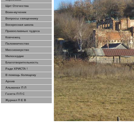
Щит Отечества
Воин-мученик
Вопросы священнику
Воскресная школа
Православные чудеса
Ковчежец
Паломничество
Миссионерство
Милосердие
Благотворительность
Ради ХРИСТА !
В помощь болящему
Архив
Альманах П Л
Газета П П С
Журнал П Е В