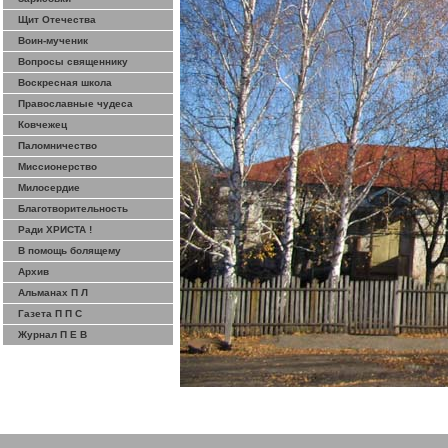
Щит Отечества
Воин-мученик
Вопросы священнику
Воскресная школа
Православные чудеса
Ковчежец
Паломничество
Миссионерство
Милосердие
Благотворительность
Ради ХРИСТА !
В помощь болящему
Архив
Альманах П Л
Газета П П С
Журнал П Е В