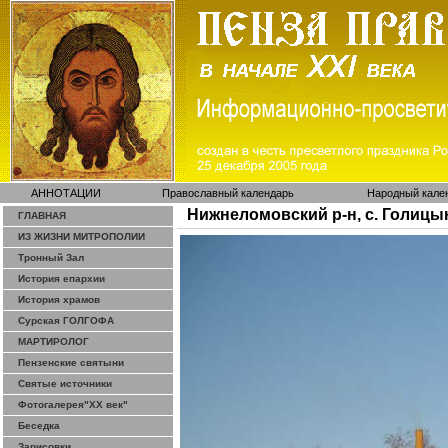
АННОТАЦИИ
Православный календарь
Народный кале
Нижнеломовский р-н, с. Голицы
ГЛАВНАЯ
ИЗ ЖИЗНИ МИТРОПОЛИИ
Тронный Зал
История епархии
История храмов
Сурская ГОЛГОФА
МАРТИРОЛОГ
Пензенские святыни
Святые источники
Фотогалерея"ХХ век"
Беседка
Зарисовки