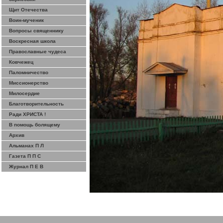
Щит Отечества
Воин-мученик
Вопросы священнику
Воскресная школа
Православные чудеса
Ковчежец
Паломничество
Миссионерство
Милосердие
Благотворительность
Ради ХРИСТА !
В помощь болящему
Архив
Альманах П Л
Газета П П С
Журнал П Е В