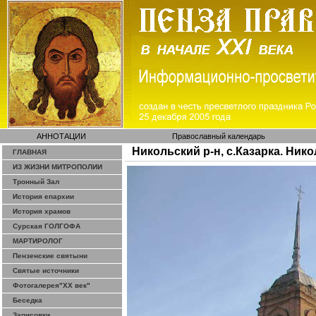
АННОТАЦИИ
Православный календарь
Никольский р-н, с.Казарка. Ник
ГЛАВНАЯ
ИЗ ЖИЗНИ МИТРОПОЛИИ
Тронный Зал
История епархии
История храмов
Сурская ГОЛГОФА
МАРТИРОЛОГ
Пензенские святыни
Святые источники
Фотогалерея"ХХ век"
Беседка
Зарисовки