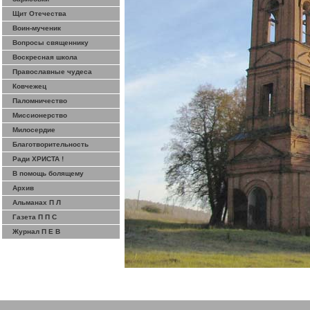
Щит Отечества
Воин-мученик
Вопросы священнику
Воскресная школа
Православные чудеса
Ковчежец
Паломничество
Миссионерство
Милосердие
Благотворительность
Ради ХРИСТА !
В помощь болящему
Архив
Альманах П Л
Газета П П С
Журнал П Е В