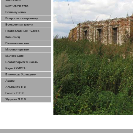
Щит Отечества
Воин-мученик
Вопросы священнику
Воскресная школа
Православные чудеса
Ковчежец
Паломничество
Миссионерство
Милосердие
Благотворительность
Ради ХРИСТА !
В помощь болящему
Архив
Альманах П Л
Газета П П С
Журнал П Е В