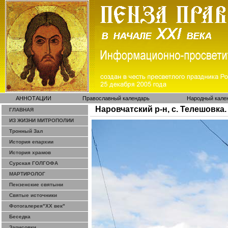
АННОТАЦИИ
Православный календарь
Народный кале
Наровчатский р-н, с. Телешовк
ГЛАВНАЯ
ИЗ ЖИЗНИ МИТРОПОЛИИ
Тронный Зал
История епархии
История храмов
Сурская ГОЛГОФА
МАРТИРОЛОГ
Пензенские святыни
Святые источники
Фотогалерея"ХХ век"
Беседка
Зарисовки