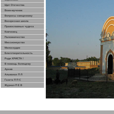
Щит Отечества
Воин-мученик
Вопросы священнику
Воскресная школа
Православные чудеса
Ковчежец
Паломничество
Миссионерство
Милосердие
Благотворительность
Ради ХРИСТА !
В помощь болящему
Архив
Альманах П Л
Газета П П С
Журнал П Е В