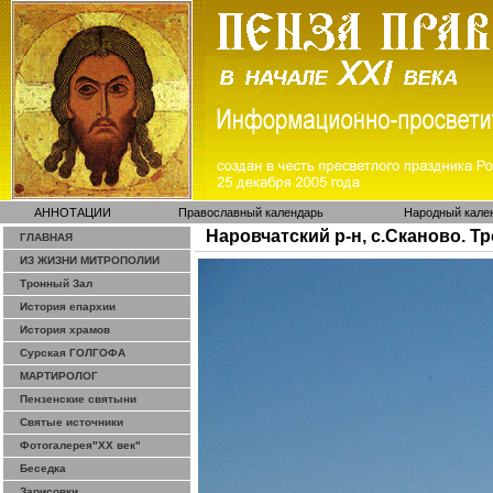
АННОТАЦИИ
Православный календарь
Народный кале
Наровчатский р-н, с.Сканово. 
ГЛАВНАЯ
ИЗ ЖИЗНИ МИТРОПОЛИИ
Тронный Зал
История епархии
История храмов
Сурская ГОЛГОФА
МАРТИРОЛОГ
Пензенские святыни
Святые источники
Фотогалерея"ХХ век"
Беседка
Зарисовки