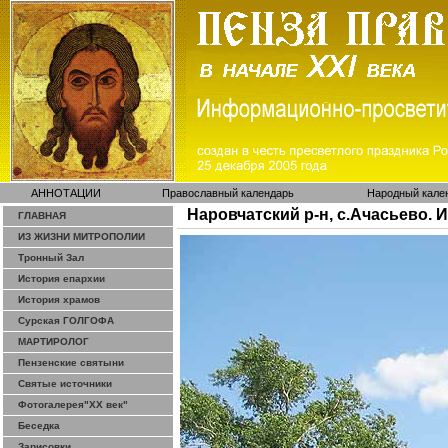
АННОТАЦИИ
Православный календарь
Народный кале
Наровчатский р-н, с.Ачасьево. 
ГЛАВНАЯ
ИЗ ЖИЗНИ МИТРОПОЛИИ
Тронный Зал
История епархии
История храмов
Сурская ГОЛГОФА
МАРТИРОЛОГ
Пензенские святыни
Святые источники
Фотогалерея"ХХ век"
Беседка
Зарисовки