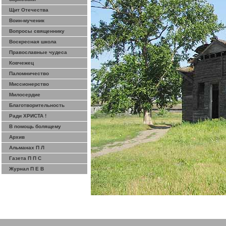
Щит Отечества
Воин-мученик
Вопросы священнику
Воскресная школа
Православные чудеса
Ковчежец
Паломничество
Миссионерство
Милосердие
Благотворительность
Ради ХРИСТА !
В помощь болящему
Архив
Альманах П Л
Газета П П С
Журнал П Е В