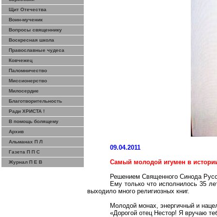
Щит Отечества
Воин-мученик
Вопросы священнику
Воскресная школа
Православные чудеса
Ковчежец
Паломничество
Миссионерство
Милосердие
Благотворительность
Ради ХРИСТА !
В помощь болящему
Архив
Альманах П Л
09.04.2011
Газета П П С
Самый молодой игумен в истори
Журнал П Е В
Решением Священного Синода Русс
Ему только что исполнилось 35 ле
выходило много религиозных книг.
Молодой монах, энергичный и наце
«Дорогой отец Нестор! Я вручаю те