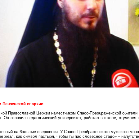
и Пензенской епархии
кой Православной Церкви наместником
Спасо-Преображенской
обители 
т. Он окончил педагогический университет, работал в школе, отучился
ленный на большие свершения. У
Спасо-Преображенского
мужского мона
бе жезл, как символ пастыря, чтобы ты пас словесное стадо» – напутст