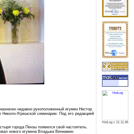
назначен недавно рукоположенный игумен Нестор.
 в
Николо-Угрешской
семинарии. Под его редакцией
HotLog с 21.11.06
стыря города Пензы появился свой настоятель.
вовал нового игумена Владыка Вениамин.