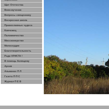
Щит Отечества
Воин-мученик
Вопросы священнику
Воскресная школа
Православные чудеса
Ковчежец
Паломничество
Миссионерство
Милосердие
Благотворительность
Ради ХРИСТА !
В помощь болящему
Архив
Альманах П Л
Газета П П С
Журнал П Е В