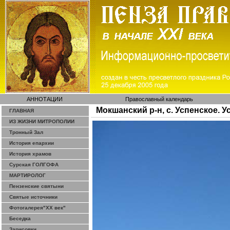
АННОТАЦИИ
Православный календарь
Мокшанский р-н, с. Успенское. 
ГЛАВНАЯ
ИЗ ЖИЗНИ МИТРОПОЛИИ
Тронный Зал
История епархии
История храмов
Сурская ГОЛГОФА
МАРТИРОЛОГ
Пензенские святыни
Святые источники
Фотогалерея"ХХ век"
Беседка
Зарисовки