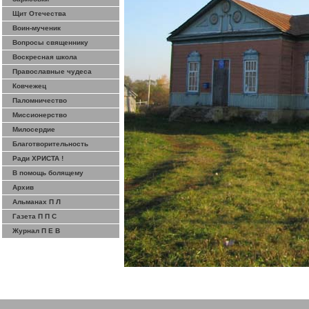
Щит Отечества
Воин-мученик
Вопросы священнику
Воскресная школа
Православные чудеса
Ковчежец
Паломничество
Миссионерство
Милосердие
Благотворительность
Ради ХРИСТА !
В помощь болящему
Архив
Альманах П Л
Газета П П С
Журнал П Е В