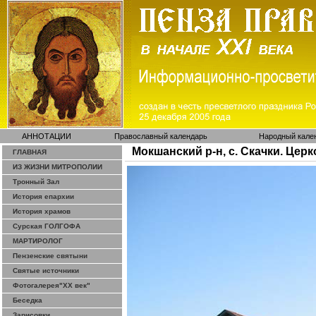
АННОТАЦИИ
Православный календарь
Народный кале
Мокшанский р-н, с. Скачки. Цер
ГЛАВНАЯ
ИЗ ЖИЗНИ МИТРОПОЛИИ
Тронный Зал
История епархии
История храмов
Сурская ГОЛГОФА
МАРТИРОЛОГ
Пензенские святыни
Святые источники
Фотогалерея"ХХ век"
Беседка
Зарисовки