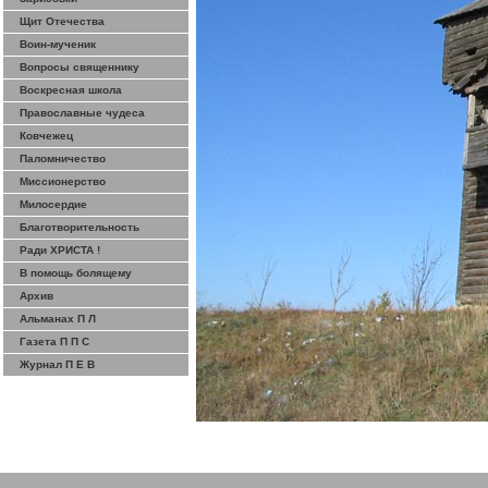
Щит Отечества
Воин-мученик
Вопросы священнику
Воскресная школа
Православные чудеса
Ковчежец
Паломничество
Миссионерство
Милосердие
Благотворительность
Ради ХРИСТА !
В помощь болящему
Архив
Альманах П Л
Газета П П С
Журнал П Е В