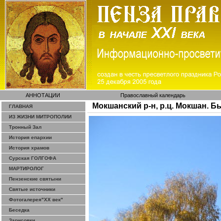
АННОТАЦИИ
Православный календарь
Мокшанский р-н, р.ц. Мокшан. 
ГЛАВНАЯ
ИЗ ЖИЗНИ МИТРОПОЛИИ
Тронный Зал
История епархии
История храмов
Сурская ГОЛГОФА
МАРТИРОЛОГ
Пензенские святыни
Святые источники
Фотогалерея"ХХ век"
Беседка
Зарисовки