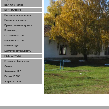
Щит Отечества
Воин-мученик
Вопросы священнику
Воскресная школа
Православные чудеса
Ковчежец
Паломничество
Миссионерство
Милосердие
Благотворительность
Ради ХРИСТА !
В помощь болящему
Архив
Альманах П Л
Газета П П С
Журнал П Е В