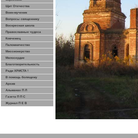
Щит Отечества
Воин-мученик
Вопросы священнику
Воскресная школа
Православные чудеса
Ковчежец
Паломничество
Миссионерство
Милосердие
Благотворительность
Ради ХРИСТА !
В помощь болящему
Архив
Альманах П Л
Газета П П С
Журнал П Е В