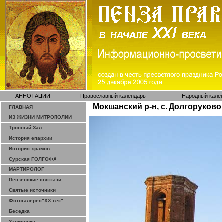
АННОТАЦИИ
Православный календарь
Народный кале
Мокшанский р-н, с. Долгоруково
ГЛАВНАЯ
ИЗ ЖИЗНИ МИТРОПОЛИИ
Тронный Зал
История епархии
История храмов
Сурская ГОЛГОФА
МАРТИРОЛОГ
Пензенские святыни
Святые источники
Фотогалерея"ХХ век"
Беседка
Зарисовки