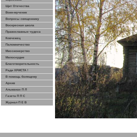
Щит Отечества
Воин-мученик
Вопросы священнику
Воскресная школа
Православные чудеса
Ковчежец
Паломничество
Миссионерство
Милосердие
Благотворительность
Ради ХРИСТА !
В помощь болящему
Архив
Альманах П Л
Газета П П С
Журнал П Е В