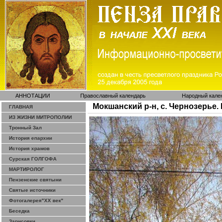
АННОТАЦИИ
Православный календарь
Народный кале
Мокшанский р-н, с. Чернозерье
ГЛАВНАЯ
ИЗ ЖИЗНИ МИТРОПОЛИИ
Тронный Зал
История епархии
История храмов
Сурская ГОЛГОФА
МАРТИРОЛОГ
Пензенские святыни
Святые источники
Фотогалерея"ХХ век"
Беседка
Зарисовки