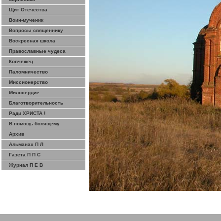
Щит Отечества
Воин-мученик
Вопросы священнику
Воскресная школа
Православные чудеса
Ковчежец
Паломничество
Миссионерство
Милосердие
Благотворительность
Ради ХРИСТА !
В помощь болящему
Архив
Альманах П Л
Газета П П С
Журнал П Е В