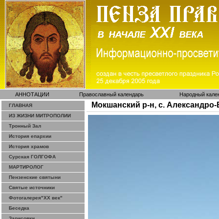
АННОТАЦИИ
Православный календарь
Народный кале
Мокшанский р-н, с. Александро-
ГЛАВНАЯ
ИЗ ЖИЗНИ МИТРОПОЛИИ
Тронный Зал
История епархии
История храмов
Сурская ГОЛГОФА
МАРТИРОЛОГ
Пензенские святыни
Святые источники
Фотогалерея"ХХ век"
Беседка
Зарисовки