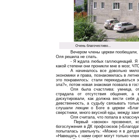
Очень благочестиво...
Вечером члены церкви пообещали, ч
Оля решила не спать.
- Я ждала любых галлюцинаций. Я п
какой степени они проникли мне в мозг, ЧТ
А начиналось все довольно мило:
экономики и права, познакомилась в летне
это понравилось: стали перекидываться
зла?», потом новая знакомая позвала в гост
Оля была счастлива: умница, от
страдала от отсутствия общения, а 
дискутировали, как должна вести себя 
девственность, а судьбу связывать толь
слушали лекции о Боге в церкви «Благо
сверстники, много вкусной еды, между заня
Оля считала, что попала в классну
Первый «звонок» прозвенел, к
богослужения в ДК профсоюзов («Благодать
попыталась увильнуть: «Можно я в детдом
«Навещать с нами сирот могут только член