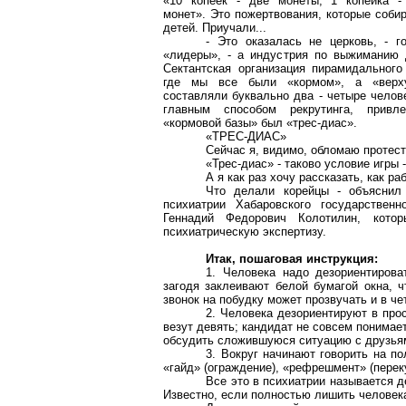
«10 копеек - две монеты, 1 копейка -
монет». Это пожертвования, которые соби
детей. Приучали...
- Это оказалась не церковь, - г
«лидеры», - а индустрия по выжиманию д
Сектантская организация пирамидального
где мы все были «кормом», а «верх
составляли буквально два - четыре челов
главным способом рекрутинга, привле
«кормовой базы» был «трес-диас».
«ТРЕС-ДИАС»
Сейчас я, видимо, обломаю протес
«Трес-диас» - таково условие игры
А я как раз хочу рассказать, как р
Что делали корейцы - объяснил
психиатрии Хабаровского государственн
Геннадий Федорович Колотилин, котор
психиатрическую экспертизу.
Итак, пошаговая инструкция:
1. Человека надо дезориентирова
загодя заклеивают белой бумагой окна, ч
звонок на побудку может прозвучать и в чет
2. Человека дезориентируют в прос
везут девять; кандидат не совсем понимает
обсудить сложившуюся ситуацию с друзьям
3. Вокруг начинают говорить на по
«гайд» (ограждение), «рефрешмент» (переку
Все это в психиатрии называется 
Известно, если полностью лишить человека 