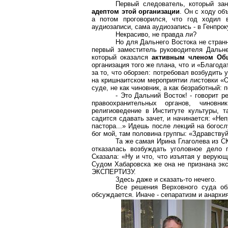
Первый следователь, который за
адептом этой организации
. Он с ходу об
а потом проговорился, что год ходил 
аудиозаписи, сама аудиозапись - в Генпрок
Некрасиво, не правда ли?
Но для Дальнего Востока не странн
первый заместитель руководителя Дальн
который оказался
активным членом Об
организация того же плана, что и «Благодат
за то, что оборзел: потребовал возбудить 
на кришнаитском мероприятии листовки «О
суде, не как чиновник, а как безработный:
- Это Дальний Восток! - говорит р
правоохранительных органов, чиновн
религиоведение в Институте культуры, т
садится сдавать зачет, и начинается: «Не
пастора...» Идешь после лекций на богосл
бог мой, там половина группы: «Здравствуй
Та же самая Ирина Глаголева из С
отказалась возбуждать уголовное дело 
Сказала: «Ну и что, что изъятая у верую
Судом Хабаровска же она не признана
ЭКСПЕРТИЗУ.
Здесь даже и сказать-то нечего.
Все решения Верховного суда об
обсуждается. Иначе - сепаратизм и анархия