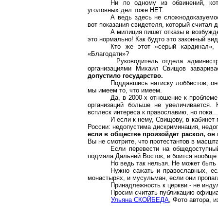
Ни по одному из обвинений, к
уголовных дел тоже НЕТ.
А ведь здесь не сложнодоказуемое
вот показания свидетеля, который считал 
А милиция пишет отказы в возбужде
это нормально! Как будто это законный ви
Кто же этот «серый кардинал»,
«Благодати»?
...Руководитель отдела админист
организациями Михаил Свищов заварив
допустило государство.
Поддавшись натиску лоббистов, он
мы имеем то, что имеем.
Да, в 2000-х отношение к проблем
организаций больше не увеличивается. 
всплеск интереса к православию, но пока...
И если к нему, Свищову, в кабинет
России: недопустима дискриминация, недо
если в обществе произойдет раскол, он
Вы не смотрите, что протестантов в масштаб
Если перевести на общедоступный
подмяла Дальний Восток, и боится вообще
Но ведь так нельзя. Не может быть
Нужно сажать и православных, ес
монастырях, и мусульман, если они пропаг
Принадлежность к церкви - не инду
Просим считать публикацию офици
Ульяна СКОЙБЕДА
, Фото автора,