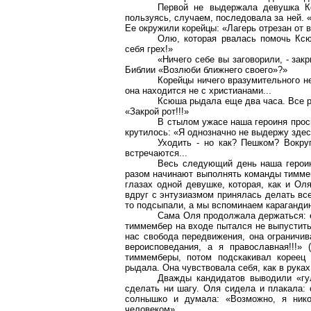
Первой не выдержала девушка К
пользуясь, случаем, последовала за ней. «
Ее окружили корейцы: «Лагерь отрезан от 
Олю, которая рвалась помочь Ксю
себя грех!»
«Ничего себе вы заговорили, - зак
Библии «Возлюби ближнего своего»?»
Корейцы ничего вразумительного не
она находится не с христианами...
Ксюша рыдала еще два часа. Все р
«Закрой рот!!!»
В стылом ужасе наша героиня прос
крутилось: «Я однозначно не выдержу здесь
Уходить - но как? Пешком? Вокру
встречаются...
Весь следующий день наша героин
разом начинают выполнять команды тиммем
глазах одной девушке, которая, как и Ол
вдруг с энтузиазмом принялась делать все
то подсыпали, а мы вспоминаем караганди
Сама Оля продолжала держаться: ес
тиммембер на входе пытался не выпустить 
нас свобода передвижения, она ограничив
вероисповедания, а я православная!!!»
тиммемберы, потом подскакивал кореец 
рыдала. Она чувствовала себя, как в руках
Дважды кандидатов выводили «гул
сделать ни шагу. Оля сидела и плакала:
солнышко и думала: «Возможно, я нико
человеком»...