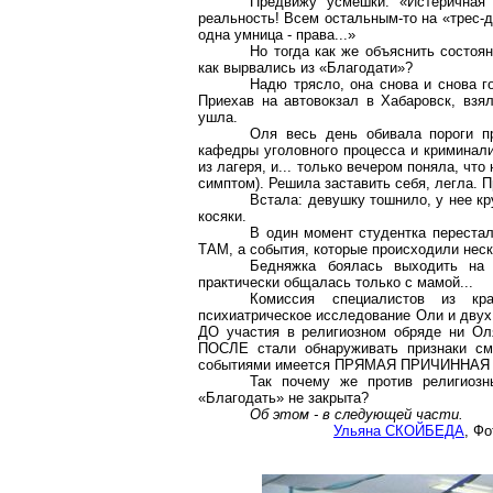
Предвижу усмешки: «Истеричная 
реальность! Всем остальным-то на «трес-д
одна умница - права...»
Но тогда как же объяснить состоя
как вырвались из «Благодати»?
Надю трясло, она снова и снова го
Приехав на автовокзал в Хабаровск, взял
ушла.
Оля весь день обивала пороги пр
кафедры уголовного процесса и криминал
из лагеря, и... только вечером поняла, что
симптом). Решила заставить себя, легла. П
Встала: девушку тошнило, у нее кр
косяки.
В один момент студентка перестал
ТАМ, а события, которые происходили неск
Бедняжка боялась выходить на 
практически общалась только с мамой...
Комиссия специалистов из кра
психиатрическое исследование Оли и двух
ДО участия в религиозном обряде ни Оля
ПОСЛЕ стали обнаруживать признаки сме
событиями имеется ПРЯМАЯ ПРИЧИННАЯ
Так почему же против религиоз
«Благодать» не закрыта?
Об этом - в следующей части.
Ульяна СКОЙБЕДА
, Фо