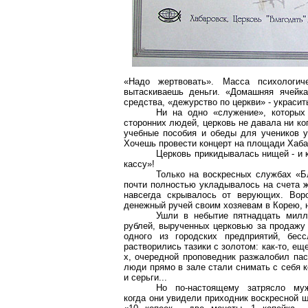
«Надо жертвовать». Масса психологич
вытаскиваешь деньги. «Домашняя ячейка
средства, «дежурство по церкви» - украсит
Ни на одно «служение», которых
сторонних людей, церковь не давала ни ко
учебные пособия и обеды для учеников у
Хочешь провести концерт на площади Хаба
Церковь прикидывалась нищей - и 
кассу»!
Только на воскресных службах «Б
почти полностью укладывалось на счета ж
навсегда скрывалось от верующих. Воро
денежный ручей своим хозяевам в Корею, н
Ушли в небытие пятнадцать милл
рублей, вырученных церковью за продажу
одного из городских предприятий, бесс
растворились тазики с золотом: как-то, еще
х, очередной проповедник разжалобил пас
люди прямо в зале стали снимать с себя 
и серьги...
Но по-настоящему затрясло муж
когда они увидели приходник воскресной 