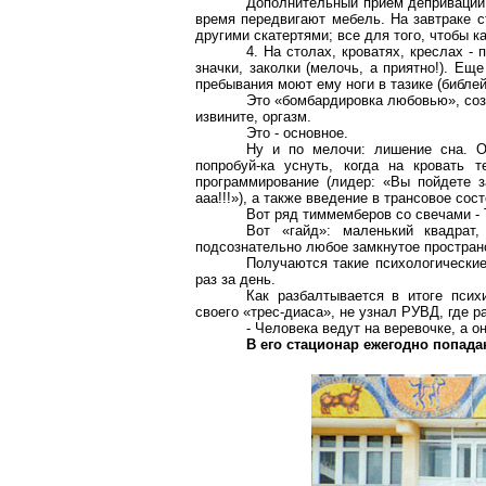
Дополнительный прием депривации, 
время передвигают мебель. На завтраке с
другими скатертями; все для того, чтобы 
4. На столах, кроватях, креслах -
значки, заколки (мелочь, а приятно!). Ещ
пребывания моют ему ноги в тазике (библей
Это «бомбардировка любовью», созд
извините, оргазм.
Это - основное.
Ну и по мелочи: лишение сна. О
попробуй-ка уснуть, когда на кровать 
программирование (лидер: «Вы пойдете за
ааа!!!»), а также введение в трансовое сос
Вот ряд тиммемберов со свечами - 
Вот «гайд»: маленький квадрат
подсознательно любое замкнутое пространст
Получаются такие психологические 
раз за день.
Как разбалтывается в итоге псих
своего «трес-диаса», не узнал РУВД, где ра
- Человека ведут на веревочке, а о
В его стационар ежегодно попада