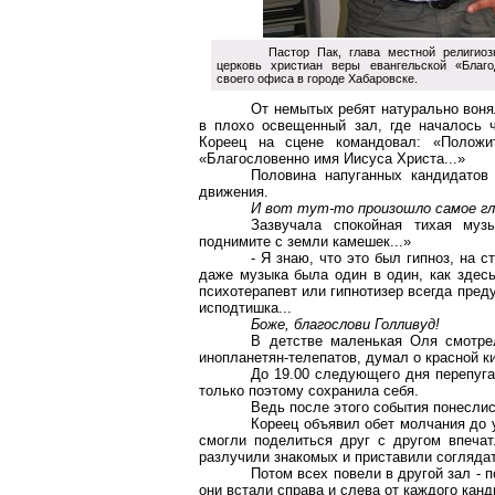
Пастор Пак, глава местной религиоз
церковь христиан веры евангельской «Благо
своего офиса в городе Хабаровске.
От немытых ребят натурально вонял
в плохо освещенный зал, где началось ч
Кореец на сцене командовал: «Положит
«Благословенно имя Иисуса Христа...»
Половина напуганных кандидатов
движения.
И вот тут-то произошло самое гл
Зазвучала спокойная тихая музы
поднимите с земли камешек...»
- Я знаю, что это был гипноз, на с
даже музыка была один в один, как здесь
психотерапевт или гипнотизер всегда преду
исподтишка...
Боже, благослови Голливуд!
В детстве маленькая Оля смотре
инопланетян-телепатов, думал о красной ки
До 19.00 следующего дня перепуга
только поэтому сохранила себя.
Ведь после этого события понесли
Кореец объявил обет молчания до у
смогли поделиться друг с другом впечат
разлучили знакомых и приставили соглядат
Потом всех повели в другой зал - 
они встали справа и слева от каждого канд