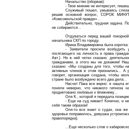
Начальство (оборвав):
- Твое мнение не интересует, пишеш
Служивый пошел, умываясь слезам
решив основной вопрос, СОРОК МИНУТ 
«Комсомольской правде»...
Действительно, трудная задача. П
не собираются...
Отдуваться перед вашей покорной
начальника СКП по городу.
Ирина Владимировна была коротка:
- Заявители просили возбудить у
посягающего на личность и права граждан
Авт.). Но в ней четко сказано: деятельн
гражданами, а этого мы не докажем! На
сказано: «Мы созданы для того, чтобы н
активных членов в этом признались... А 
говорит, организация создана, чтобы мол
стране было возбуждено всего два дела...
Насчет Пака все верно: я нашла ег
поняли неверно, что никакого гипноза 
продиктовано любовью к ближнему...
Оля К., которой я передала позици
- Еще на суд кивает! Конечно, и н
себя таким образом!
Оля-то все знает о судах, она же
здоровье поправилось, девушка устроилась
правопорядка).
...Еще несколько слов о хабаровск