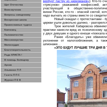
вербует паству из наркоманов»
). Кто-то сч
«трясунов» уважаемой конфессией, акт
Щит Отечества
участвующей в общественно-политиче
Воин-мученик
жизни России, кто-то - опасной сектой, ко
Вопросы священнику
надо выгнать из страны вместе со свидете
Новый скандал с протестантами - б
Воскресная школа
церкви ушли довольно далеко, - разгорелс
Православные чудеса
Трое жителей Хабаровска обвиняют
практики нанесли вред их психическому з
Ковчежец
у двух девушек и одного юноши «поехала 
Паломничество
Ранее «Благодать» уже обвиняли
Миссионерство
уклонении от налогообложения, а так
шпионаже...
Милосердие
«ЭТО БУДУТ ЛУЧШИЕ ТРИ ДНЯ В
Благотворительность
Ради ХРИСТА !
В помощь болящему
Архив
Альманах П Л
Газета П П С
Журнал П Е В