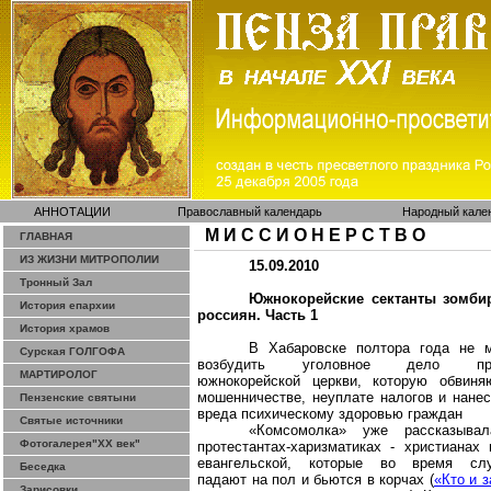
АННОТАЦИИ
Православный календарь
Народный кале
М И С С И О Н Е Р С Т В О
ГЛАВНАЯ
ИЗ ЖИЗНИ МИТРОПОЛИИ
15.09.2010
Тронный Зал
Южнокорейские сектанты зомби
История епархии
россиян. Часть 1
История храмов
В Хабаровске полтора года не м
Сурская ГОЛГОФА
возбудить уголовное дело про
МАРТИРОЛОГ
южнокорейской церкви, которую обвиня
мошенничестве, неуплате налогов и нане
Пензенские святыни
вреда психическому здоровью граждан
Святые источники
«Комсомолка» уже рассказыва
Фотогалерея"ХХ век"
протестантах-харизматиках - христианах
евангельской, которые во время сл
Беседка
падают на пол и бьются в корчах (
«Кто и 
Зарисовки