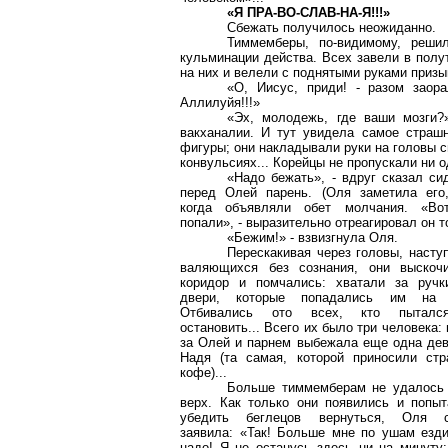
«Я ПРА-ВО-СЛАВ-НА-Я!!!»
Сбежать получилось неожиданно.
Тиммемберы, по-видимому, решил
кульминации действа. Всех завели в полу
на них и велели с поднятыми руками призы
«О, Иисус, приди! - разом заора
Аллилуйя!!!»
«Эх, молодежь, где ваши мозги?
вакханалии. И тут увидела самое страш
фигуры; они накладывали руки на головы с
конвульсиях... Корейцы не пропускали ни о
«Надо бежать», - вдруг сказал с
перед Олей парень. (Оля заметила его
когда объявляли обет молчания. «Во
попали», - выразительно отреагировал он то
«Бежим!» - взвизгнула Оля.
Перескакивая через головы, насту
валяющихся без сознания, они выскоч
коридор и помчались: хватали за ручк
двери, которые попадались им на 
Отбивались ото всех, кто пытал
остановить... Всего их было три человека:
за Олей и парнем выбежала еще одна дев
Надя (та самая, которой приносили стр
кофе)...
Больше тиммемберам не удалось 
верх. Как только они появились и попыт
убедить беглецов вернуться, Оля с
заявила: «Так! Больше мне по ушам езди
надо! Я не останусь здесь ни на минуту