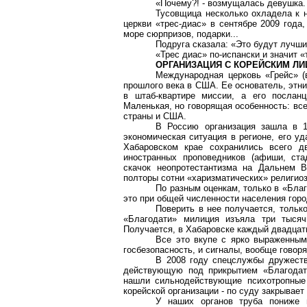
«Почему?! - возмущалась девушка. 
Тусовщица несколько охладела к н
церкви «трес-диас» в сентябре 2009 года
море сюрпризов, подарки...
Подруга сказала: «Это будут лучши
«Трес диас» по-испански и значит «
ОРГАНИЗАЦИЯ С КОРЕЙСКИМ Л
Международная церковь «Грейс» (в
прошлого века в США. Ее основатель, этни
в штаб-квартире миссии, а его послан
Маленькая, но говорящая особенность: все
страны и США.
В Россию организация зашла в 1
экономическая ситуация в регионе, его уд
Хабаровском крае сохранились всего д
иностранных проповедников (афиши, ста
скачок неопротестантизма на Дальнем В
полторы сотни «харизматических» религиоз
По разным оценкам, только в «Благ
это при общей численности населения гор
Поверить в нее получается, тольк
«Благодати» милиция изъяла три тыся
Получается, в Хабаровске каждый двадцаты
Все это вкупе с ярко выраженным 
госбезопасность, и сигналы, вообще говоря
В 2008 году спецслужбы дружеств
действующую под прикрытием «Благодати
нашли сильнодействующие психотропные 
корейской организации - по суду закрывае
У наших органов труба пониже 