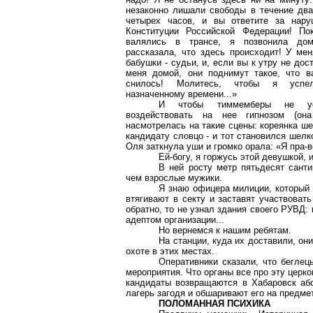
незаконно лишали свободы в течение два
четырех часов, и вы ответите за нару
Конституции Российской Федерации! По
валялись в трансе, я позвонила до
рассказала, что здесь происходит! У ме
бабушки - судьи, и, если вы к утру не дос
меня домой, они поднимут такое, что в
снилось! Молитесь, чтобы я усп
назначенному времени...»
И чтобы тиммемберы не ус
воздействовать на нее гипнозом (он
насмотрелась на такие сцены: кореянка ш
кандидату словцо - и тот становился шелк
Оля заткнула уши и громко орала: «Я пра-во
Ей-богу, я горжусь этой девушкой, 
В ней росту метр пятьдесят санти
чем взрослые мужики.
Я знаю офицера милиции, который е
втягивают в секту и заставят участвовать
обратно, то не узнал здания своего РУВД: 
адептом организации...
Но вернемся к нашим ребятам.
На станции, куда их доставили, он
охоте в этих местах.
Оперативники сказали, что беглец
мероприятия. Что органы все про эту церко
кандидаты возвращаются в Хабаровск аб
лагерь загодя и обшаривают его на предме
ПОЛОМАННАЯ ПСИХИКА