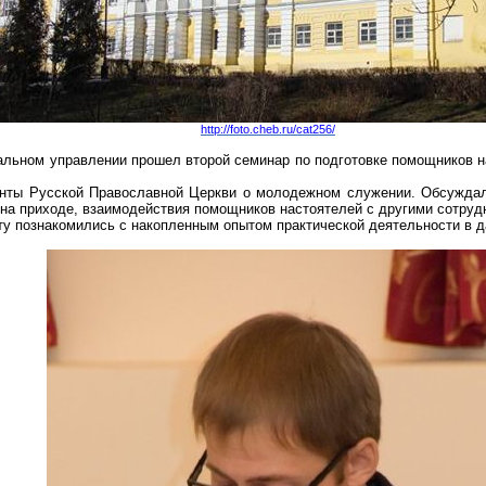
http://foto.cheb.ru/cat256/
хиальном управлении прошел второй семинар по подготовке помощников 
енты Русской Православной Церкви о молодежном служении. Обсуждал
а приходе, взаимодействия помощников настоятелей с другими сотрудн
у познакомились с накопленным опытом практической деятельности в д