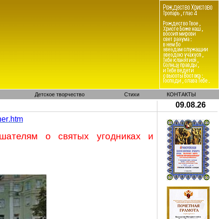
Детское творчество
Стихи
КОНТАКТЫ
09.08.26
ner
.
htm
шателям о святых угодниках и