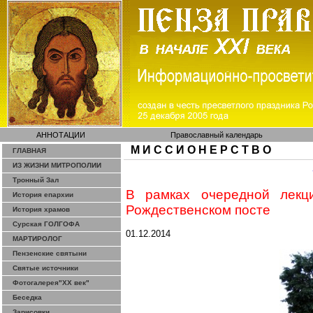
АННОТАЦИИ
Православный календарь
М И С С И О Н Е Р С Т В О
ГЛАВНАЯ
ИЗ ЖИЗНИ МИТРОПОЛИИ
Тронный Зал
В рамках очередной лекц
История епархии
Рождественском посте
История храмов
Сурская ГОЛГОФА
01.12.2014
МАРТИРОЛОГ
Пензенские святыни
Святые источники
Фотогалерея"ХХ век"
Беседка
Зарисовки