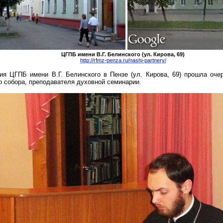
ЦГПБ имени В.Г. Белинского (ул. Кирова, 69)
http://rfmz-penza.ru/nashi-partnery/
ия ЦГПБ имени В.Г. Белинского в Пензе (ул. Кирова, 69) прошла оч
о собора, преподавателя духовной семинарии.