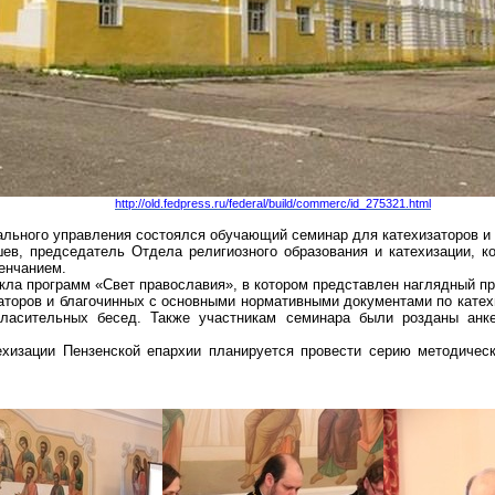
http://old.fedpress.ru/federal/build/commerc/id_275321.html
иального управления состоялся обучающий семинар для катехизаторов и
ев, председатель Отдела религиозного образования и катехизации, 
енчанием.
ла программ «Свет православия», в котором представлен наглядный п
аторов и благочинных с основными нормативными документами по кате
гласительных бесед. Также участникам семинара были розданы анке
ехизации Пензенской епархии планируется провести серию методичес