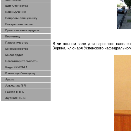
Щит Отечества
Воин-мученик
Вопросы священнику
Воскресная школа
Православные чудеса
Ковчежец
Паломничество
В читальном зале для взрослого населен
Зорина, ключаря Успенского кафедральног
Миссионерство
Милосердие
Благотворительность
Ради ХРИСТА !
В помощь болящему
Архив
Альманах П Л
Газета П П С
Журнал П Е В