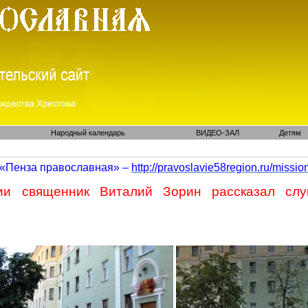
Народный календарь
ВИДЕО-ЗАЛ
Детям
«Пенза православная» –
http://pravoslavie58region.ru/
missio
ии священник Виталий Зорин рассказал слу