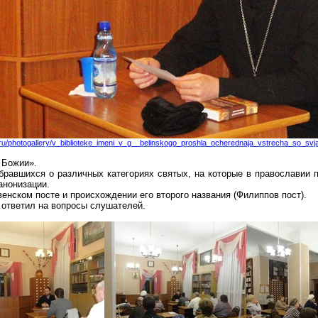
.ru/photogallery/v_biblioteke_imeni_v_g__belinskogo_proshla_ocherednaja_vstrecha_so_svj
 Божии».
авшихся о различных категориях святых, на которые в православии п
анонизации.
енском посте и происхождении его второго названия (Филиппов пост).
 ответил на вопросы слушателей.