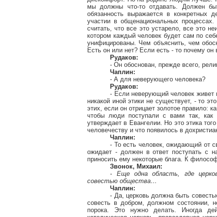
мы должны что-то отдавать. Должен бы
обязанность выражается в конкретных д
участии в общенациональных процессах.
считать, что все это устарело, все это н
котором каждый человек будет сам по себе
унифицированы. Чем объяснить, чем обос
Есть он или нет? Если есть - то почему он 
Рудаков:
- Он обоснован, прежде всего, рели
Чаплин:
- А для неверующего человека?
Рудаков:
- Если неверующий человек живет в
никакой иной этики не существует, - то э
этих, если он отрицает золотое правило: ка
чтобы люди поступали с вами так, как 
утверждает в Евангелии. Но это этика того
человечеству и что появилось в дохристиа
Чаплин:
- То есть человек, ожидающий от с
ожидает - должен в ответ поступать с н
приносить ему некоторые блага. К филосо
Звонок, Михаил:
- Еще одна область, где церко
совестью общества…
Чаплин:
- Да, церковь должна быть совест
совесть в добром, должном состоянии, н
порока. Это нужно делать. Иногда де