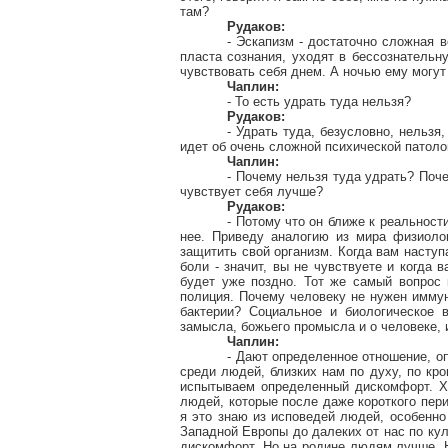
там?
Рудаков:
- Эскапизм - достаточно сложная 
пласта сознания, уходят в бессознательн
чувствовать себя днем. А ночью ему могут
Чаплин:
- То есть удрать туда нельзя?
Рудаков:
- Удрать туда, безусловно, нельзя
идет об очень сложной психической патоло
Чаплин:
- Почему нельзя туда удрать? Поче
чувствует себя лучше?
Рудаков:
- Потому что он ближе к реальност
нее. Приведу аналогию из мира физиолог
защитить свой организм. Когда вам наступа
боли - значит, вы не чувствуете и когда в
будет уже поздно. Тот же самый вопрос
полиция. Почему человеку не нужен иммун
бактерии? Социальное и биологическое 
замысла, божьего промысла и о человеке, 
Чаплин:
- Дают определенное отношение, о
среди людей, близких нам по духу, по кр
испытываем определенный дискомфорт. Хо
людей, которые после даже короткого пери
я это знаю из исповедей людей, особенно
Западной Европы до далеких от нас по ку
дискомфорт. Но на родине людям лучше. Не