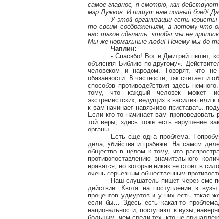
самое главное, я смотрю, как действуют 
мэр Лужков. И пишут нам полный бред! Д
У этой организации есть юристы 
то своим соображениям, а потому что 
нас такое сделать, чтобы мы не приписк
Мы же нормальные люди! Почему мы до та
Чаплин:
- Спасибо! Вот и Дмитрий пишет, к
объясняя Библию по-другому». Действите
человеком и народом. Говорят, что н
обязанности. В частности, так считает и
способов противодействия здесь немного.
тому, что каждый человек может ис
экстремистских, ведущих к насилию или к с
к вам начинает навязчиво приставать, под
Если кто-то начинает вам проповедовать
той веры, здесь тоже есть нарушение зак
органы.
Есть еще одна проблема. Попробуй
дела, убийства и грабежи. На самом деле
общество в целом к тому, что распростр
противопоставлению значительного коли
нравятся, но которые никак не стоит в сил
очень серьезным общественным противосто
Наш слушатель пишет через смс-по
действии. Квота на поступление в вузы
процентов удмуртов и у них есть такая ж
если бы… Здесь есть какая-то проблема,
национальности, поступают в вузы, навер
большим, чем среди тех, кто не принадлеж