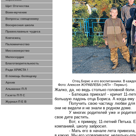
Щит Отечества
Воин-мученик
Вопросы священнику
Воскресная школа
Православные чудеса
Ковчежец
Паломничество
Миссионерство
Милосердие
Благотворительность
Ради ХРИСТА !
В помощь болящему
Отец Борис и его воспитанники. В каждо
Архив
Фото: Алексея ЖУРАВЛЕВА («КП» - Пермь»).
Альманах П Л
Жалко, да, но ведь столько головной боли..
- Батюшка приехал! - кричит 11-ле
Газета П П С
большую ладонь отца Бориса. А когда ему 
Журнал П Е В
Получить свою частицу любви для 
они не видели и не знали в родном доме.
У многих родителей уже и родитель
свое дите растить.
Вот, к примеру, 11-летний Петька. 
компанией, школу забросил.
- Мать его в начале лета привезла
в какую. Мы его уговаривали: недельку-дру