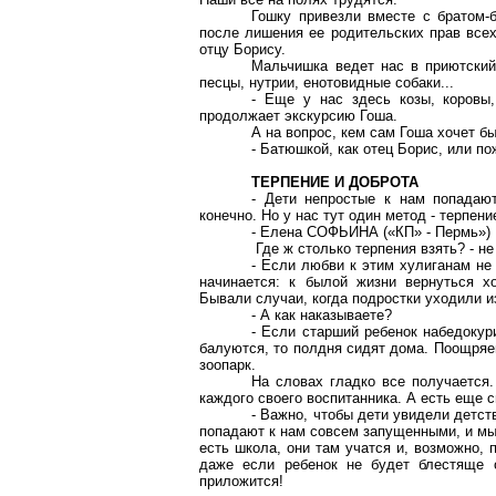
Гошку привезли вместе с братом-
после лишения ее родительских прав всех
отцу Борису.
Мальчишка ведет нас в приютский
песцы, нутрии, енотовидные собаки...
- Еще у нас здесь козы, коровы,
продолжает экскурсию Гоша.
А на вопрос, кем сам Гоша хочет бы
- Батюшкой, как отец Борис, или п
ТЕРПЕНИЕ И ДОБРОТА
- Дети непростые к нам попадают
конечно. Но у нас тут один метод - терпени
- Елена СОФЬИНА («КП» - Пермь»)
Где ж столько терпения взять? - н
- Если любви к этим хулиганам не 
начинается: к былой жизни вернуться х
Бывали случаи, когда подростки уходили и
- А как наказываете?
- Если старший ребенок набедоку
балуются, то полдня сидят дома. Поощряе
зоопарк.
На словах гладко все получается.
каждого своего воспитанника. А есть еще 
- Важно, чтобы дети увидели детств
попадают к нам совсем запущенными, и мы
есть школа, они там учатся и, возможно, 
даже если ребенок не будет блестяще о
приложится!