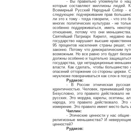
- Вы правильно упомянули о нац
которые составляют миллионы людей. Ко
Всемирный Русский Народный Собор - е
следующее: подчеркивание прав большинст
ли это к тому - тогда говорили, - что эт
многих политических культурах - не толь
особенно поддерживаться, иметь некото
отношение, потому что они меньшинства
Святейший Патриарх Кирилл, недавно вы
государство нарушает высшие нравственны
95 процентов населения страны решат, ч
законно. Потому что демократическим пут
возможным. Но все равно это будет безза
должны особенно и тщательно защищаться 
государства, где нетрадиционные меньшин
власти. Как сделать, чтобы большинство 
опасений отторжение со стороны церкви. С
неуклюже поворачиваться как слон в посуд
Рудаков:
- В России этническая русская
идентичностью. Человек, принимавший пра
Безусловно, это правило действовало не
русских. Это мордва, карелы, осетины, ал
народа, это правило действовало. Это 
измерение. Это правило имеет место быть 
Чаплин:
- Этические ценности у нас общие
религиозные меньшинства? И неверующие
ценностей?
Рудаков: