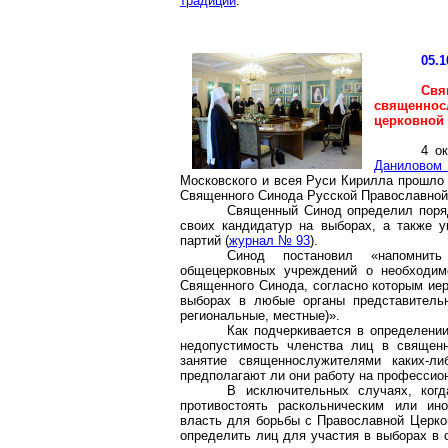
традиции
.
05.1
Св
священнос
церковной
4 о
Даниловом
Московского и всея Руси Кирилла прошло 
Священного Синода Русской Православной
Священный Синод определил поря
своих кандидатур на выборах, а также у
партий (
журнал № 93
).
Синод постановил «напомнить
общецерковных учреждений о необходим
Священного Синода, согласно которым иер
выборах в любые органы представитель
региональные, местные)».
Как подчеркивается в определени
недопустимость членства лиц в священ
занятие священнослужителями каких-л
предполагают ли они работу на профессион
В исключительных случаях, когд
противостоять раскольническим или и
власть для борьбы с Православной Церк
определить лиц для участия в выборах в 