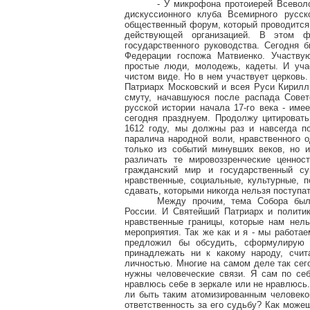
- У микрофона протоиерей Всевол
дискуссионного клуба Всемирного русск
общественный форум, который проводится
действующей организацией. В этом ф
государственного руководства. Сегодня 
Федерации госпожа Матвиенко. Участвую
простые люди, молодежь, кадеты. И уча
чистом виде. Но в нем участвует церковь
Патриарх Московский и всея Руси Кирилл
смуту, начавшуюся после распада Совет
русской истории начала 17-го века - име
сегодня празднуем. Продолжу цитировать
1612 году, мы должны раз и навсегда по
паралича народной воли, нравственного о
только из событий минувших веков, но и
различать те мировоззренческие ценно
гражданский мир и государственный с
нравственные, социальные, культурные, п
сдавать, которыми никогда нельзя поступат
Между прочим, тема Собора был
России. И Святейший Патриарх и политик
нравственные границы, которые нам нель
мероприятия. Так же как и я - мы работа
предложил бы обсудить, сформулирую 
принадлежать ни к какому народу, счит
личностью. Многие на самом деле так сег
нужны человеческие связи. Я сам по себ
нравлюсь себе в зеркале или не нравлюсь
ли быть таким атомизированным человеко
ответственность за его судьбу? Как можеш