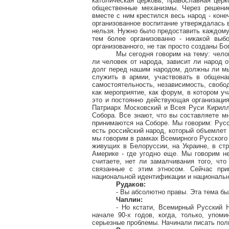
католическая церковь, православная церк
общественные механизмы. Через решение
вместе с ним крестился весь народ - коне
организованное воспитание утверждалась в
нельзя. Нужно было предоставить каждому 
тем более организованно - никакой выб
организованного, не так просто созданы Бо
Мы сегодня говорим на тему: чело
ли человек от народа, зависит ли народ 
долг перед нашим народом, должны ли мы 
служить в армии, участвовать в общена
самостоятельность, независимость, свобо
как мероприятие, как форум, в котором у
это и постоянно действующая организация
Патриарх Московский и Всея Руси Кирилл.
Собора. Все знают, что вы составляете м
принимаются на Соборе. Мы говорим: Русс
есть российский народ, который объемлет
мы говорим в рамках Всемирного Русского 
живущих в Белоруссии, на Украине, в стр
Америке - где угодно еще. Мы говорим н
считаете, нет ли замалчивания того, что
связанные с этим этносом. Сейчас пр
национальной идентификации и национальн
Рудаков:
- Вы абсолютно правы. Эта тема бы
Чаплин:
- Но кстати, Всемирный Русский 
начале 90-х годов, когда, только, упом
серьезные проблемы. Начинали писать поли