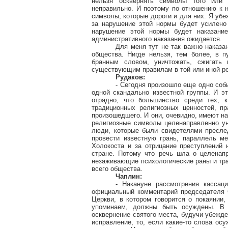
нельзя осквернять символы того или и
неправильно. И поэтому по отношению к 
символы, которые дороги и для них. Я убе
за нарушение этой нормы будет усилено
нарушение этой нормы будет наказани
административного наказания ожидается.
Для меня тут не так важно наказа
общества. Нигде нельзя, тем более, в п
бранным словом, уничтожать, сжигать
существующим правилам в той или иной рел
Рудаков:
- Сегодня произошло еще одно соб
одной скандально известной группы. И э
отрадно, что большинство среди тех, 
традиционных религиозных ценностей, п
произошедшего. И они, очевидно, имеют на
религиозные символы целенаправленно ун
люди, которые были свидетелями пресле
провести известную грань, параллель ме
Холокоста и за отрицание преступлений
стране. Потому что речь шла о целенап
незаживающие психологические раны и трав
всего общества.
Чаплин:
- Накануне рассмотрения кассац
официальный комментарий председателя 
Церкви, в котором говорится о покаянии,
упоминаем, должны быть осуждены. В 
осквернение святого места, будучи убежде
исправление, то, если какие-то слова ос