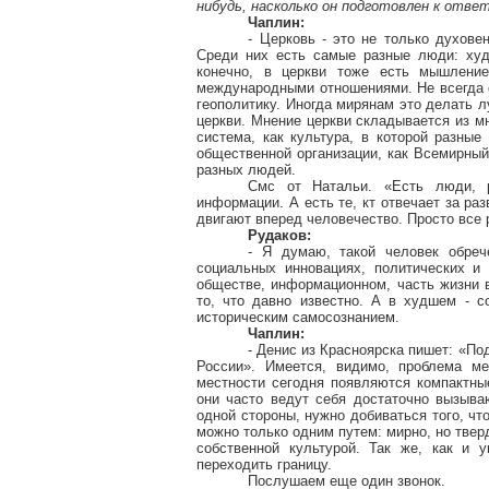
нибудь, насколько он подготовлен к ответ
Чаплин:
- Церковь - это не только духове
Среди них есть самые разные люди: худо
конечно, в церкви тоже есть мышлени
международными отношениями. Не всегда с
геополитику. Иногда мирянам это делать л
церкви. Мнение церкви складывается из м
система, как культура, в которой разны
общественной организации, как Всемирный
разных людей.
Смс от Натальи. «Есть люди, 
информации. А есть те, кт отвечает за ра
двигают вперед человечество. Просто все 
Рудаков:
- Я думаю, такой человек обреч
социальных инновациях, политических и
обществе, информационном, часть жизни 
то, что давно известно. А в худшем - 
историческим самосознанием.
Чаплин:
- Денис из Красноярска пишет: «П
России». Имеется, видимо, проблема м
местности сегодня появляются компактны
они часто ведут себя достаточно вызыва
одной стороны, нужно добиваться того, чт
можно только одним путем: мирно, но твер
собственной культурой. Так же, как и 
переходить границу.
Послушаем еще один звонок.