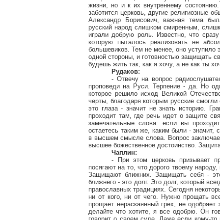
жизни, но и к их внутреннему состоянию.
заботится церковь, другие религиозные о
Александр Борисович, важная тема была
русский народ слишком смиренным, слишк
играли добрую роль. Известно, что сразу
которую пыталось реализовать не абсо
большевиков. Тем не менее, оно уступило 
одной стороны, и готовностью защищать сво
будешь жить так, как я хочу, а не как ты хо
Рудаков:
- Отвечу на вопрос радиослушател
проповеди на Руси. Терпение - да. Но од
которое решило исход Великой Отечеств
черты, благодаря которым русские смогли 
это глаза - значит не знать историю. Г
проходит там, где речь идет о защите св
замечательные слова: если вы проходит
остаетесь таким же, каким были - значит, 
в высшем смысле слова. Вопрос заключает
высшее божественное достоинство. Защита с
Чаплин:
- При этом церковь призывает пр
посягают на то, что дорого твоему народ
Защищают ближних. Защищать себя - это
ближнего - это долг. Это долг, который в
православных традициях. Сегодня некоторы
ни от кого, ни от чего. Нужно прощать в
прощает нераскаянный грех, не одобряет э
делайте что хотите, я все одобрю. Он го
говорит о своем суде. Даже если кому-то