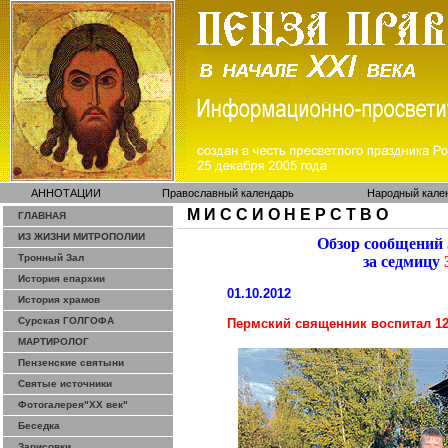
АННОТАЦИИ
Православный календарь
Народный кале
М И С С И О Н Е Р С Т В О
ГЛАВНАЯ
ИЗ ЖИЗНИ МИТРОПОЛИИ
Обзор сообщений
Тронный Зал
за седмицу
3
История епархии
01.10.2012
История храмов
Сурская ГОЛГОФА
Пермский священник воспитал 12
МАРТИРОЛОГ
Пензенские святыни
Святые источники
Фотогалерея"ХХ век"
Беседка
Зарисовки