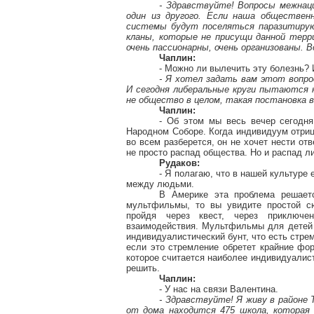
- Здравствуйте! Вопросы межнац
один из другого. Если наша обществен
системы будут поселяться паразитирую
кланы, которые не присущи данной терри
очень пассионарны, очень организованы. В
Чаплин:
- Можно ли вылечить эту болезнь?
- Я хотел задать вам этот вопро
И сегодня либеральные круги пытаются 
не общество в целом, такая постановка 
Чаплин:
- Об этом мы весь вечер сегодня
Народном Соборе. Когда индивидуум отрица
во всем разберется, он не хочет нести от
не просто распад общества. Но и распад л
Рудаков:
- Я полагаю, что в нашей культуре
между людьми.
В Америке эта проблема решает
мультфильмы, то вы увидите простой сюж
пройдя через квест, через приключен
взаимодействия. Мультфильмы для детей с
индивидуалистический бунт, что есть стрем
если это стремление обретет крайние фор
которое считается наиболее индивидуалис
решить.
Чаплин:
- У нас на связи Валентина.
- Здравствуйте! Я живу в районе
от дома находится 475 школа, которая 