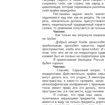
сохранить себя, как страну, как народ 
цивилизации, которая переживала различн
себя крайне враждебно.
Постановка задачи много значи
задумаемся над тем, как ее решать. Но са
речь, обязательно должны присутствова
иметь национальный традиционный характе
скобки, то уравнение получается не полным
Чаплин:
- Как только мы затронули национ
на трубке.
- Добрый вечер! Когда происходя
предположим, проходят какие-то пар
пространстве, когда это происходит. И
том, что это же не на территории храм
климат был не только на территории хра
Я православная башкирка. Россия
будет хорошо.
Чаплин:
- Спасибо. Серьезный вопрос.
инцидентами. Действительно, крайне серь
могут делать все, что угодно. А некотор
пространства, в каких-то галереях, залах
иконографические изображения с бранными
точно имеют право все это делать, пот
пространстве, а в том месте, куда человек
Я считаю, что прав наш закон, 
почитаемых верующими предметов, знак
имеется в виду не только предметы дорог