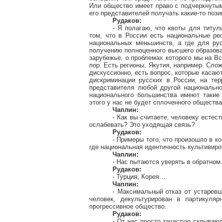
Или общество имеет право с подчеркнутым
его представителей получать какие-то пози
Рудаков:
- Я полагаю, что квоты для титул
том, что в России есть национальные ре
национальных меньшинств, а где для ру
получению полноценного высшего образова
зарубежье, о проблемах которого мы на В
пор. Есть регионы. Якутия, например. Сло
дискуссионно, есть вопрос, которые касают
дискриминации русских в России, на те
представителя любой другой национально
национального большинства имеют такие 
этого у нас не будет сплоченного общества
Чаплин:
- Как вы считаете, человеку естес
ослабевать? Это уходящая связь?
Рудаков:
- Примеры того, что произошло в ко
где национальная идентичность культивиро
Чаплин:
- Нас пытаются уверять в обратном
Рудаков:
- Турция, Корея…
Чаплин:
- Максимальный отказ от устаревш
человек, декультурирован в партикул
прогрессивное общество.
Рудаков:
- От нас просто зачастую скрывают