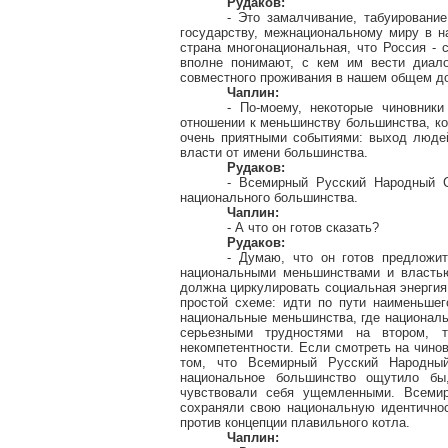
Рудаков:
- Это замалчивание, табуировани
государству, межнациональному миру в на
страна многонациональная, что Россия - 
вполне понимают, с кем им вести диало
совместного проживания в нашем общем д
Чаплин:
- По-моему, некоторые чиновник
отношении к меньшинству большинства, ко
очень приятными событиями: выход людей
власти от имени большинства.
Рудаков:
- Всемирный Русский Народный С
национального большинства.
Чаплин:
- А что он готов сказать?
Рудаков:
- Думаю, что он готов предложи
национальными меньшинствами и властью
должна циркулировать социальная энергия
простой схеме: идти по пути наименьшег
национальные меньшинства, где националь
серьезными трудностями на втором, 
некомпетентности. Если смотреть на чино
том, что Всемирный Русский Народный
национальное большинство ощутило бы
чувствовали себя ущемленными. Всеми
сохраняли свою национальную идентичнос
против концепции плавильного котла.
Чаплин: