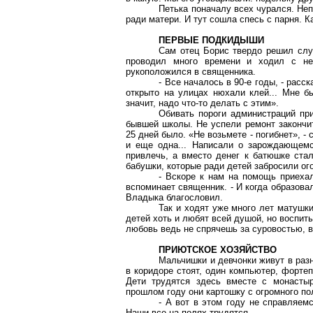
Петька поначалу всех чурался. Неп
ради матери. И тут сошла спесь с парня. 
ПЕРВЫЕ ПОДКИДЫШИ
Сам отец Борис твердо решил служ
проводил много времени и ходил с не
рукоположился в священника.
- Все началось в 90-е годы, - расс
открыто на улицах нюхали клей... Мне б
значит, надо что-то делать с этим».
Обивать пороги администраций пр
бывшей школы. Не успели ремонт закончит
25 дней было. «Не возьмете - погибнет», -
и еще одна... Написали о зарождающемс
привлечь, а вместо денег к батюшке ста
бабушки, которые ради детей забросили ог
- Вскоре к нам на помощь приехал
вспоминает священник. - И когда образов
Владыка благословил.
Так и ходят уже много лет матушк
детей хоть и любят всей душой, но воспит
любовь ведь не спрячешь за суровостью, в
ПРИЮТСКОЕ ХОЗЯЙСТВО
Мальчишки и девчонки живут в разн
в коридоре стоят, один компьютер, фортеп
Дети трудятся здесь вместе с монастыр
прошлом году они картошку с огромного по
- А вот в этом году не справляемс
Наши все на полях трудятся.