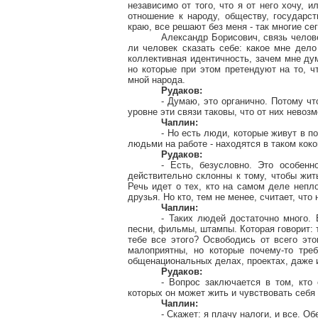
независимо от того, что я от него хочу, 
отношение к народу, обществу, государст
краю, все решают без меня - так многие се
Александр Борисович, связь челове
ли человек сказать себе: какое мне дел
коллективная идентичность, зачем мне ду
но которые при этом претендуют на то, ч
мной народа.
Рудаков:
- Думаю, это органично. Потому чт
уровне эти связи таковы, что от них невоз
Чаплин:
- Но есть люди, которые живут в п
людьми на работе - находятся в таком коко
Рудаков:
- Есть, безусловно. Это особенн
действительно склонны к тому, чтобы жит
Речь идет о тех, кто на самом деле непло
друзья. Но кто, тем не менее, считает, что
Чаплин:
- Таких людей достаточно много. 
песни, фильмы, штампы. Которая говорит: т
тебе все этого? Освободись от всего это
малоприятны, но которые почему-то тре
общенациональных делах, проектах, даже и
Рудаков:
- Вопрос заключается в том, кто 
которых он может жить и чувствовать себя
Чаплин:
- Скажет: я плачу налоги, и все. О