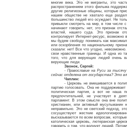
многие века. Это не мигранты, это час
распространением этого фильма поддержа
другие религиозные общины, которые при
нашем обществе не хватало еще раздел
большинство людей его осуждает. Не тол
привыкли смотреть на мир, в том числе с
начинают говорить: нет, это признак отст
властей, нашего суда. Это признак от
контролирует Интернет-ресурс, возможно 
мы будем свободу понимать как максималь
или оскорбления по национальному призна
сказали: нет! Все что угодно, невозможн
свои нравственные границы. И одна из т
того, что для верующих людей очень ва
верующие люди.
Звонок, Сергей:
- Православие на Руси за тысячу
сейчас отделена от государства? Это вл
Чаплин:
- Церковь не вмешивается в полит
партию голосовать. Она не поддерживает 
политическая партия, а вот не наша п
предпочтительней, не участвует в дея
парламент. В этом смысле она вне полити
христианин, или активный мусульманин 
неправильно. Это не светский подход, эт
сосуществуют жесткие идеологизирова
высказываются по всем вопросам, которые
католическая церковь, лютеранская церко
говорить о том, что волнует людей. Потом