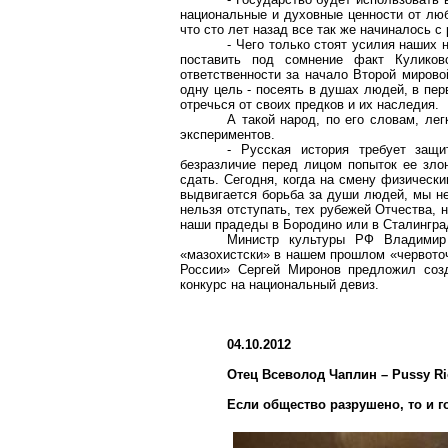
национальные и духовные ценности от люб
что сто лет назад все так же начиналось 
- Чего только стоят усилия наших
поставить под сомнение факт Куликов
ответственности за начало Второй мирово
одну цель - посеять в душах людей, в пе
отречься от своих предков и их наследия.
А такой народ, по его словам, ле
экспериментов.
- Русская история требует защ
безразличие перед лицом попыток ее зло
сдать. Сегодня, когда на смену физическ
выдвигается борьба за души людей, мы н
нельзя отступать, тех рубежей Отчества, 
наши прадеды в Бородино или в Сталингра
Министр культуры РФ Владимир
«мазохистски» в нашем прошлом «червоточ
России» Сергей Миронов предложил соз
конкурс на национальный девиз.
04.10.2012
Отец Всеволод Чаплин – Pussy Ri
Если общество разрушено, то и г