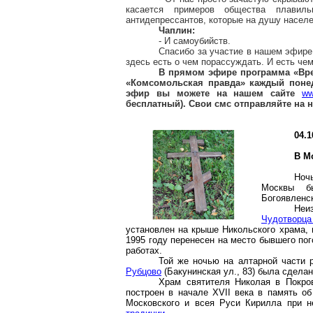
касается примеров общества плави
антидепрессантов, которые на душу населе
Чаплин:
- И самоубийств.
Спасибо за участие в нашем эфире.
здесь есть о чем порассуждать. И есть че
В прямом эфире программа «Вр
«Комсомольская правда» каждый поне
эфир вы можете на нашем сайте
ww
бесплатный). Свои смс отправляйте на 
04.1
В М
Ноч
Москвы б
Богоявленск
Неи
Чудотворца
установлен на крыше Никольского храма, 
1995 году перенесен на место бывшего пог
работах.
Той же ночью на алтарной части 
Рубцово
(Бакунинская ул., 83) была сдела
Храм святителя Николая в Покро
построен в начале XVII века в память об
Московского и всея Руси Кирилла при 