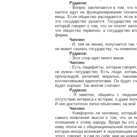
Рудаков:
- Вопрос заключается в том, что 
налоги идут на функционирование технич
вещь. Если общество распадается, если в 
это государство рушится. Государство не
который говорит о том, что он платит нал
что общество первично, а государство вт
фирма.
Чаплин:
- И, тем не менее, получается так
не может сказать государству: ты появило
Рудаков:
- Этот спор идет много веков.
Чаплин:
- Есть пацифисты, которые говорят
не нужно государство. Есть люди, которы
пропагандой, религией, моралью, закон
коллективными идентитетами. Он будет сча
будет хорошо. Так многие считают.
Рудаков:
- Я заметил, общаясь с людьми 
отсутствие интереса к истории, и даже бо
И оно достаточно легко объяснимо, на мой 
Чаплин:
- Комфортно ли человеку, который
самого появления мысли о том, что он н
отношение к этому народу. Вроде бы это 
нему лезли ни с общенациональной полити
которая иногда возникает в окружающем н
этого, говорит: я сам по себе, мне не ну