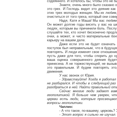
содеянного. И хотелось бы, чтобы это не б
Знаете, очень много было сказано 
это грех. И Господь видит это деяние ка
этих трех молодых женщин. Мы их любим, 
очиститься от того греха, который они сов
Надя, Катя и Маша! Мы вас любим!
Он может долгие годы висеть у вас на ше
людях, которым вы причинили боль. Послуш
слушайте тех, кто хочет бесконечно продл
очки, а может, и чисто материальные бон
карьеру на вашем деле.
Даже если это не будет означать 
поступок был неправильным, что в будущем
повторять. И люди изменят свое отношение
пусть даже для того, чтобы спорить до х
ваша оценка совершенного деяния будет
принесена. А не торжествующей, не вызыв
это правильным. И будем повторять это
движения.
У нас звонок от Юрия.
- Здравствуйте! Когда я работал
не разбирался. И чтобы в следующий ра
разобраться в ней. Найти правильный от
Сейчас многие люди задают вам
геополитикой. Я больше чем уверен, чт
церкви есть люди, которые просвещаю
вопросы геополитики.
Чаплин:
- А что такое, по-вашему, церковь
- Этот вопрос я сильно не изучал