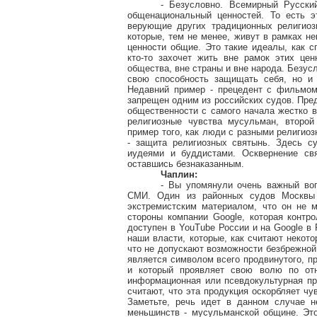
- Безусловно. Всемирный Русски
общенациональный ценностей. То есть э
верующие других традиционных религиоз
которые, тем не менее, живут в рамках н
ценности общие. Это такие идеалы, как с
кто-то захочет жить вне рамок этих цен
общества, вне страны и вне народа. Безус
свою способность защищать себя, но и
Недавний пример - прецедент с фильмом
запрещен одним из российских судов. Пре
общественности с самого начала жестко 
религиозные чувства мусульман, второй
пример того, как люди с разными религио
- защита религиозных святынь. Здесь с
иудеями и буддистами. Осквернение свя
оставшись безнаказанным.
Чаплин:
- Вы упомянули очень важный воп
СМИ. Один из районных судов Москвы 
экстремистским материалом, что он не 
стороны компании Google, которая контр
доступен в YouTube России и на Google в 
наши власти, которые, как считают неко
что не допускают возможности безбрежной 
является символом всего продвинутого, пр
и который проявляет свою волю по отн
информационная или псевдокультурная пр
считают, что эта продукция оскорбляет ч
Заметьте, речь идет в данном случае н
меньшинств - мусульманской общине. Это