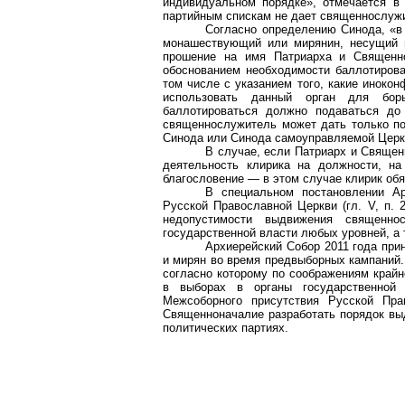
индивидуальном порядке», отмечается в
партийным спискам не дает священнослужи
Согласно определению Синода, «в 
монашествующий или мирянин, несущий 
прошение на имя Патриарха и Священн
обоснованием необходимости баллотирова
том числе с указанием того, какие иноко
использовать данный орган для бор
баллотироваться должно подаваться до
священнослужитель может дать только по
Синода или Синода самоуправляемой Церк
В случае, если Патриарх и Свяще
деятельность клирика на должности, на
благословение — в этом случае клирик об
В специальном постановлении Ар
Русской Православной Церкви (гл. V, п. 
недопустимости выдвижения священн
государственной власти любых уровней, а 
Архиерейский Собор 2011 года пр
и мирян во время предвыборных кампаний.
согласно которому по соображениям край
в выборах в органы государственной
Межсоборного присутствия Русской Пр
Священноначалие разработать порядок вы
политических партиях.