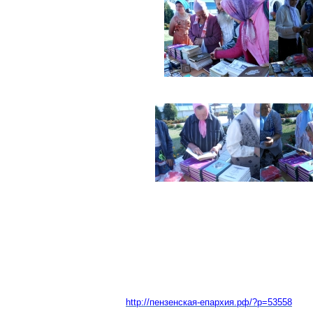
http://пензенская-епархия.рф/?p=53558