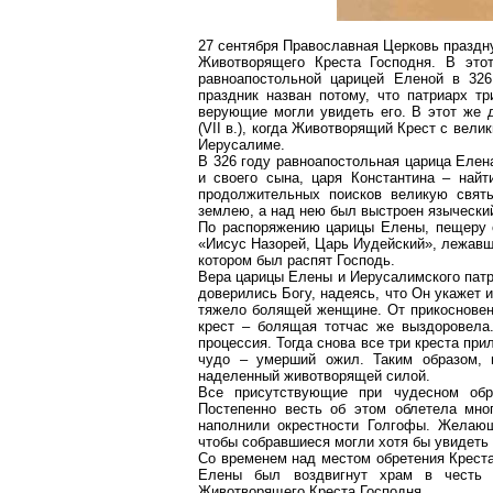
27 сентября Православная Церковь праздн
Животворящего Креста Господня. В это
равноапостольной царицей Еленой в 32
праздник назван потому, что патриарх т
верующие могли увидеть его. В этот же 
(VII в.), когда Животворящий Крест с вели
Иерусалиме.
В 326 году равноапостольная царица Елен
и своего сына, царя Константина – найт
продолжительных поисков великую свят
землею, а над нею был выстроен язычески
По распоряжению царицы Елены, пещеру о
«Иисус
Назорей
, Царь Иудейский», лежавш
котором был распят Господь.
Вера царицы Елены и Иерусалимского пат
доверились Богу, надеясь, что Он укажет и
тяжело болящей женщине. От прикосновени
крест –
болящая
тотчас же выздоровела.
процессия. Тогда снова все три креста пр
чудо – умерший ожил. Таким образом, и
наделенный животворящей силой.
Все присутствующие при чудесном обр
Постепенно весть об этом облетела мног
наполнили окрестности Голгофы. Желаю
чтобы собравшиеся могли хотя бы увидеть 
Со временем над местом обретения Креста
Елены был воздвигнут храм в честь В
Животворящего Креста Господня.