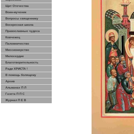
Щит Отечества
Воин-мученик
Вопросы священнику
Воскресная школа
Православные чудеса
Ковчежец
Паломничество
Миссионерство
Милосердие
Благотворительность
Ради ХРИСТА !
В помощь болящему
Архив
Альманах П Л
Газета П П С
Журнал П Е В