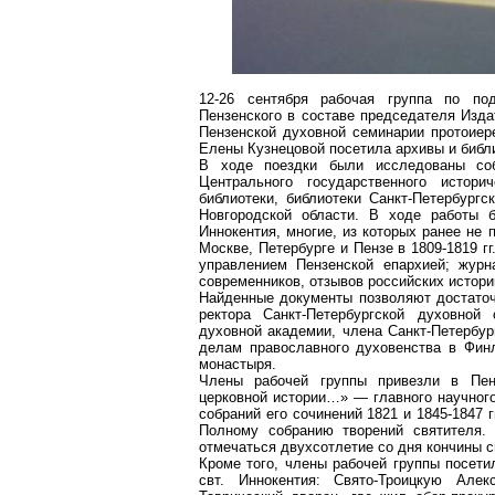
12-26 сентября рабочая группа по под
Пензенского в составе председателя Изд
Пензенской духовной семинарии протоиер
Елены Кузнецовой посетила архивы и библи
В ходе поездки были исследованы собр
Центрального государственного историч
библиотеки, библиотеки Санкт-Петербургс
Новгородской области. В ходе работы 
Иннокентия, многие, из которых ранее не 
Москве, Петербурге и Пензе в 1809-1819 г
управлением Пензенской епархией; журн
современников, отзывов российских истори
Найденные документы позволяют достаточ
ректора Санкт-Петербургской духовной 
духовной академии, члена Санкт-Петербур
делам православного духовенства в Финл
монастыря.
Члены рабочей группы привезли в Пенз
церковной истории…» — главного научного
собраний его сочинений 1821 и 1845-1847 г
Полному собранию творений святителя.
отмечаться двухсотлетие со дня кончины с
Кроме того, члены рабочей группы посети
свт. Иннокентия:
Свято-Троицкую Алек