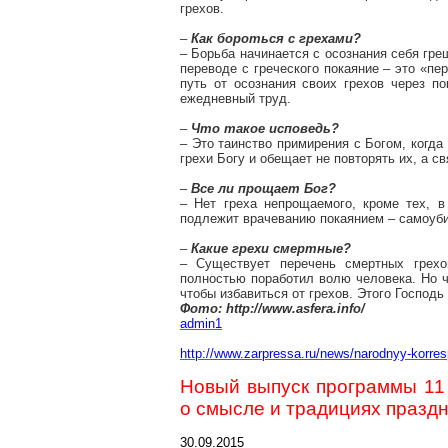
грехов.
–
Как бороться с грехами?
– Борьба начинается с осознания себя гре
переводе с греческого покаяние – это «пе
путь от осознания своих грехов через по
ежедневный труд.
–
Что такое исповедь?
– Это таинство примирения с Богом, когд
грехи Богу и обещает не повторять их, а с
–
Все ли прощает Бог?
– Нет греха
непрощаемого
, кроме тех, в
подлежит врачеванию покаянием – самоуби
–
Какие грехи смертные?
– Существует перечень смертных грехо
полностью поработил волю человека. Но ч
чтобы избавиться от грехов. Этого Господ
Фото: http://www.asfera.info/
admin1
http://www.zarpressa.ru/news/narodnyy-korres
Новый выпуск программы 11
о смысле и традициях празд
30.09.2015