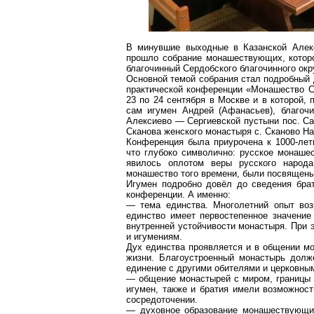
В минувшие выходные в Казанской
Алек
прошло собрание
монашествующих
, кото
благочинный
Сердобского
благочинного окр
Основной темой собрания стал подробный 
практической конференции «Монашество Св
23 по 24 сентября в Москве и в которой,
сам игумен Андрей (Афанасьев), благо
Алексиево
— Сергиевской пустыни пос. С
Сканова
женского монастыря с.
Сканово
На
Конференция была приурочена к 1000-лет
что глубоко символично: русское монаше
явилось оплотом веры русского народа
монашество того времени, были посвящен
Игумен подробно довёл до сведения бра
конференции. А именно:
— тема единства. Многолетний опыт воз
единство имеет первостепенное значение
внутренней устойчивости монастыря. При 
и
игумениям
.
Дух единства проявляется и в общении м
жизни. Благоустроенный монастырь долже
единение с другими обителями и церковны
—
о
бщение монастырей с миром, границы 
игумен, также и братия имели возможност
сосредоточении.
— духовное образование
монашествующи