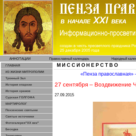
АННОТАЦИИ
Православный календарь
Народный кале
М И С С И О Н Е Р С Т В О
ГЛАВНАЯ
ИЗ ЖИЗНИ МИТРОПОЛИИ
«Пенза православная»
Тронный Зал
27 сентября – Воздвижение 
История епархии
История храмов
27.09.2015
Сурская ГОЛГОФА
МАРТИРОЛОГ
Пензенские святыни
Святые источники
Фотогалерея"ХХ век"
Беседка
Зарисовки