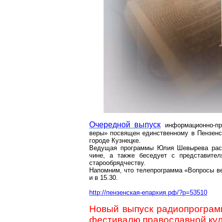
Очередной выпуск
информационно-пр
веры» посвящен единственному в Пензенс
городе Кузнецке.
Ведущая программы Юлия
Шевырева
рас
чине, а также беседует с представите
старообрядчеству.
Напомним, что телепрограмма «Вопросы ве
и в 15.30.
http://пензенская-епархия.рф/?p=53510
Новый выпуск радиопрогра
фестивалю православной кул