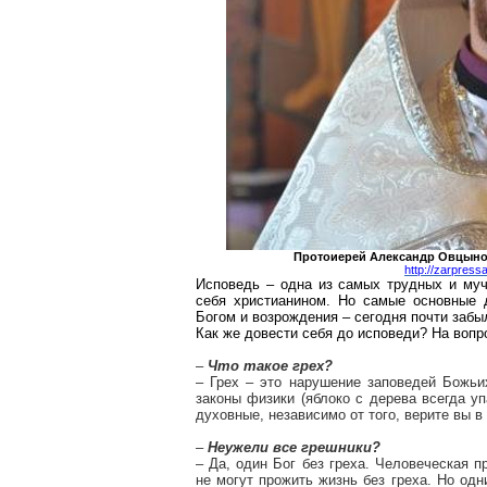
Протоиерей Александр
Овцын
http://zarpres
Исповедь – одна из самых трудных и муч
себя христианином. Но самые основные д
Богом и возрождения – сегодня почти забы
Как же довести себя до исповеди? На воп
–
Что такое грех?
– Грех – это нарушение заповедей Божьих
законы физики (яблоко с дерева всегда уп
духовные, независимо от того, верите вы в 
–
Неужели все грешники?
– Да, один Бог без греха. Человеческая 
не могут прожить жизнь без греха. Но одн