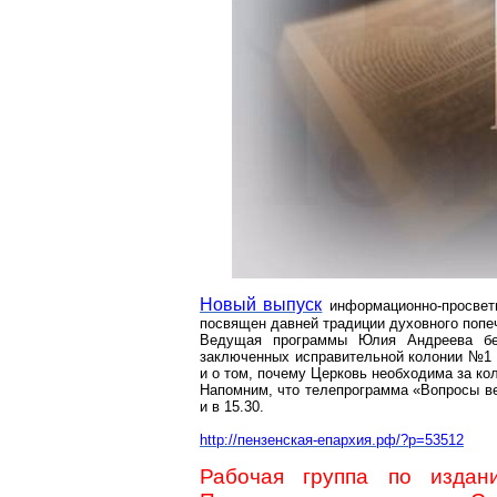
Новый выпуск
информационно-просвет
посвящен давней традиции духовного поп
Ведущая программы Юлия Андреева бе
заключенных исправительной колонии №1 г
и о том, почему Церковь необходима за ко
Напомним, что телепрограмма «Вопросы ве
и в 15.30.
http://пензенская-епархия.рф/?p=53512
Рабочая группа по издан