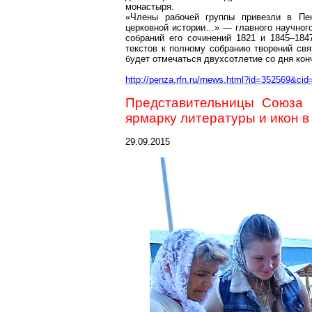
монастыря.
«Члены рабочей группы привезли в Пен
церковной истории…» — главного научного
собраний его сочинений 1821 и 1845–184
текстов к полному собранию творений свят
будет отмечаться двухсотлетие со дня кон
http://penza.rfn.ru/rnews.html?id=352569&cid
Представительницы Союза 
ярмарку литературы и икон в
29.09.2015