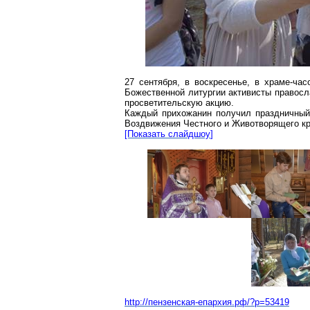
27 сентября, в воскресенье, в храме-час
Божественной литургии активисты правос
просветительскую акцию.
Каждый прихожанин получил праздничный
Воздвижения Честного и Животворящего кре
[Показать
слайдшоу
]
http://пензенская-епархия.рф/?p=53419