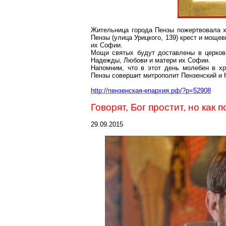
Жительница города Пензы пожертвовала х
Пензы (улица Урицкого, 139) крест и
мощев
их Софии.
Мощи святых будут доставлены в церковь
Надежды, Любови и матери их Софии.
Напомним, что в этот день молебен в х
Пензы
совершит митрополит Пензенский и
http://пензенская-епархия.рф/?p=52908
Говорят, Бог простит, но как
29.09.2015