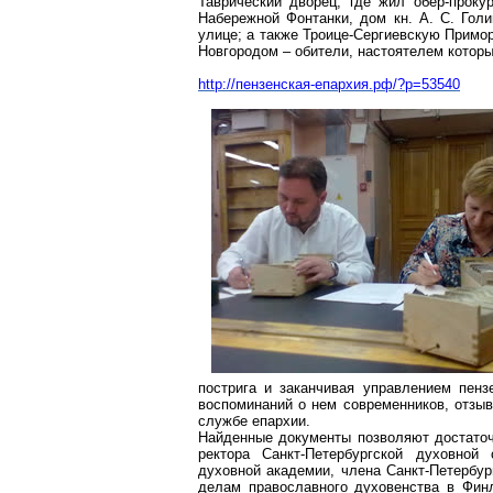
Таврический дворец, где жил обер-проку
Набережной Фонтанки, дом кн. А. С. Гол
улице; а также
Троице-Сергиевскую
Примор
Новгородом – обители, настоятелем которы
http://пензенская-епархия.рф/?p=53540
пострига и заканчивая управлением пенз
воспоминаний о нем современников, отзыв
службе епархии.
Найденные документы позволяют достаточ
ректора Санкт-Петербургской духовной 
духовной академии, члена Санкт-Петербур
делам православного духовенства в Финл