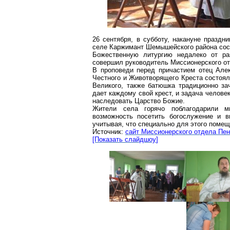
26 сентября, в субботу, накануне праздн
селе
Каржимант
Шемышейского
района сос
Божественную литургию недалеко от р
совершил руководитель Миссионерского от
В проповеди перед причастием отец Але
Честного и Животворящего Креста состоял
Великого, также батюшка традиционно за
дает каждому свой крест, и задача челове
наследовать Царство Божие.
Жители села горячо поблагодарили м
возможность посетить богослужение и в
учитывая, что специально для этого поме
Источник:
сайт Миссионерского отдела Пен
[Показать
слайдшоу
]