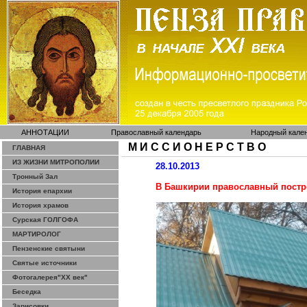
АННОТАЦИИ
Православный календарь
Народный кале
М И С С И О Н Е Р С Т В О
ГЛАВНАЯ
ИЗ ЖИЗНИ МИТРОПОЛИИ
28.10.2013
Тронный Зал
В Башкирии православный постр
История епархии
История храмов
Сурская ГОЛГОФА
МАРТИРОЛОГ
Пензенские святыни
Святые источники
Фотогалерея"ХХ век"
Беседка
Зарисовки