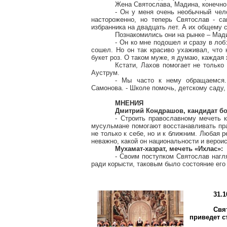
Жена Святослава,
Мадина
, конечно
- Он у меня очень необычный чело
настороженно, но теперь Святослав - с
избранника на двадцать лет. А их общему с
Познакомились они на рынке –
Мад
- Он ко мне подошел и сразу в ло
сошел. Но он так красиво ухаживал, что
букет роз. О таком муже, я думаю, кажда
Кстати,
Лахов
помогает
не только
Ауструм
.
- Мы часто к нему обращаемся.
Самонова
. - Школе помочь, детскому саду,
МНЕНИЯ
Дмитрий Кондрашов, кандидат бо
- Строить православному мечеть к
мусульмане помогают восстанавливать пра
не только к себе, но и
к
ближним. Любая рел
неважно, какой он национальности и верои
Мухамат-хазрат
, мечеть «
Ихлас
»:
- Своим поступком Святослав нагл
ради корысти, таковым было состояние его
31.1
Свя
приведет с