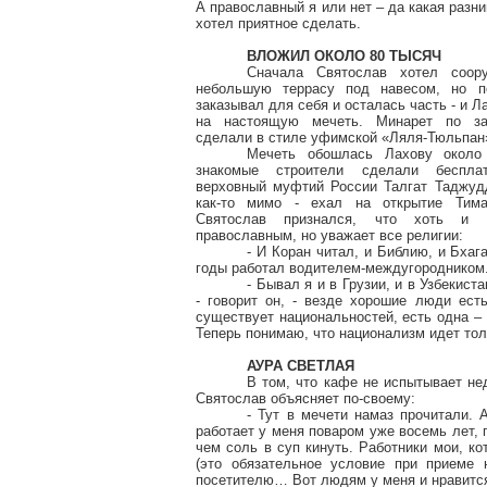
А православный я или нет – да какая разни
хотел
приятное
сделать.
ВЛОЖИЛ ОКОЛО 80 ТЫСЯЧ
Сначала Святослав хотел соор
небольшую террасу под навесом, но п
заказывал для себя и осталась часть - и
Л
на настоящую мечеть.
Минарет по зак
сделали в стиле уфимской «Ляля-Тюльпан
Мечеть обошлась
Лахову
около 
знакомые строители сделали беспла
верховный муфтий России
Талгат
Таджуд
как-то мимо - ехал на открытие Тим
Святослав признался, что хоть и 
православным, но уважает все религии:
- И Коран читал, и Библию, и
Бхаг
годы работал
водителем-междугородником
- Бывал я и в Грузии, и в Узбекист
- говорит он, - везде хорошие люди ест
существует национальностей, есть одна –
Теперь понимаю, что национализм идет тол
АУРА СВЕТЛАЯ
В том, что кафе не испытывает нед
Святослав объясняет по-своему:
- Тут в мечети намаз прочитали.
работает у меня поваром уже восемь лет, 
чем соль в суп кинуть. Работники мои, ко
(это обязательное условие при приеме 
посетителю
… В
от людям у меня и нравитс