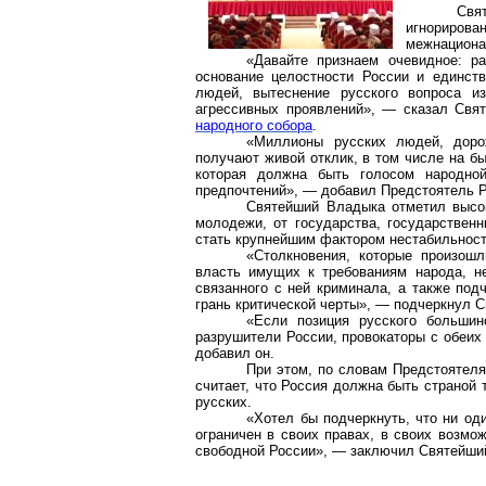
Свя
игнориров
межнациона
«Давайте признаем очевидное: р
основание целостности России и единс
людей, вытеснение русского вопроса и
агрессивных проявлений», — сказал Свя
народного собора
.
«Миллионы русских людей, доро
получают живой отклик, в том числе на бы
которая должна быть голосом народной
предпочтений», — добавил
Предстоятель
Р
Святейший Владыка отметил высок
молодежи, от государства, государствен
стать крупнейшим фактором нестабильност
«Столкновения, которые произош
власть имущих к требованиям народа, н
связанного с ней криминала, а также по
грань критической черты», — подчеркнул 
«Если позиция русского большин
разрушители России, провокаторы с обеих
добавил он.
При этом
,
по словам
Предстоятеля
считает, что Россия должна быть страной 
русских.
«Хотел бы подчеркнуть, что ни од
ограничен в своих правах, в своих возмо
свободной России», — заключил Святейши