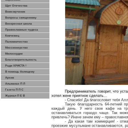
Щит Отечества
Воин-мученик
Вопросы священнику
Воскресная школа
Православные чудеса
Ковчежец
Паломничество
Миссионерство
Милосердие
Благотворительность
Ради ХРИСТА !
В помощь болящему
Архив
Альманах П Л
Газета П П С
Предприниматель говорит, что уст
хотел жене
приятное
сделать…
Журнал П Е В
- Спасибо! Да благословит тебя Алл
Такую благодарность 64-летний 
каждый день. У него свое кафе на тр
останавливаться гораздо чаще. Так може
привлечь? Иначе зачем ему – православно
- Да какая там коммерция! - отм
проезжие мусульмане останавливаются, рас