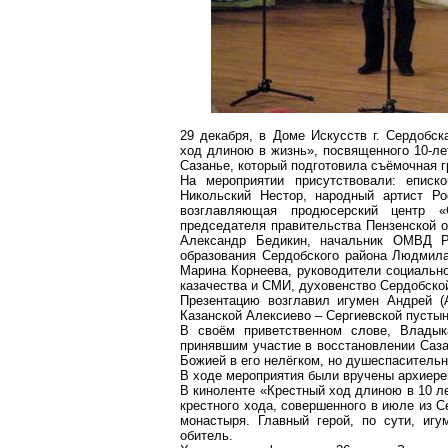
29 декабря, в Доме Искусств г. Сердобс
ход длиною в жизнь», посвященного 10-л
Сазанье, который подготовила съёмочная г
На мероприятии присутствовали: епис
Никольский Нестор, народный артист 
возглавляющая продюсерский центр «
председателя правительства Пензенской 
Александр
Бедикин
, начальник ОМВД 
образования
Сердобского
района Людмила 
Марина Корнеева, руководители социальн
казачества и СМИ, духовенство
Сердобско
Презентацию возглавил игумен Андрей (А
Казанской
Алексиево
– Сергиевской пустын
В своём приветственном слове, Влады
принявшим участие в восстановлении
Саза
Божией в его нелёгком, но
душеспаситель
В ходе мероприятия были вручены архиер
В киноленте «Крестный ход длиною в 10 л
крестного хода, совершенного в июле из С
монастыря.
Главный герой, по сути, игу
обитель.