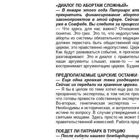
«ДИАЛОГ ПО АБОРТАМ СЛОЖНЫЙ»
— В январе этого года Патриарх вп
прекратить финансирование аборто
законопроектов в этой сфере. Сейча
уже в
Совфеде
. Вы следите за процесс
— Что здесь для нас важно? Отношение 
понятно. Это грех. Это то, что недопусти
аборты из системы обязательного медицин
должен перестать быть общественной норм
церкви, это нравственно недопустимо. Цер
Как будут развиваться события, я прогноз
разговаривают. Это и диалог с правитель
наши аргументы слышат, какие-то — не
воспринимает аргументацию церкви. Будем 
ПРЕДПОЛАГАЕМЫЕ ЦАРСКИЕ ОСТАНКИ –
— Еще одна громкая тема уходящего 
Сейчас их передали на хранение церкви
— Я бы в целом по теме хотел еще раз по
прозрачность экспертизы, в том числе про
что готовы провести собственную эксперти
Во-вторых, генетическая экспертиза —
Необходимы и историческая, и антропологич
истине по вопросу. В случае утверждения а
святыми мощами. Здесь просто не может б
правительственной комиссией. Работа про
ПОЕДЕТ ЛИ ПАТРИАРХ В ТУРЦИЮ
— После гибели нашего бомбардировщ