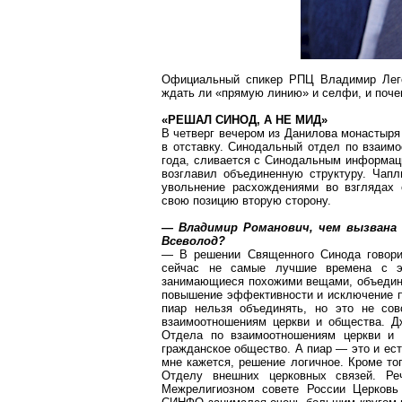
Официальный спикер РПЦ Владимир
Лег
ждать ли «прямую линию» и
селфи
, и поч
«РЕШАЛ СИНОД, А НЕ МИД»
В четверг вечером из Данилова монастыря
в отставку. Синодальный отдел по взаимо
года, сливается с Синодальным информа
возглавил объединенную структуру. Чапл
увольнение расхождениями во взглядах 
свою позицию вторую сторону.
— Владимир Романович, чем вызвана
Всеволод?
— В решении Священного Синода говорит
сейчас не самые лучшие времена с эк
занимающиеся похожими вещами, объедини
повышение эффективности и исключение п
пиар нельзя объединять, но это не со
взаимоотношениям церкви и общества.
Д
Отдела по взаимоотношениям церкви и 
гражданское общество. А пиар — это и ес
мне кажется, решение логичное. Кроме то
Отделу внешних церковных связей. Ре
Межрелигиозном совете России Церковь