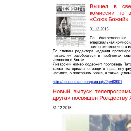
Вышел в све
комиссии по 
«Союз Божий»
31.12.2015
По благословению 
епархиальная комисси
номер ежемесячного и
По словам редактора издания протоие
читателям разобраться в проблемах сем
человека с Богом.
Январский номер содержит проповедь Патр
также материалы о защите прав внутри
насилия, о повторном браке, а также цело
http://пензенская-епархия.рф/?p=63901
Новый выпуск телепрограм
друга» посвящен Рождеству 
31.12.2015