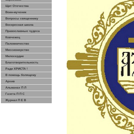
Щит Отечества
Воин-мученик
Вопросы священнику
Воскресная школа
Православные чудеса
Ковчежец
Паломничество
Миссионерство
Милосердие
Благотворительность
Ради ХРИСТА !
В помощь болящему
Архив
Альманах П Л
Газета П П С
Журнал П Е В