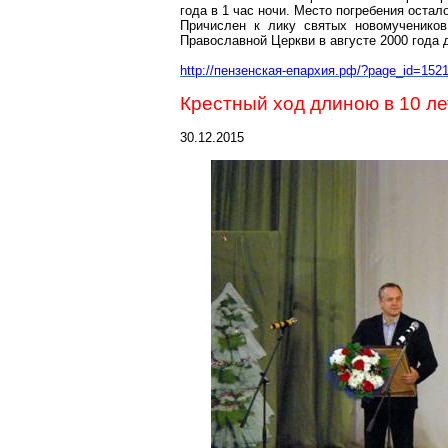
года в 1 час ночи. Место погребения остал
Причислен
к лику святых новомучеников
Православной Церкви в августе 2000 года
http://пензенская-епархия.рф/?page_id=152
Крестный ход длиною в 10 ле
30.12.2015