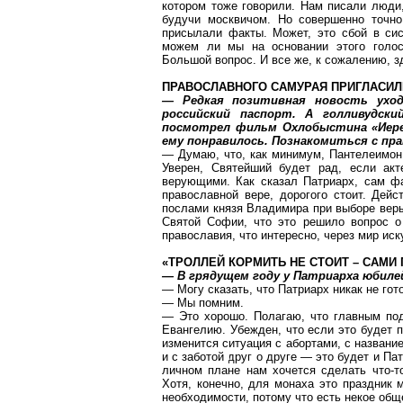
котором тоже говорили. Нам писали люди,
будучи москвичом. Но совершенно точн
присылали факты. Может, это сбой в си
можем ли мы на
основании
этого голос
Большой вопрос. И все же, к сожалению, зд
ПРАВОСЛАВНОГО САМУРАЯ ПРИГЛАСИЛ
— Редкая позитивная новость уход
российский паспорт. А голливудск
посмотрел фильм Охлобыстина «Иерей
ему понравилось. Познакомиться с п
— Думаю, что, как минимум, Пантелеимон 
Уверен, Святейший будет рад, если ак
верующими. Как сказал Патриарх, сам фа
православной вере, дорогого стоит. Дейс
послами князя Владимира при выборе веры
Святой Софии, что это решило вопрос о
православия, что интересно, через мир иск
«ТРОЛЛЕЙ КОРМИТЬ НЕ СТОИТ – САМИ
— В грядущем году у Патриарха юбил
— Могу сказать, что Патриарх никак не гот
— Мы помним.
— Это хорошо. Полагаю, что главным по
Евангелию. Убежден, что если это будет 
изменится ситуация с абортами, с названи
и с заботой друг о друге — это будет и П
личном плане нам хочется сделать что-т
Хотя, конечно, для монаха это праздник 
необходимости, потому что есть некое общ