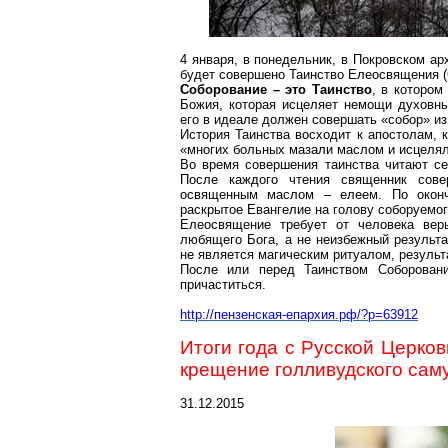
4 января, в понедельник, в Покровском а
будет совершено Таинство Елеосвящения (
Соборование – это Таинство
, в котором
Божия, которая исцеляет немощи духовны
его в идеале должен совершать «собор» и
История Таинства восходит к апостолам, 
«многих больных мазали маслом и исцелял
Во время совершения таинства читают се
После каждого чтения священник сове
освященным маслом – елеем. По оконч
раскрытое Евангелие на голову соборуемог
Елеосвящение требует от человека вер
любящего Бога, а не неизбежный результа
не является магическим ритуалом, результ
После или перед Таинством Соборовани
причаститься.
http://пензенская-епархия.рф/?p=63912
Итоги года
c
Русской Церковь
крещение голливудского сам
31.12.2015