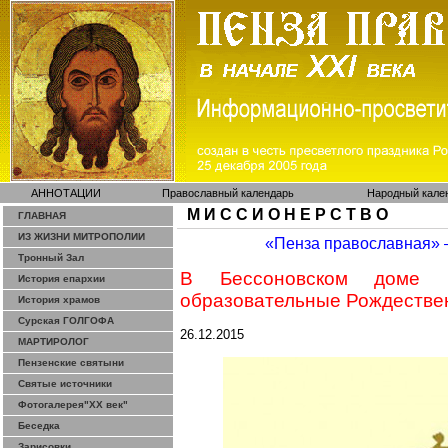
АННОТАЦИИ
Православный календарь
Народный кале
М И С С И О Н Е Р С Т В О
ГЛАВНАЯ
ИЗ ЖИЗНИ МИТРОПОЛИИ
«Пенза православная»
Тронный Зал
В
Бессоновском
доме ку
История епархии
образовательные Рождестве
История храмов
Сурская ГОЛГОФА
26.12.2015
МАРТИРОЛОГ
Пензенские святыни
Святые источники
Фотогалерея"ХХ век"
Беседка
Зарисовки