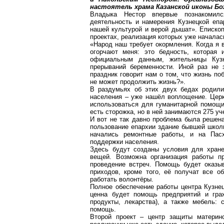
настоятель храма Казанской иконы Бо
Владыка Нестор впервые познакомилс
деятельность и намерения Кузнецкой епа
нашей культурой и верой дышат». Еписко
проектах, реализация которых уже началас
«Народ наш требует окормления. Когда я 
огорчают меня: это бедность, которая 
официальным данным, жительницы Кузн
прерываний беременности. Иной раз не 
праздник говорит нам о том, что жизнь п
не может продолжить жизнь?».
В раздумьях об этих двух бедах родили
населения – уже нашёл воплощение. Церк
использоваться для гуманитарной помощи
есть
сторожка
, но в ней занимаются 275 у
И вот не так давно проблема была решена
пользование епархии здание бывшей школ
начались ремонтные работы, и на Пасх
поддержки населения.
Здесь будут созданы условия для хране
вещей. Возможна организация работы пр
проведение встреч. Помощь будет оказы
приходов, кроме того, её получат все о
работать волонтёры.
Полное обеспечение работы центра Кузнец
ценна будет помощь предприятий и граж
продукты, лекарства), а также мебель: 
помощь.
Второй проект – центр защиты материн