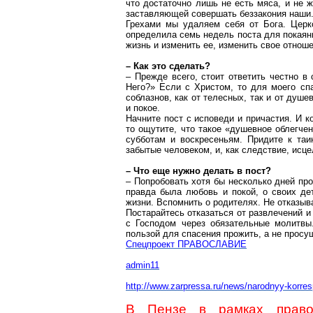
что достаточно лишь не есть мяса, и не 
заставляющей совершать беззакония наши
Грехами мы удаляем себя от Бога. Церк
определила семь недель поста для покаян
жизнь и изменить ее, изменить свое отнош
– Как это сделать?
– Прежде всего, стоит ответить честно в
Него?» Если с Христом, то для моего спа
соблазнов, как
от
телесных, так и от душе
и покое.
Начните пост с исповеди и причастия. И ко
то ощутите, что такое «душевное облегче
субботам и воскресеньям. Придите к таи
забытые человеком, и, как следствие, исце
– Что еще нужно делать в пост?
– Попробовать хотя бы несколько дней пр
правда была любовь и покой, о своих де
жизни. Вспомнить о родителях. Не отказы
Постарайтесь отказаться от развлечений и
с Господом через обязательные молитвы
пользой для спасения прожить, а не просу
Спецпроект ПРАВОСЛАВИЕ
admin11
http://www.zarpressa.ru/news/narodnyy-korres
В Пензе в рамках право