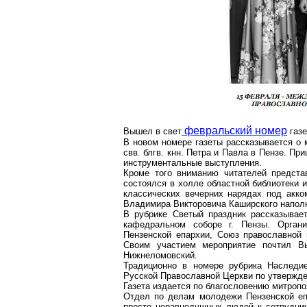
февральский номер
Вышел в свет
газе
В новом номере газеты рассказывается о 
свв
.
блгв
.
кнн
. Петра и Павла в Пензе. П
инструментальные выступления.
Кроме того вниманию читателей предста
состоялся в холле областной библиотеки 
классических вечерних нарядах под акко
Владимира Викторовича Каширского наполн
В рубрике
Светый
праздник рассказывае
кафедральном соборе
г
. Пензы. Орган
Пензенской епархии, Союз православной
Своим участием мероприятие почтил В
Нижнеломовский
.
Традиционно в номере рубрика Наследие
Русской Православной Церкви по утвержде
Газета издается по благословению митроп
Отдел по делам молодежи Пензенской еп
просто неравнодушных людей к сотруднич