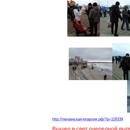
http://пензенская-епархия.рф/?p=118339
Вышел в свет очередной вы