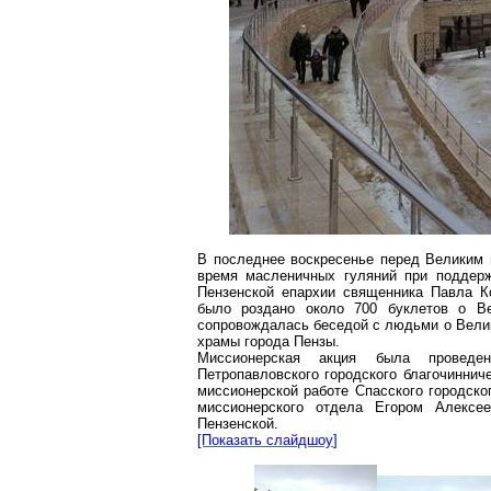
В последнее воскресенье перед Великим п
время масленичных гуляний при поддер
Пензенской епархии священника Павла
Ко
было роздано около 700 буклетов о Ве
сопровождалась беседой с людьми о Велик
храмы города Пензы.
Миссионерская акция была проведе
Петропавловского городского
благочиннич
миссионерской работе Спасского городск
миссионерского отдела Егором Алексе
Пензенской.
[Показать
слайдшоу
]