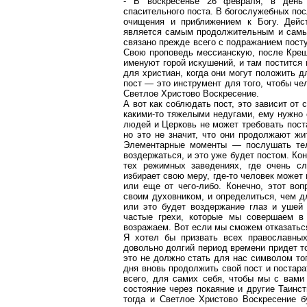
- В воскресенье 26 февраля, в день 
спасительного поста. В
богослужебных
пос
очищения и приближением к Богу. Дейст
является самым продолжительным и самым
связано прежде всего с подражанием пост
Свою проповедь мессианскую, после Креще
именуют горой искушений, и там постится 
для христиан, когда они могут положить д
пост — это инструмент для того, чтобы че
Светлое Христово Воскресение.
А вот как соблюдать пост, это зависит от 
какими-то тяжелыми недугами, ему нужно с
людей и Церковь не может требовать пост
но это не значит, что они продолжают жи
Элементарные моменты — послушать теле
воздержаться, и это уже будет постом. Ко
тех режимных заведениях, где очень с
избирает свою меру, где-то человек может 
или еще от чего-либо.
Конечно, этот во
своим духовником, и определиться, чем дл
или это будет воздержание глаз и ушей 
частые грехи, которые мы совершаем в 
возражаем. Вот если мы сможем отказаться
Я хотел бы призвать всех православных
довольно долгий период времени придет тот
это не должно стать для нас символом то
дня вновь продолжить свой пост и постара
всего, для самих себя, чтобы мы с вами
состояние через покаяние и другие Таинст
тогда и Светлое Христово Воскресение 