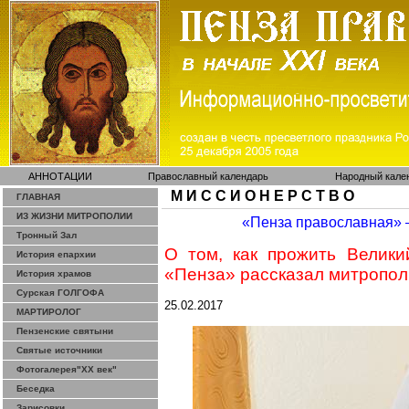
АННОТАЦИИ
Православный календарь
Народный кале
М И С С И О Н Е Р С Т В О
ГЛАВНАЯ
ИЗ ЖИЗНИ МИТРОПОЛИИ
«Пенза православная»
Тронный Зал
О том, как прожить Велики
История епархии
«Пенза» рассказал митропо
История храмов
Сурская ГОЛГОФА
25.02.2017
МАРТИРОЛОГ
Пензенские святыни
Святые источники
Фотогалерея"ХХ век"
Беседка
Зарисовки