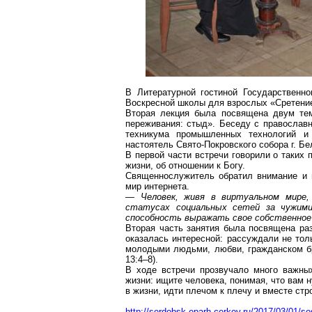
В Литературной гостиной Государственно
Воскресной школы для взрослых «Сретени
Вторая лекция была посвящена двум тем
переживания: стыд». Беседу с правосла
техникума промышленных технологий и
настоятель Свято-Покровского собора
г
. Бе
В первой части встречи говорили о таких 
жизни, об отношении к Богу.
Священнослужитель обратил внимание и н
мир интернета.
— Человек, живя в виртуальном мире,
статусах социальных сетей за чужими
способность выражать свое собственное
Вторая часть занятия была посвящена раз
оказалась интересной: рассуждали не тол
молодыми людьми, любви, гражданском бр
13:4–8).
В ходе встречи прозвучало много важны
жизни: ищите человека, понимая, что вам
в жизни, идти плечом к плечу и вместе ст
http://serdobsk-eparh.cerkov.ru/2017/03/01/s