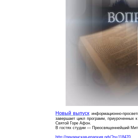
Новый выпуск
информационно-просвет
завершает цикл программ, приуроченных к
Святой Горе Афон.
В гостях студии — Преосвященнейший Ми
http://пензенская-епархия.рф/?p=118470