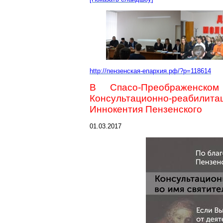
http://пензенская-епархия.рф/?p=118614
В
Спасо-Преображенском
Консультационно-реабил
Иннокентия Пензенского
01.03.2017