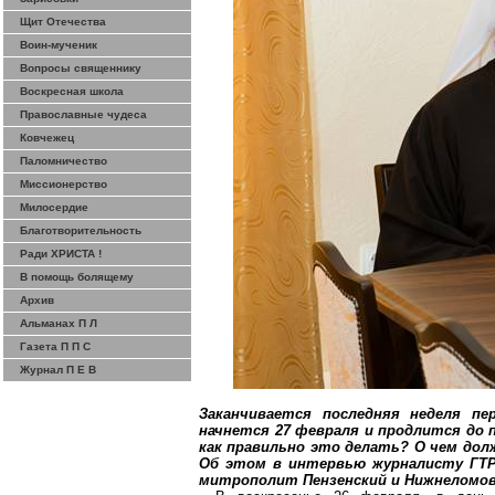
Щит Отечества
Воин-мученик
Вопросы священнику
Воскресная школа
Православные чудеса
Ковчежец
Паломничество
Миссионерство
Милосердие
Благотворительность
Ради ХРИСТА !
В помощь болящему
Архив
Альманах П Л
Газета П П С
Журнал П Е В
Заканчивается последняя неделя п
начнется 27 февраля и продлится до 
как правильно это делать? О чем до
Об этом в интервью журналисту ГТР
митрополит Пензенский и
Нижнеломов