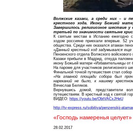
Волжские казаки, а среди них – и п
крестного хода. Икону Божией мат
Завершилось религиозное шествие у 
третьей по значимости святыне хрис
К святым местам в Испанию ежегодно с
ходом россияне приехали впервые. 52 уч
общества. Среди них оказался атаман пен
«Данный крестный ход задумывался еще н
Пензенского отдела Волжского войскового
Казаки прибыли в Мадрид, откуда паломни
икону Божьей матери «Избавительницы от б
На пароме для участников религиозного ш
Финальной точкой путешествия стал собор 
«На главной площади собора был проч
нареканий не было, к нашему крестно
Вячеслав Беляков.
Вернувшись
домой, представители вол
путешествиям. В крестный ход к святой го
ВИДЕО:
https://youtu.be/ObtVACxJHeU
http://tv-express.ru/sobitiya/penzenskij-atama
«Господь намеренья целует»
28.02.2017