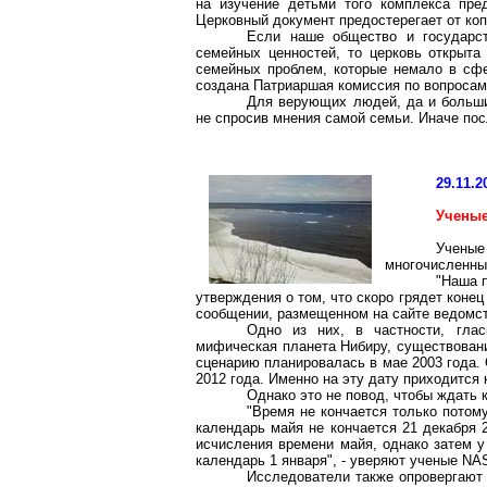
на изучение детьми того комплекса пре
Церковный документ предостерегает от ко
Если наше общество и государст
семейных ценностей, то церковь открыта
семейных проблем, которые немало в сфе
создана Патриаршая комиссия по вопросам
Для верующих людей, да и больши
не спросив мнения самой семьи. Иначе по
29.11.2
Ученые
Ученые
многочисленным
"Наша 
утверждения о том, что скоро грядет конец
сообщении, размещенном на сайте ведомст
Одно из них, в частности, гла
мифическая планета
Нибиру
, существован
сценарию планировалась в мае 2003 года.
2012 года. Именно на эту дату приходится 
Однако это не повод, чтобы ждать 
"Время не кончается только потом
календарь майя не кончается 21 декабря 
исчисления времени майя, однако затем у 
календарь 1 января", - уверяют ученые NA
Исследователи также опровергают 