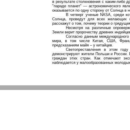
в результате столкновения с каким-либо д
"параде планет" — астрономического явл
оказывается по одну сторону от Солнца в 
В четверг ученые NASA, среди к
Солнца, проведут для всех желающих 
расскажут о том, почему теории о грядущ
Несмотря на различные опроверж
Земли верит пророчеству древних индейцев 
Согласно данным международного о
мира, в том числе Китая, США, Франц
предсказаниям майя – у китайцев.
Светопреставления в этом году
демонстрируют жители Польши и России. П
граждан этих стран. Как отмечают экс
наблюдается у малообразованных молодых