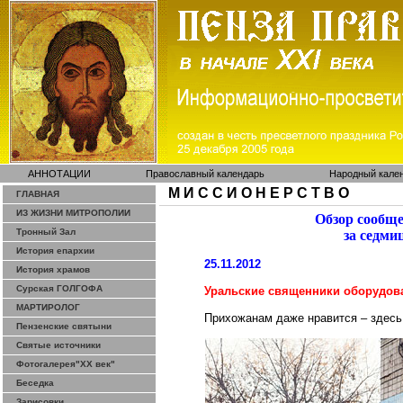
АННОТАЦИИ
Православный календарь
Народный кале
М И С С И О Н Е Р С Т В О
ГЛАВНАЯ
ИЗ ЖИЗНИ МИТРОПОЛИИ
Обзор сообщ
Тронный Зал
за седми
История епархии
25.11.2012
История храмов
Сурская ГОЛГОФА
Уральские священники оборудова
МАРТИРОЛОГ
Прихожанам даже нравится – здесь
Пензенские святыни
Святые источники
Фотогалерея"ХХ век"
Беседка
Зарисовки