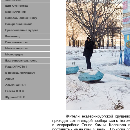
Щит Отечества
Воин-мученик
Вопросы священнику
Воскресная школа
Православные чудеса
Ковчежец
Паломничество
Миссионерство
Милосердие
Благотворительность
Ради ХРИСТА !
В помощь болящему
Архив
Альманах П Л
Газета П П С
Журнал П Е В
Жители екатеринбургской
хрущевк
приходят сотни людей пообщаться с Богом
в микрорайоне Синие Камни. Колокола 
поставить - не на крышу ведь... Но когда 