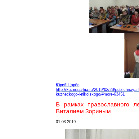
Юрий Царёв
http://kuzneparhia.ru/2019/02/28/publichnaya
kuzneckogo-i-nikolskogo/#more-63451
В рамках православного л
Виталием Зориным
01.03.2019