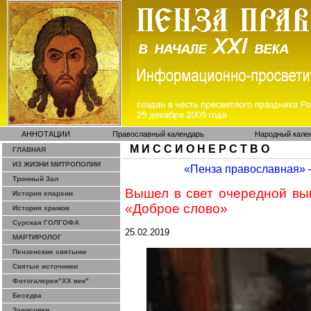
АННОТАЦИИ
Православный календарь
Народный кале
М И С С И О Н Е Р С Т В О
ГЛАВНАЯ
ИЗ ЖИЗНИ МИТРОПОЛИИ
«Пенза православная»
Тронный Зал
Вышел в свет очередной в
История епархии
«Доброе слово»
История храмов
Сурская ГОЛГОФА
25.02.2019
МАРТИРОЛОГ
Пензенские святыни
Святые источники
Фотогалерея"ХХ век"
Беседка
Зарисовки