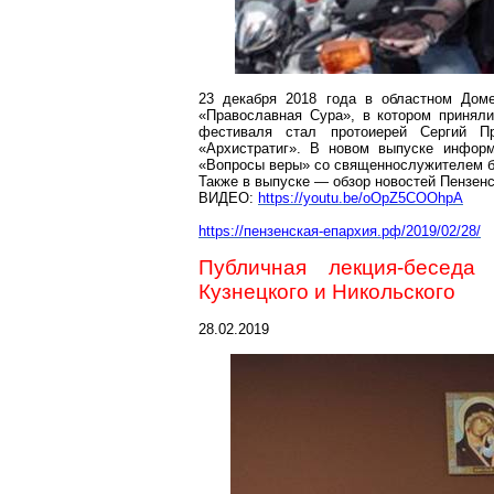
23 декабря 2018 года в областном Дом
«Православная Сура», в котором принял
фестиваля стал протоиерей Сергий
П
«Архистратиг». В новом выпуске информ
«Вопросы веры» со священнослужителем б
Также в выпуске — обзор новостей Пензен
ВИДЕО:
https://youtu.be/oOpZ5COOhpA
https://пензенская-епархия.рф/2019/02/28/
Публичная лекция-беседа
Кузнецкого и Никольского
28.02.2019