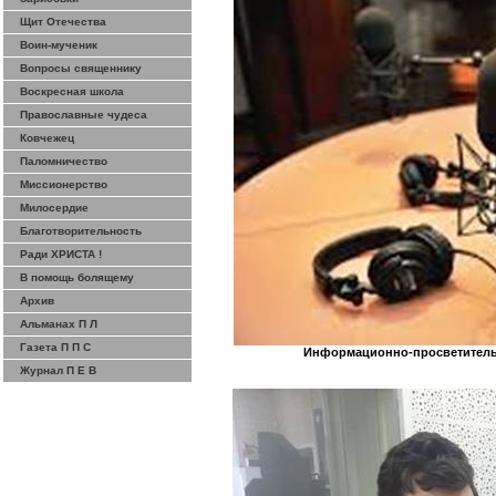
Щит Отечества
Воин-мученик
Вопросы священнику
Воскресная школа
Православные чудеса
Ковчежец
Паломничество
Миссионерство
Милосердие
Благотворительность
Ради ХРИСТА !
В помощь болящему
Архив
Альманах П Л
Газета П П С
Информационно-просветитель
Журнал П Е В