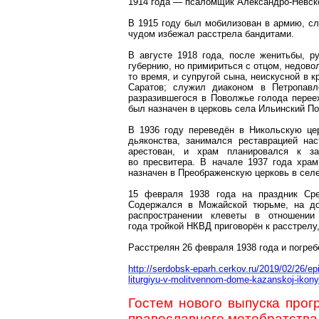
1914 года — псаломщик Александро-Невско
В 1915 году был мобилизован в армию, сл
чудом избежал расстрела бандитами.
В августе 1918 года, после женитьбы, 
губернию, но примириться с отцом, недов
то время, и супругой сына, неискусной в 
Саратов; служил диаконом в Петропавл
разразившегося в Поволжье голода пере
был назначен в церковь села Ильинский По
В 1936 году
переведён
в Никольскую це
дьяконства, занимался реставрацией на
арестован, и храм планировался к з
во
пресвитера. В начале 1937 года храм
назначен в Преображенскую церковь в се
15 февраля 1938 года на праздник Сре
Содержался в Можайской тюрьме, на до
распространении клеветы в отношении
года тройкой Н
КВД пр
иговорён к расстрелу
Расстрелян
26 февраля 1938 года и погреб
http://serdobsk-eparh.cerkov.ru/2019/02/26/ep
liturgiyu-v-molitvennom-dome-kazanskoj-ikony-
Гостем нового выпуска про
православного
мотобратства