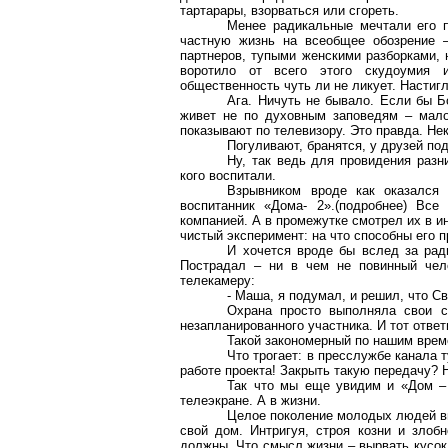
тартарары, взорваться или сгореть.
Менее радикальные мечтали его п
частную жизнь на всеобщее обозрение 
партнеров, тупыми женскими разборками,
воротило от всего этого скудоумия и
общественность чуть ли не ликует. Настиг
Ага. Ничуть не бывало. Если бы Б
живет не по духовным заповедям – мало
показывают по телевизору. Это правда. Не
Погуливают, бранятся, у друзей под
Ну, так ведь для провидения разни
кого воспитали.
Взрывником вроде как оказался 
воспитанник «Дома- 2».(подробнее) Все
компанией. А в промежутке смотрел их в ин
чистый эксперимент: на что способны его 
И хочется вроде бы вслед за рад
Пострадал – ни в чем не повинный чело
телекамеру:
- Маша, я подумал, и решил, что С
Охрана просто выполняла свои с
незапланированного участника. И тот ответ
Такой закономерный по нашим врем
Что трогает: в пресслужбе канала 
работе проекта! Закрыть такую передачу? 
Так что мы еще увидим и «Дом – 
телеэкране. А в жизни.
Целое поколение молодых людей выр
свой дом. Интригуя, строя козни и злоб
должны. Что смысл жизни – вырвать кусок