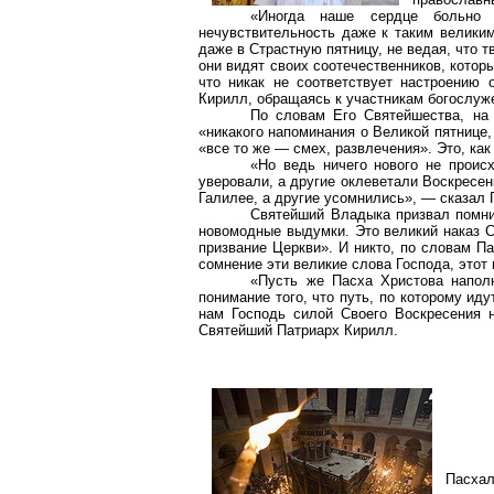
«Иногда наше сердце больно 
нечувствительность даже к таким великим
даже в Страстную пятницу, не ведая, что т
они видят своих соотечественников, которы
что никак не соответствует настроению
Кирилл, обращаясь к участникам богослуж
По словам Его Святейшества, на 
«никакого напоминания о Великой пятнице,
«все то же ― смех, развлечения». Это, ка
«Но ведь ничего нового не проис
уверовали, а другие оклеветали Воскресен
Галилее, а другие усомнились», ― сказал
Святейший Владыка призвал помнит
новомодные выдумки. Это великий наказ С
призвание Церкви». И никто, по словам Па
сомнение эти великие слова Господа, этот 
«Пусть же Пасха Христова наполн
понимание того, что путь, по которому ид
нам Господь силой Своего Воскресения н
Святейший Патриарх Кирилл.
Пасхал