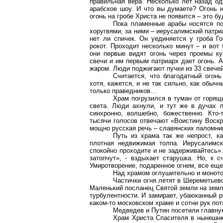
правильная вера. Несколько лет назад од
арабское шоу. И что вы думаете? Огонь н
огонь на гробе Христа не появится – это бу
Пока пламенные арабы носятся по
хоругвями, за ними – иерусалимский патр
нет ли спичек. Он уединяется у гроба Г
рокот. Проходит несколько минут – и во
они первые видят огонь через проемы к
свечи и им первым патриарх дает огонь. А
жаром. Люди поджигают пучки из 33 свечей
Считается, что благодатный огонь
хотя, кажется, и не так сильно, как обычн
только праведников…
Храм погрузился в туман от горящи
света. Люди ахнули, и тут же в дучах п
синхронно, волшебно, божественно. Кто-
тысячи голосов отвечают «Воистину Воскре
мощно русская речь – славянских паломник
Путь из храма так же непрост, ка
плотная недвижимая толпа. Иерусалимск
спокойно проходите и не задерживайтесь». 
затопчут», - вздыхает старушка. Но, к с
Умиротворение, подаренное огнем, все еще
Над храмом оглушительно и моното
Частички огня летят в Шереметьево
Маленький посланец Святой земли на земл
турбулентности. И замирает, убаюканный р
каком-то московском храме и сотни рук по
Медведев и Путин посетили главн
Храм Христа Спасителя в нынешню