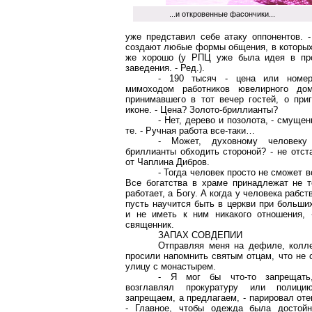
...и откровенные фасончики...
уже представил себе атаку оппонентов. -
создают любые формы общения, в которых н
же хорошо (у РПЦ уже была идея в про
заведения. - Ред.).
- 190 тысяч - цена или номе
мимоходом работников ювелирного дом
принимавшего в тот вечер гостей, о при
иконе. - Цена? Золото-бриллианты?
- Нет, дерево и позолота, - смуще
те. - Ручная работа все-таки…
- Может, духовному человеку
бриллианты обходить стороной? - не отст
от Чаплина Дибров.
- Тогда человек просто не сможет в
Все богатства в храме принадлежат не т
работает, а Богу. А когда у человека рабст
пусть научится быть в церкви при больши
и не иметь к ним никакого отношения, 
священник.
ЗАПАХ СОВДЕПИИ
Отправляя меня на дефиле, колл
просили напомнить святым отцам, что не 
улицу с монастырем.
- Я мог бы что-то запрещат
возглавлял прокуратуру или полиц
запрещаем, а предлагаем, - парировал от
- Главное, чтобы одежда была достойн