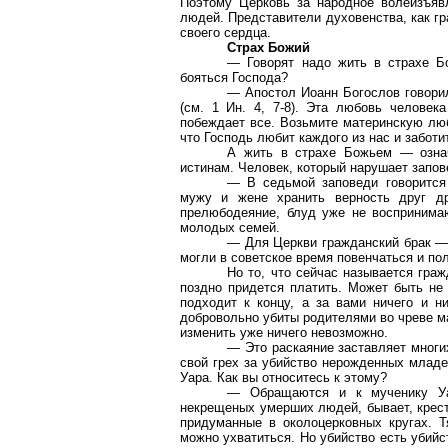
Поэтому Церковь за народное волеизъявл
людей. Представители духовенства, как гр
своего сердца.
Страх Божий
— Говорят надо жить в страхе Бо
бояться Господа?
— Апостол Иоанн Богослов говорил
(см. 1 Ин. 4, 7-8). Эта любовь челове
побеждает все. Возьмите материнскую люб
что Господь любит каждого из нас и заботи
А жить в страхе Божьем — означ
истинам. Человек, который нарушает запове
— В седьмой заповеди говорится
мужу и жене хранить верность друг д
прелюбодеяние, блуд уже не воспринимаю
молодых семей.
— Для Церкви гражданский брак — 
могли в советское время повенчаться и по
Но то, что сейчас называется гра
поздно придется платить. Может быть не 
подходит к концу, а за вами ничего и н
добровольно убиты родителями во чреве ма
изменить уже ничего невозможно.
— Это раскаяние заставляет многи
свой грех за убийство нерожденных младе
Уара. Как вы относитесь к этому?
— Обращаются и к мученику Уа
некрещеных умерших людей, бывает, крест
придуманные в околоцерковных кругах. 
можно ухватиться. Но убийство есть убийст