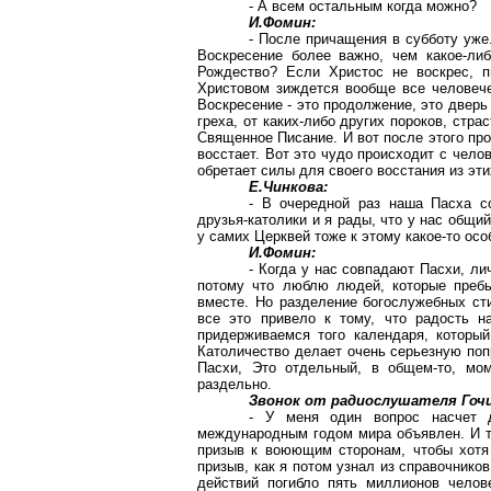
- А всем остальным когда можно?
И.Фомин:
- После причащения в субботу уже
Воскресение более важно, чем какое-ли
Рождество? Если Христос не воскрес, п
Христовом зиждется вообще все человечес
Воскресение - это продолжение, это дверь
греха, от каких-либо других пороков, стра
Священное Писание. И вот после этого про
восстает. Вот это чудо происходит с чело
обретает силы для своего восстания из эти
Е.Чинкова:
- В очередной раз наша Пасха со
друзья-католики и я рады, что у нас общи
у самих Церквей тоже к этому какое-то ос
И.Фомин:
- Когда у нас совпадают Пасхи, ли
потому что люблю людей, которые пребы
вместе. Но разделение богослужебных сти
все это привело к тому, что радость н
придерживаемся того календаря, которы
Католичество делает очень серьезную попр
Пасхи, Это отдельный, в общем-то, мо
раздельно.
Звонок от радиослушателя Гочи
- У меня один вопрос насчет 
международным годом мира объявлен. И т
призыв к воюющим сторонам, чтобы хотя 
призыв, как я потом узнал из справочников
действий погибло пять миллионов челов