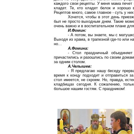
каждого свои рецепты. У меня мама печет 
кладет. Те, кто кладет белок и хорошо 
Рецептов много, самое главное - суть у ни
Хочется, чтобы в этот день приез
был не просто выходным днем. Такие моме
очень важно и в воспитательном плане для
И.Фомин:
- А потом, вы знаете, мы с матушк
Выходя из храма, в трапезной где-то или н
но…
А.Фомина:
- Стол праздничный объединяет
причастились и разошлись по своим домам
за одним столом.
А.Челышев:
- Я предлагаю нашу беседу прерв
время к концу подходит и отправиться з
стол имеется, не скроем. Но, правда, есте
кладбищах сегодня. К сожалению, тольк
большое нашим гостям. С праздником!