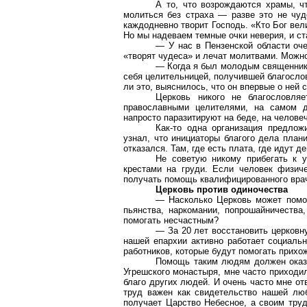
А то, что возрождаются храмы, ч
молиться без страха — разве это не чуд
каждодневно творит Господь. «Кто Бог вели
Но мы надеваем темные очки неверия, и ст
— У нас в Пензенской области оче
«творят чудеса» и лечат молитвами. Можно
— Когда я был молодым священнико
себя целительницей, получившей благослов
ли это, выяснилось, что он впервые о ней 
Церковь никого не благословля
православными целителями, на самом д
напросто паразитируют на беде, на челове
Как-то одна организация предлож
узнал, что инициаторы благого дела план
отказался. Там, где есть плата, где идут д
Не советую никому прибегать к у
крестами на груди. Если человек физич
получать помощь квалифицированного врач
Церковь против одиночества
— Насколько Церковь может помоч
пьянства, наркомании, попрошайничества
помогать несчастным?
— За 20 лет восстановить церковну
нашей епархии активно работает социаль
работников, которые будут помогать прихо
Помощь таким людям должен оказы
Угрешского монастыря, мне часто приходи
благо других людей. И очень часто мне от
труд важен как свидетельство нашей люб
получает Царство Небесное, а своим труд