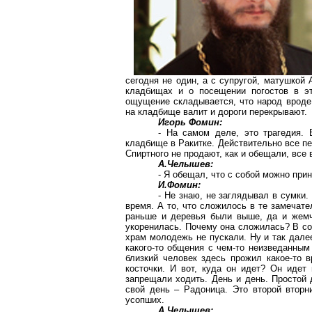
сегодня не один, а с супругой, матушкой 
кладбищах и о посещении погостов в эт
ощущение складывается, что народ вроде 
на кладбище валит и дороги перекрывают.
Игорь Фомин:
- На самом деле, это трагедия.
кладбище в Ракитке. Действительно все пе
Спиртного не продают, как и обещали, все
А.Челышев:
- Я обещал, что с собой можно прин
И.Фомин:
- Не знаю, не заглядывал в сумки.
время. А то, что сложилось в те замечате
раньше и деревья были выше, да и жемч
укоренилась. Почему она сложилась? В со
храм молодежь не пускали. Ну и так дале
какого-то общения с чем-то неизведанным
близкий человек здесь прожил какое-то в
косточки. И вот, куда он идет? Он идет
запрещали ходить. День и день. Простой 
свой день – Радоница. Это второй вторн
усопших.
А.Челышев: