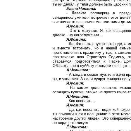
ты ни делал, у тебя должен быть царский п
Елена Чинкова:
- Давайте поговорим в празд
священнослужителя встречает этот день?
выстаиваете со своими малолетними деть
И.Фомин:
- Это к матушке. Я, как священн
далеко - на богослужении…
А.Фомина:
- Да, батюшка служит в городе, а 
и вместе встречать, но в нашей семь
приготовления к празднику у нас, к сожал
практически всю Страстную Седмицу, 
стараемся подготовиться к Пасхе. До
Обязательно в субботу выходим освящать к
А.Челышев:
- А когда в семье муж или жена вр
оп, и укольчик. А если супруг священносл
И.Фомин:
- На самом деле освятить можно
освящать куличи, это же не просто какое-
А.Челышев:
- Как посолить…
И.Фомин:
- Да, как посолить, водичкой покр
ты приложишься к плащанице в этот момент
настроение других людей. Это совершенно 
но сердце-то ликует.
Е.Чинкова: