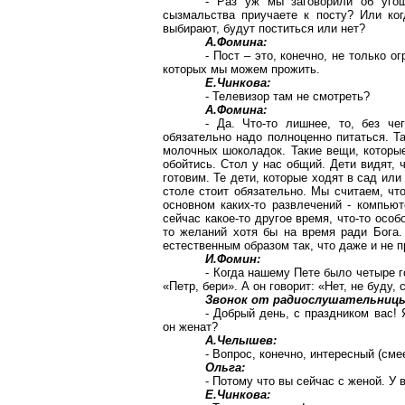
- Раз уж мы заговорили об уго
сызмальства приучаете к посту? Или когд
выбирают, будут поститься или нет?
А.Фомина:
- Пост – это, конечно, не только о
которых мы можем прожить.
Е.Чинкова:
- Телевизор там не смотреть?
А.Фомина:
- Да. Что-то лишнее, то, без ч
обязательно надо полноценно питаться. Та
молочных шоколадок. Такие вещи, которые
обойтись. Стол у нас общий. Дети видят,
готовим. Те дети, которые ходят в сад или
столе стоит обязательно. Мы считаем, чт
основном каких-то развлечений - компьют
сейчас какое-то другое время, что-то особ
то желаний хотя бы на время ради Бога. 
естественным образом так, что даже и не 
И.Фомин:
- Когда нашему Пете было четыре г
«Петр, бери». А он говорит: «Нет, не буду,
Звонок от радиослушательницы
- Добрый день, с праздником вас!
он женат?
А.Челышев:
- Вопрос, конечно, интересный (сме
Ольга:
- Потому что вы сейчас с женой. У 
Е.Чинкова: