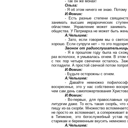
- Так он же монах!
Ольга:
- Я об этом ничего не знаю. Потому
И.Фомин:
- Есть разные степени священст
занимать высших иерархических ступен
областями. Управление может занимать
общества. У Патриарха не может быть жены
А.Челышев:
- Зато, если говорим мы о светск
хорошо. Если супруги нет – то это подозри
Звонок от радиослушательниц
- Я в прошлом году была на схож
раз всполохи, я умывалась огнем. В этом г
с тех пор четыре свечечки осталось. Заж
погладили. А простой свечкой потом попро
И.Фомин:
- Будьте осторожны с огнем.
А.Челышев:
- Давайте немножко пофилософ
воскресенье, это у нас собственно воскр
чем сам день самопожертвования Христов
И.Фомин:
- Во-первых, для православных хр
литургии даже. То есть такая скорбь, что
пищу из-за скорби. Множество вспоминаетс
не просто их вспоминает, а сопереживает 
в Типиконе, это богослужебный устав п
старикам и беременным вкусить немножко х
А.Челышев: