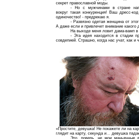
секрет православной моды.
- Но с мужчинами в стране нап
вокруг такая конкуренция! Ваш дресс-код
одиночество! - предрекаю я.
- Развязно одетая женщина от этог
А даже если и привлечет внимание какого д
На выходе меня ловит дама-вамп в 
- Эта идея находится в стадии п
совдепией. Страшно, когда нас учат, как и 
«Простите, девушка! Не покажете ли на кар
глядит на карту, секунда и… девушка пада
Это, поверь, не мои маньячные 