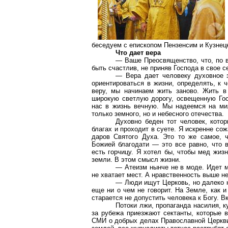
беседуем с епископом Пензенсим и Кузн
Что дает вера
— Ваше Преосвященство, что, по 
быть счастлив, не приняв Господа в свое с
— Вера дает человеку духовное з
ориентироваться в жизни, определять, к 
веру, мы начинаем жить заново. Жить в
широкую светлую дорогу, освещенную Гос
нас в жизнь вечную. Мы надеемся на мил
только земного, но и небесного отечества.
Духовно беден тот человек, кото
благах и проходит в суете. Я искренне со
даров Святого Духа. Это то же самое, ч
Божией благодати — это все равно, что 
есть горчицу. Я хотел бы, чтобы мед жиз
земли. В этом смысл жизни.
— Атеизм нынче не в моде. Идет м
не хватает мест. А нравственность выше н
— Люди ищут Церковь, но далеко н
еще ни о чем не говорит. На Земле, как 
старается не допустить человека к Богу. 
Потоки лжи, пропаганда насилия, к
за рубежа приезжают сектанты, которые 
СМИ о добрых делах Православной Церкви?