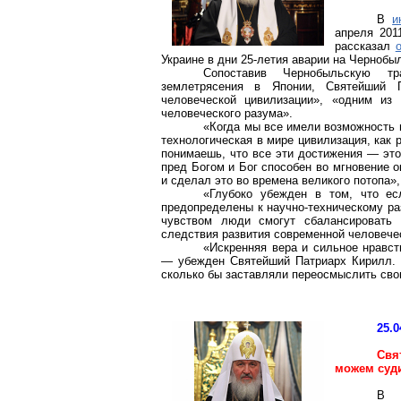
В
и
апреля 201
рассказал
Украине в дни 25-летия аварии на Чернобы
Сопоставив Чернобыльскую тр
землетрясения в Японии, Святейший 
человеческой цивилизации», «одним из 
человеческого разума».
«Когда мы все имели возможность 
технологическая в мире цивилизация, как
понимаешь, что все эти достижения — это
пред Богом и Бог способен во мгновение о
и сделал это во времена великого потопа»
«Глубоко убежден в том, что е
предопределены к научно-техническому ра
чувством люди смогут сбалансировать
следствия развития современной человече
«Искренняя вера и сильное нравст
— убежден Святейший Патриарх Кирилл. —
сколько бы заставляли переосмыслить сво
25.0
Свя
можем суд
В 