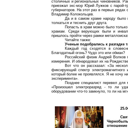
столичных и региональных чиновников. Ра
приезжал экс-мэр Юрий Лужков с парой-тр
губернаторов. На этот раз в первых рядах
Владимир Колокольцев.
Да и в самом храме народу было 
толкаться и теснить друг друга.
Попасть в храм можно было только
храмам. Среди верующих были и инвали
пришлось пройти через рамки металлоискат
Читайте также:
Ученые подобрались к разгадке т
Каждый год сходятся в словесн
Благодатный огонь? Чудо это или обман?
Российский физик Андрей Волков 
измерения. И обнародовал их на Рождеств
Вот что он рассказал: «За нескол
фиксирующий спектр электромагнитного 
который более не проявлялся. Я не хочу ни
эксперимента».
Позднее специалист перевел для 
«Произошел электроразряд - то ли уд
оборудовании что-то замкнуло, то ли на м
25.0
Св
Чернобыл
отношение 