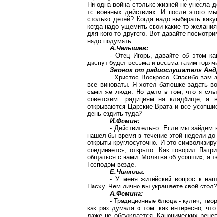
Ни одна война столько жизней не унесла д
то военных действиях. И после этого мы
столько детей? Когда надо выбирать как
когда надо ущемить свои какие-то желания, 
для кого-то другого. Вот давайте посмотри
надо подумать.
А.Челышев:
- Отец Игорь, давайте об этом ка
диспут будет весьма и весьма таким горяч
Звонок от радиослушателя Анд
- Христос Воскресе! Спасибо вам 
все виноваты. Я хотел батюшке задать воп
сами же люди. Но дело в том, что я слы
советским традициям на кладбище, а в
открываются Царские Врата и все усопшие
день ездить туда?
И.Фомин:
- Действительно. Если мы зайдем 
нашел бы время в течение этой недели до 
открыты круглосуточно. И это символизируе
соединяется, открыто. Как говорил Пат
общаться с нами. Молитва об усопших, а т
Господом везде.
Е.Чинкова:
- У меня житейский вопрос к на
Пасху. Чем лично вы украшаете свой стол?
А.Фомина:
- Традиционные блюда - кулич, тво
как раз думала о том, как интересно, что
даже не обсуждается. Канонических рецепт