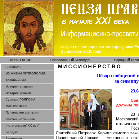
АННОТАЦИИ
Православный календарь
Народный кале
М И С С И О Н Е Р С Т В О
ГЛАВНАЯ
ИЗ ЖИЗНИ МИТРОПОЛИИ
Обзор сообщений 
Тронный Зал
за седмицу
История епархии
23.0
История храмов
Сурская ГОЛГОФА
Свя
должны по
МАРТИРОЛОГ
Пензенские святыни
23 
Московски
Святые источники
столичных 
Фотогалерея"ХХ век"
Пос
Беседка
Святейший Патриарх Кирилл отметил важн
Православной Церкви, ― «во-первых, пото
Зарисовки