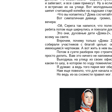
и забегают, и все сами принесут. Ну а есл
я встречаю их на улице. Вот молоденька
шипит считающей копейки на ладошке стар
-Что вы копаетесь? Дома сосчитайте
Вот симпатичная девица громко, 
вечера:
-Ой, Серега так напился, что поле
ребята потом еще ширнулись и поехали д
Это они, духовные дети «Дома-2»
всему на свете.
Впрочем, почему только «Дома- 
собирали участников с благой целью: 
имеющимся чертежам. А вот жить в нем вы
Потом в суете разборок про строит
просто делить. Вам это ничего не напомин
Выходишь на улицу из своих офисо
каком-то шоу, в котором по ходу поменялис
Я думаю: а ведь того парня мог об
Нам еще повезло, что для начала о
Но ведь из-за схожести правил мог