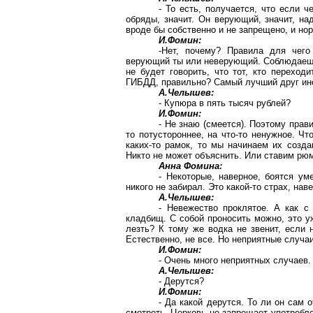
- То есть, получается, что если ч
обряды, значит. Он верующий, значит, на
вроде бы собственно и не запрещено, и но
И.Фомин:
-Нет, почему? Правила для чего
верующий ты или неверующий. Соблюдаешь
не будет говорить, что тот, кто переход
ГИБДД, правильно? Самый лучший друг ин
А.Челышев:
- Купюра в пять тысяч рублей?
И.Фомин:
- Не знаю (смеется). Поэтому прав
то потустороннее, на что-то ненужное. Чт
каких-то рамок, то мы начинаем их созда
Никто не может объяснить. Или ставим рю
Анна Фомина:
- Некоторые, наверное, боятся ум
никого не забирал. Это какой-то страх, нав
А.Челышев:
- Невежество проклятое. А как с
кладбищ. С собой проносить можно, это у
лезть? К тому же водка не звенит, если 
Естественно, не все. Но неприятные случа
И.Фомин:
- Очень много неприятных случаев.
А.Челышев:
- Дерутся?
И.Фомин:
- Да какой дерутся. То ли он сам 
смотреть. Церковь не запрещает употреблен