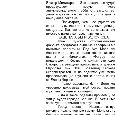
Виктор Милитарев. - Это пасхальное чудо
предвкушаем новую истер
антиклерикального лобби о лезущих во
дела мирские наглых попах, что для н
наилучшая реклама.
- Посмотрим, чем нас удивят св
отцы, - ухмыляются гламурные девиц
соседству. Как шопоголик со стажем, ск
вместе с ними уже через пару минут.
ЗАЦЕНИЛА БЫ И ВОЛОЧКОВА
Итак, Шуйская строчевышивал
фабрика предлагает льняные сарафаны в 
вышитые палантины. Под Ave Maria пл
барышни в вязаных шапочках с кисточк
шалях и балахонах. «Фигуру пр
подальше», - беззвучно кричат эти одея
Смотрю за реакцией вдохновителя дресс-
Одобряет ли? Отец Всеволод серьез
беспристрастен. А на подиуме уже мель
просвечивающие кружевные платья и нак
от Елены Черных.
- Такое заценила бы и Волочков
уверенно доказывает мой сосед, подтян
мужчина с хищным взглядом.
- Да в таком одеянии проблем у б
улице будет гораздо больше. В кусты бы
загребут, - горячится его спутница.
Город невест - Иваново выпус
роковую красно-черную гамму. Мелькают 
брюки и разрезы, но нет, не трогает, не гот