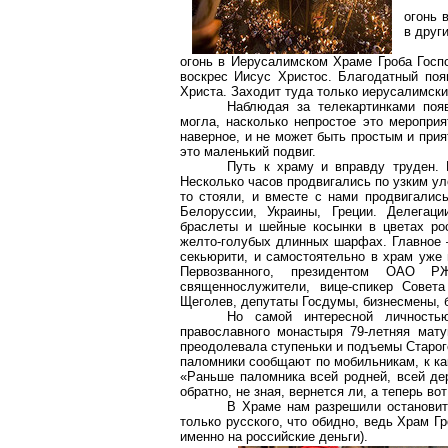
огонь 
в друг
огонь в Иерусалимском Храме Гроба Госпо
воскрес Иисус Христос. Благодатный поя
Христа. Заходит туда только иерусалимски
Наблюдая за телекартинками появ
могла, насколько непростое это мероприя
наверное, и не может быть простым и при
это маленький подвиг.
Путь к храму и вправду труден.
Несколько часов продвигались по узким уло
то стояли, и вместе с нами продвигалис
Белоруссии, Украины, Греции. Делега
браслеты и шейные косынки в цветах ро
желто-голубых длинных шарфах. Главное –
секьюрити, и самостоятельно в храм уже
Первозванного, президентом ОАО 
священнослужители, вице-спикер Совет
Щеголев, депутаты Госдумы, бизнесмены, 
Но самой интересной личностью
православного монастыря 79-летняя мату
преодолевала ступеньки и подъемы Старог
паломники сообщают по мобильникам, к ка
«Раньше паломника всей родней, всей де
обратно, не зная, вернется ли, а теперь во
В Храме нам разрешили остановить
только русского, что обидно, ведь Храм Г
именно на российские деньги).