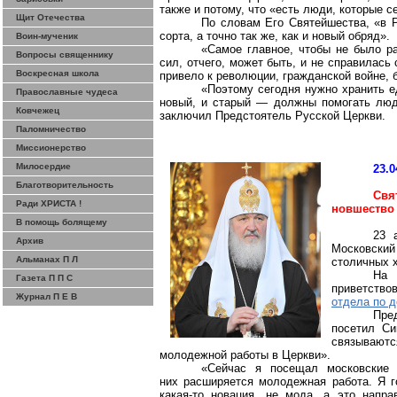
также и потому, что «есть люди, которые с
Щит Отечества
По словам Его Святейшества, «в Р
сорта, а точно так же, как и новый обряд».
Воин-мученик
«Самое главное, чтобы не было р
Вопросы священнику
сил, отчего, может быть, и не справилась
Воскресная школа
привело к революции, гражданской войне,
«Поэтому сегодня нужно хранить е
Православные чудеса
новый, и старый ― должны помогать люд
Ковчежец
заключил Предстоятель Русской Церкви.
Паломничество
Миссионерство
Милосердие
23.0
Благотворительность
Свя
Ради ХРИСТА !
новшество 
В помощь болящему
23 
Архив
Московски
Альманах П Л
столичных 
Н
Газета П П С
приветств
Журнал П Е В
отдела по 
Пре
посетил Си
связывают
молодежной работы в Церкви».
«Сейчас я посещал московские 
них расширяется молодежная работа. Я г
какая-то новация, не мода, а это напра