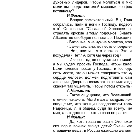
духовных лидеров, чтобы молиться о мир
молитвы представителей мировых конфес
истинному?
И.Фомин:
- Вопрос замечательный. Вы, Гоча
собрались, пали в ноги к Господу, подер
это". Он говорит: "Согласен". Хорошее п
стрелять оружие и тому подобное. Знаете
Абсолютно свободен полностью. Приходит 
- Батюшка, мне нужна молитва, что
- Замечательно, вот есть определе
- Нет, посты - это сложно. Это 
похудела? Нет? А хотя бы через год?
- И через год не получится от мое
а мы будем просить Господа, чтобы калор
Если человек просит у Господа, и Господ
есть место, где он может совершать это ч
сердце человек должен подготовить сам.
лишения. Дверь во взаимоотношениях люде
скажем так ущемить, чтобы потом открыть
А.Челышев:
- Такое ощущение, что Всевышний 
отличия никакого. Мы 8 марта поздравляе
ощущение, что женщин поздравляем тольк
Радоницы. И, в общем, судя по всему, че
мир, а вот дальше – хоть трава не расти.
И.Фомин:
- Да, хоть трава не расти. Это пох
сих пор в войнах гибнут дети? Очень ч
страшную вещь: в России ежегодно делаетс