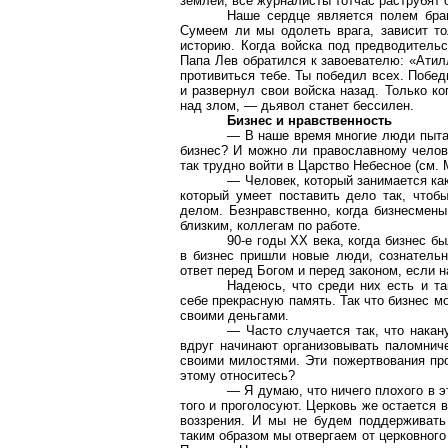
землей, все журналисты тотчас раструбят о
Наше сердце является полем бра
Сумеем ли мы одолеть врага, зависит то
историю. Когда войска под предводитель
Папа Лев обратился к завоевателю: «Атил
противиться тебе. Ты победил всех. Побе
и развернул свои войска назад. Только к
над злом, — дьявол станет бессилен.
Бизнес и нравственность
— В наше время многие люди пыта
бизнес? И можно ли православному челове
так трудно войти в Царство Небесное (см. 
— Человек, который занимается как
который умеет поставить дело так, чтоб
делом. Безнравственно, когда бизнесмен
близким, коллегам по работе.
90-е годы XX века, когда бизнес б
в бизнес пришли новые люди, сознатель
ответ перед Богом и перед законом, если н
Надеюсь, что среди них есть и та
себе прекрасную память. Так что бизнес м
своими деньгами.
— Часто случается так, что накан
вдруг начинают организовывать паломнич
своими милостями. Эти пожертвования про
этому относитесь?
— Я думаю, что ничего плохого в эт
того и проголосуют. Церковь же остается 
воззрения. И мы не будем поддерживать
таким образом мы отвергаем от церковного