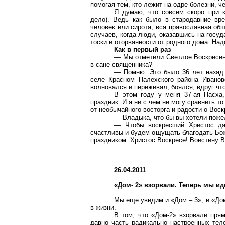
помогая тем, кто лежит на одре болезни, ч
Я думаю, что совсем скоро при 
дело). Ведь как было в стародавние вр
человек или сирота, вся православная об
случаев, когда люди, оказавшись на госуд
тоски и оторванности от родного дома. На
Как в первый раз
— Мы отметили Светлое Воскресени
в сане священника?
— Помню. Это было 36 лет назад
селе Красном Палехского района Иванов
волновался и переживал, боялся, вдруг что
В этом году у меня 37-ая Пасха
праздник. И я ни с чем не могу сравнить т
от необычайного восторга и радости о Вос
— Владыка, что бы вы хотели поже
— Чтобы воскресший Христос да
счастливы и будем ощущать благодать Бож
праздником. Христос Воскресе! Воистину В
26.04.2011
«Дом- 2» взорвали. Теперь мы ид
Мы еще увидим и «Дом – 3», и «Дом
в жизни.
В том, что «Дом-2» взорвали пря
давно часть радикально настроенных тел