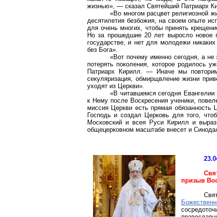
жизнью», ― сказал Святейший Патриарх К
«Во многом расцвет религиозной жи
десятилетия безбожия, на своем опыте исп
для очень многих, чтобы принять крещени
Но за прошедшие 20 лет выросло новое по
государстве, и нет для молодежи никаких
без Бога».
«Вот почему именно сегодня, а не
потерять поколения, которое родилось у
Патриарх Кирилл. ― Иначе мы повторим 
секуляризация, обмирщвление жизни прив
уходят из Церкви».
«В читавшемся сегодня Евангелии 
к Нему после Воскресения ученики, повелел
миссия Церкви есть прямая обязанность 
Господь и создал Церковь для того, что
Московский и всея Руси Кирилл и выраз
общецерковном масштабе внесет и Синода
23.0
Свя
призыв Вос
Свя
Божествен
сосредото
православн