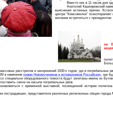
Вместо них в 11 часов дня з
Анатолий
Кашпировский
наме
выяснения истинных причин. Кстати
центре "Комсомолки" психотерапевт 
желании встретиться с президентом.
на
акци
поли
Боль
ассовых расстрелов и захоронений 1930-х годов, где в погребальных рв
.00 в каменном
храме Новомучеников и исповедников Российских
, где б
й со специально оборудованного помоста будут зачитаны имена из
Бутов
 поставить свечи на насыпи погребальных рвов.
ознакомиться с временной выставкой, посвященной истории полигон
ики пострадавших, представители различных религиозных общин города 