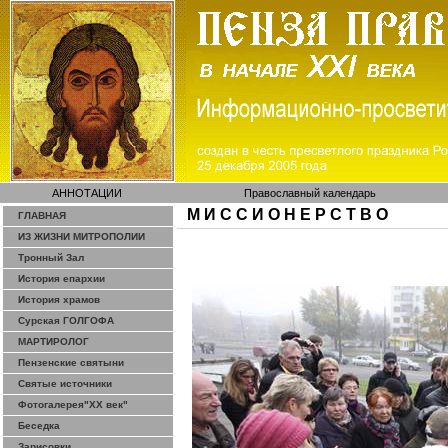
АННОТАЦИИ
Православный календарь
М И С С И О Н Е Р С Т В О
ГЛАВНАЯ
ИЗ ЖИЗНИ МИТРОПОЛИИ
Тронный Зал
История епархии
История храмов
Сурская ГОЛГОФА
МАРТИРОЛОГ
Пензенские святыни
Святые источники
Фотогалерея"ХХ век"
Беседка
Зарисовки