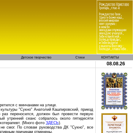
Детское творчество
Стихи
КОНТАКТЫ
08.08.26
р
етился с минчанами на улице.
 культуры "Сукно" Анатолий
Кашпировский
, приезд
о раз переносился, должен был провести первую
ый утренний сеанс собралось около пятидесяти
ихотерапевт. (Много фото
ЗДЕСЬ
).
 не смог. По словам руководства ДК "Сукно", все
ративным причинам отменены.