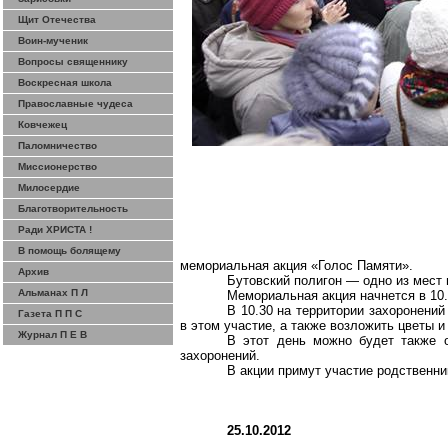
Щит Отечества
Воин-мученик
Вопросы священнику
Воскресная школа
Православные чудеса
Ковчежец
Паломничество
Миссионерство
Милосердие
Благотворительность
Ради ХРИСТА !
В помощь болящему
мемориальная акция «Голос Памяти».
Архив
Бутовский
полигон — одно из мест м
Альманах П Л
Мемориальная акция начнется в 10
В 10.30 на территории захоронени
Газета П П С
в этом участие, а также возложить цветы и
Журнал П Е В
В этот день можно будет также 
захоронений.
В акции примут участие родственн
25.10.2012