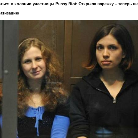
маться в колонии участницы
Pussy
Riot
: Открыла варежку – теперь ш
матизацию