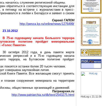
десь началось служение религиозной общины.
рен обратиться в соответствующие инстанции для
, в пятницу на встрече с журналистами в пресс-
признавался в любви к Беларуси и заявил о своем
Сергей ГАПОН
http://penza.kp.ru/online/news/1276499/
23.10.2012
В 75-ю годовщину начала Большого террора
Бутовском
полигоне пройдет мемориальная
я «Голос Памяти»
30 октября 2012 года, в день памяти жертв
тических репрессий и в 75-ю годовщину начала
шого террора, на
Бутовском
полигоне пройдет
ах покоятся останки более 20 тысяч человек.
удет совершена заупокойная лития.
ской
Книги Памяти. Все желающие смогут принять
а и планам сооружения мемориала на территории
Москвы, общественных организаций и движений.
Патриархия.ru
http://www.patriarchia.ru/db/text/2543275.html
HotLog с 21.11.06