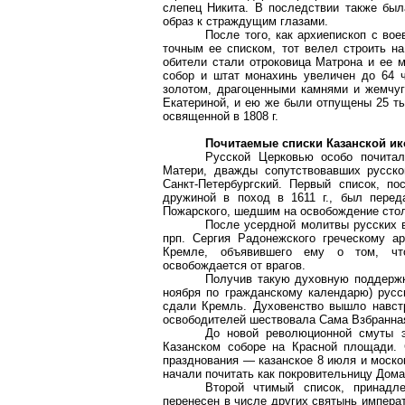
слепец Никита. В последствии также был
образ к страждущим глазами.
После того, как архиепископ с во
точным ее списком, тот велел строить н
обители стали отроковица Матрона и ее 
собор и штат монахинь увеличен до 64 
золотом, драгоценными камнями и жемчу
Екатериной, и ею же были отпущены 25 ты
освященной в
1808 г
.
Почитаемые списки Казанской и
Русской Церковью особо почитал
Матери, дважды сопутствовавших русско
Санкт-Петербургский. Первый список, по
дружиной в поход в
1611 г
., был перед
Пожарского, шедшим на освобождение стол
После усердной молитвы русских в
прп. Сергия Радонежского греческому а
Кремле, объявившего ему о том, чт
освобождается от врагов.
Получив такую духовную поддержку
ноября по гражданскому календарю) русск
сдали Кремль. Духовенство вышло навст
освободителей шествовала Сама Взбранная
До новой революционной смуты э
Казанском соборе на Красной площади
празднования — казанское 8 июля и моско
начали почитать как покровительницу Дом
Второй чтимый список, принадл
перенесен в числе других святынь импера