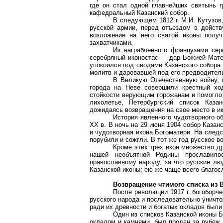
где он стал одной главнейших святынь 
кафедральный Казанский собор.
В следующем
1812 г
. М.И. Кутузо
русской армии, перед отъездом в дейст
возложение на него святой иконы полу
захватчиками.
Из награбленного французами сер
серебряный иконостас — дар Божией Матер
упокоился под сводами Казанского собора
молитв и даровавшей под его предводител
В Великую Отечественную войну, 
города на Неве совершили крестный ход
стойкости верующим горожанам и помогло
лихолетье, Петербургский список Каза
дожидаясь возвращения на свое место в ик
История явленного чудотворного о
XX в. В ночь на 29 июня 1904 собор Казан
и чудотворная икона Богоматери. На следс
порубили и сожгли. В тот же год русское в
Кроме этих трех икон множество д
нашей необъятной Родины прославил
православному народу, за что русские лю
Казанской иконы; ею же чаще всего благо
Возвращение чтимого списка из 
После революции
1917 г
. богоборч
русского народа и последовательно уничт
ради их древности и богатых окладов были
Один из списков Казанской иконы Б
окладом и камнями, был продан за рубеж,