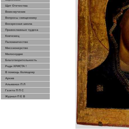
Щит Отечества
Воин-мученик
Вопросы священнику
Воскресная школа
Православные чудеса
Ковчежец
Паломничество
Миссионерство
Милосердие
Благотворительность
Ради ХРИСТА !
В помощь болящему
Архив
Альманах П Л
Газета П П С
Журнал П Е В