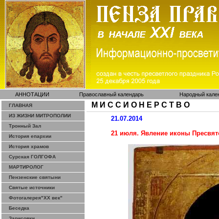
АННОТАЦИИ
Православный календарь
Народный кале
М И С С И О Н Е Р С Т В О
ГЛАВНАЯ
ИЗ ЖИЗНИ МИТРОПОЛИИ
21.07.2014
Тронный Зал
21 июля. Явление иконы Пресвят
История епархии
История храмов
Сурская ГОЛГОФА
МАРТИРОЛОГ
Пензенские святыни
Святые источники
Фотогалерея"ХХ век"
Беседка
Зарисовки