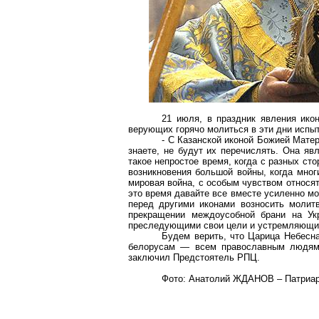
21 июля, в праздник явления ико
верующих горячо молиться в эти дни испы
- С Казанской иконой Божией Мате
знаете, не будут их перечислять. Она яв
такое непростое время, когда с разных сто
возникновения большой войны, когда мног
мировая война, с особым чувством относя
это время давайте все вместе усиленно мо
перед другими иконами возносить молитв
прекращении междоусобной брани на Укр
преследующими свои цели и устремляющими
Будем верить, что Царица Небесна
белорусам — всем православным людям, 
заключил Предстоятель РПЦ.
Фото: Анатолий ЖДАНОВ – Патриарх