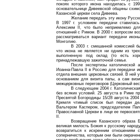
покоях которого икона находилась с
199
основательнице Дивеевской общины схимо
Казанской церкви села Дивеева.
Желание передать эту икону Русск
В
1997 г
. условием передачи ставилас
Алексием II, что было неприемлемо дл
отношений с Римом. В
2000 г
. вопросом во
рассматриваться вариант передачи икон
Монголию.
В
2003 г
. смешанной комиссией б
что икона не является ни одним из трех
выполненную под оклад (то есть хор
принадлежавшую зажиточной семье.
После экспертизы католической 
Иоанна-Павла II в Россию для передачи и
отдела внешних церковных связей. В ней у
основанием для визита папы, а сам виз
межцерковных переговоров (Церковный вест
В следующем
2004 г
. Католическа
без всяких условий. 25 августа в Риме п
Пресвятой Богородицы 15/28 августа
2004 
Кремля чтимый список был передан дел
Вальтером Каспером, председателем Папс
Православной Церкви в лице ее первосвят
II.
Возвращение Казанского образа Б
великая милость Божия к русскому народу
возвратиться к искренним отношениям 
соперничества, которым они были омрачен
месте пребывания этого образа он хранит