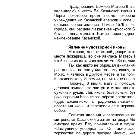
Празднование Божией Матери 8 июл
календарю) в честь Ее Казанской иконы
Через некоторое время после покорен
учреждения им Казанской епархии и успеш
сильное сопротивление. Пожар
1579 г
., 
города, они расценили как гнев «русского 
была явлена милость Божия через чудесн
наименование Казанской.
Явление чудотворной иконы
Матроне, девятилетней дочери стр
месте пожарища, во сне явилась Матерь 
чтобы они извлекли из земли Ее образ, ука
Так как никто не обращал внимания
раз девочка во сне увидела саму икону, о
Моих, Я явлюсь в другом месте, а ты поги
и архиепископу Иеремии, но никто не пове
Наконец, 8 июля, мать с помощни
девочка взялась за заступ и стала копат
суконный рукав. Лик иконы был ясный, бу
(иконография Казанского образа представл
чуде, архиепископ с градоначальниками
обретения иконы и перенесли ее в церков
собор.
События явления и перенесения о
митрополит Казанский и затем патриарх М
смутное время. Ему принадлежит и служба
«Заступнице усердная…». Он также зас
торжества: по дороге прозрел Иосиф, бы