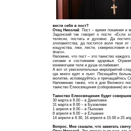
вести себя в пост?
Отец Николай
. Пост – время покаяния и 
Задонский так говорит о посте: «Если х
телесно, постись и духовно. Да постит
злопамятства; да постится воля твоя от 
кощунства, лжи, лести, сквернословия и 
благо».
Напомню, что пост – это таинство каждого
силами и состоянием здоровья. Ограни
изнемогшем теле и душа ослабевает.
А вот от увеселительных мероприятий след
где много едят и пьют. Посещайте боль
молитве, исповедуйтесь и причащайтесь С
Напоминаю также, что в дни Великого по
таинство Елеосвящения (соборование) во и
Таинство Елеосвящения будет совершен
30 марта в 8.00 – в Даниловке
31 марта в 8.00 – в Бузовлеве
1 апреля в 8.00 – в Пылкове
8 апреля в 8.00 – в Елшанке
14 апреля в 8.30, 16 апреля в 15.00 и 25 а
Вопрос. Мне сказали, что зажигать свеч
Отец Николай
. Это просто вымысел, так 