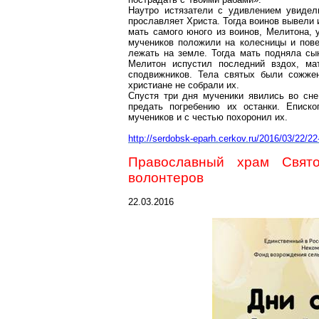
Наутро истязатели с удивлением увидел
прославляет Христа. Тогда воинов вывели 
мать самого юного из воинов, Мелитона, 
мучеников положили на колесницы и пов
лежать на земле. Тогда мать подняла сын
Мелитон испустил последний вздох, ма
сподвижников. Тела святых были сожжен
христиане не собрали их.
Спустя три дня мученики явились во сне
предать погребению их останки. Еписк
мучеников и с честью похоронил их.
http://serdobsk-eparh.cerkov.ru/2016/03/22/2
Православный храм Свят
волонтеров
22.03.2016