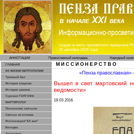
АННОТАЦИИ
Православный календарь
Народный кале
М И С С И О Н Е Р С Т В О
ГЛАВНАЯ
ИЗ ЖИЗНИ МИТРОПОЛИИ
«Пенза православная»
Тронный Зал
Вышел в свет мартовский 
История епархии
ведомости»
История храмов
Сурская ГОЛГОФА
19.03.2016
МАРТИРОЛОГ
Пензенские святыни
Святые источники
Фотогалерея"ХХ век"
Беседка
Зарисовки