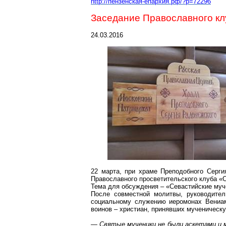
http://пензенская-епархия.рф/?p=72296
Заседание Православного кл
24.03.2016
22 марта, при храме Преподобного Серги
Православного просветительского клуба «
Тема для обсуждения – «Севастийские муч
После совместной молитвы, руководител
социальному служению иеромонах Вениам
воинов – христиан, принявших мученическу
— Святые мученики не были аскетами и 