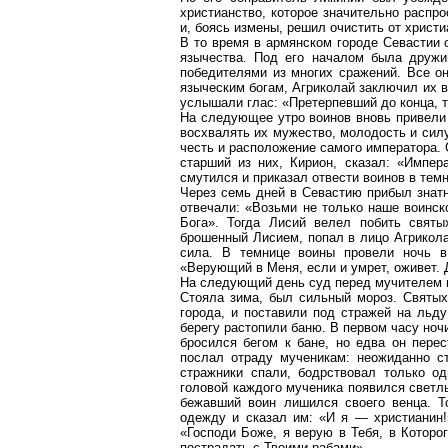
христианство, которое значительно распро
и, боясь измены, решил очистить от христи
В то время в армянском городе Севастии 
язычества. Под его началом была дружи
победителями из многих сражений. Все он
языческим богам, Агриколай заключил их 
услышали глас: «Претерпевший до конца, т
На следующее утро воинов вновь привели 
восхвалять их мужество, молодость и силу
честь и расположение самого императора. 
старший из них, Кирион, сказал: «Импер
смутился и приказал отвести воинов в темн
Через семь дней в Севастию прибыл знатн
отвечали: «Возьми не только наше воинск
Бога». Тогда Лисий велел побить святы
брошенный Лисием, попал в лицо Агрикола
сила. В темнице воины провели ночь 
«Верующий в Меня, если и умрет, оживет. 
На следующий день суд перед мучителем и
Стояла зима, был сильный мороз. Святых
города, и поставили под стражей на льд
берегу растопили баню. В первом часу ноч
бросился бегом к бане, но едва он перес
послал отраду мученикам: неожиданно ст
стражники спали, бодрствовал только од
головой каждого мученика появился светлы
бежавший воин лишился своего венца. Т
одежду и сказал им: «И я — христианин!
«Господи Боже, я верую в Тебя, в Которо
пострадать с Твоими рабами».