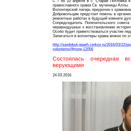
С 7 по 10 апреля в с. Старая Потловка К
православного храма Св. мученицы Аллы.
Волонтерский лагерь приурочен к храмово
Добровольцам предстоит помочь в организ
ремонтных работах в будущей комнате дух
Сопредседатель Попечительского совета
неравнодушных к восстановлению историче
Особо будет приветствоваться участие пед
Записаться в волонтеры храма можно по э
http://serdobsk-eparh.cerkov.ru/2016/03/22/pra
volonterov/#more-12056
Состоялась очередная в
верующими
24.03.2016