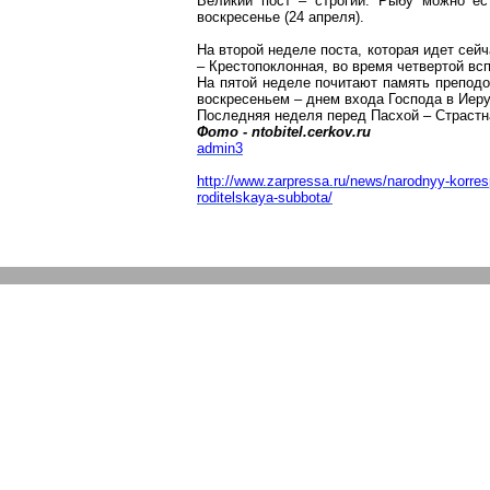
Великий пост – строгий. Рыбу можно ес
воскресенье (24 апреля).
На второй неделе поста, которая идет сей
– Крестопоклонная, во время четвертой вс
На пятой неделе почитают память препод
воскресеньем – днем входа Господа в Иер
Последняя неделя перед Пасхой – Страстн
Фото -
ntobitel
.
cerkov
.
ru
admin
3
http://www.zarpressa.ru/news/narodnyy-korre
roditelskaya-subbota/