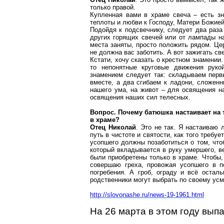
только правой.
Купленная вами в храме свеча – есть з
теплоты и любви к Господу, Матери Божией
Подойдя к подсвечнику, следует два раза
других горящих свечей или от лампады на
места заняты, просто положить рядом. Це
не должна вас заботить. А вот зажигать св
Кстати, хочу сказать о крестном знамении
то непонятные круговые движения рукой
знамением следует так: складываем первы
вместе, а два сгибаем к ладони, сложен
нашего ума, на живот – для освящения на
освящения наших сил телесных.
Вопрос. Почему батюшка настаивает на 
в храме?
Отец Николай
. Это не так. Я настаиваю
путь в чистоте и святости, как того требу
усопшего должны позаботиться о том, чтоб
который вкладывается в руку умершего, в
были приобретены только в храме. Чтобы, 
совершаю греха, провожая усопшего в п
погребения. А гроб, ограду и всё остал
родственники могут выбрать по своему ус
http://slovonashe.ru/news-19-1961.html
На 26 марта в этом году вып