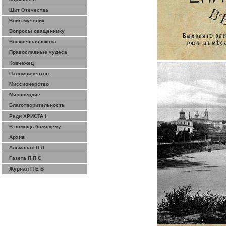
Щит Отечества
Воин-мученик
Вопросы священнику
Воскресная школа
Православные чудеса
Ковчежец
Паломничество
Миссионерство
Милосердие
Благотворительность
Ради ХРИСТА !
В помощь болящему
Архив
Альманах П Л
Газета П П С
Журнал П Е В