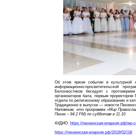
Об этом ярком событии в культурной 
информационно-просветительской прог
Белохвостиков
беседует с протоиереем
организаторов бала, первым проректором 
отдела по религиозному образованию и
кат
Традиционно в выпуске — новости Пензенск
Напомним, что программа «Мир Правосла
Пензе – 94.2 FM) по субботам в 11.10.
АУДИО:
https://пензенская-епархия.рф/wp-
https://пензенская-епархия.рф/2019/02/19/