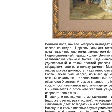
Великий пост, начало которого выпадает 
несколько недель Церковь начинает гот
покаянными песнопениями, изменением бо
Подготовительный период к дням Великого
евангельское чтение о
Закхее
. Еще ничего
удивительный и такой простой рассказ
сборщиком налогов в пользу римлян. Мож
открывала эта должность, и как относились
Роста
Закхей
был малого, но в его душе
важный начальник – словно маленький р
обратился Христос. А самое главное – с
урок – пост начинается не с кулинарных р
Он начинается с огромного желания увиде
исправить свою жизнь.
В наши
дни
постящиеся в меньшинстве – в
(надо же съесть, раз угощают), но горазд
смиренным дает благодать» мы вспомина
Накануне в храме впервые звучит умилител
Неделя о блудном сыне (в этом году 24