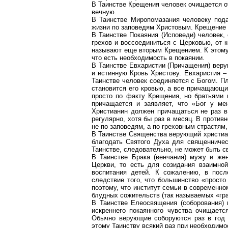
В Таинстве Крещения человек очищается от
вечную.
В Таинстве Миропомазания человеку пода
жизни по заповедям Христовым. Крещение 
В Таинстве Покаяния (Исповеди) человек,
грехов и воссоединиться с Церковью, от 
называют еще вторым Крещением. К этому 
что есть необходимость в покаянии.
В Таинстве Евхаристии (Причащения) веру
и истинную Кровь Христову. Евхаристия –
Таинстве человек соединяется с Богом. П
становится его кровью, а все причащающи
просто по факту Крещения, но братьями 
причащается и заявляет, что «Бог у ме
Христианин должен причащаться не раз в 
регулярно, хотя бы раз в месяц. В против
не по заповедям, а по греховным страстям,
В Таинстве Священства верующий христиан
благодать Святого Духа для священниче
Таинстве, следовательно, не может быть 
В Таинстве Брака (венчания) мужу и же
Церкви, то есть для созидания взаимной
воспитания детей. К сожалению, в посл
следствие того, что большинство «прост
поэтому, что институт семьи в современн
блудных сожительств (так называемых «гра
В Таинстве Елеосвящения (соборования) 
искреннего покаянного чувства очищается
Обычно верующие соборуются раз в год в
этому Таинству всякий раз при необходимо