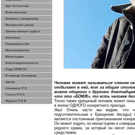
Щит Отечества
Воин-мученик
Вопросы священнику
Воскресная школа
Православные чудеса
Ковчежец
Паломничество
Миссионерство
Милосердие
Благотворительность
Ради ХРИСТА !
В помощь болящему
Архив
Человек может называться членом сем
отдыхает в ней, ест за общим столом
Альманах П Л
живом общении с другими домочадцами
Газета П П С
что это «БОМЖ», то есть человек бе
Точно также крещеный человек может назы
Журнал П Е В
в жизни ОДНОГО конкретного прихода.
Увы! Очень часто мы видим, что ч
подготовительные к Крещению беседы) 
является постоянным прихожанином конкре
Он может ездить по монастырям и совершат
родного храма, за который он несет лич
средствами.