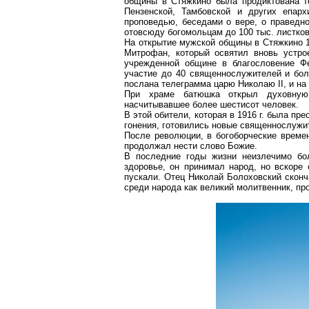
общины в
Стяжкино
была продиктована т
Пензенской, Тамбовской и других епарх
проповедью, беседами
o
вере,
o
праведно
отовсюду богомольцам до 100 тыс. листков
На открытие мужской общины в
Стяжкино
1
Митрофан
, который освятил вновь устр
учрежденной общине в благословение
Ф
участие до 40 священнослужителей и бол
послана телеграмма царю Николаю II, и на
При храме батюшка открыл духовну
насчитывавшее более шестисот человек.
B этой обители, которая в
1916 г
. была пре
гонения, готовились новые священнослужи
После революции, в богоборческие времен
продолжал нести слово Божие.
В последние годы жизни неизлечимо бол
здоровье, он принимал народ, но вскоре 
пускали. Отец Николай
Болоховский
сконч
среди народа как великий молитвенник, пр