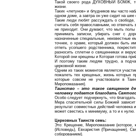
Такой своего рода ДУХОВНЫЙ БОМЖ, то 
жизни.
Таких «летунов» и блудников мы часто на
одном доме, а завтра он уже сидит на шее 
Такие люди любят рассуждать о свободе, 
считать себя православными, но отвечать з
не приходит. Они думают, что мыть полы 
принимать записки, убирать снег с дор
назначенные специальные, неизвестные е
точнее, о храме, который должен быть им
отпеть усопшего родственника,
покрестит
разносить сплетни о священниках и верую
К
оторой они крещены и Которая готова при
И поэтому таким людям трудно, а подча
церковной жизни.
Одним из таких моментов является участи
пожалеть тех крещеных, жизнь которых п
которые совсем не участвовали в Таин
Миропомазания).
Таинство – это такое священное д
человеку подается благодать Святого
Особо следует подчеркнуть, что благодать
Мера спасительной силы Божией зависит 
результат совместных действий человека 
может свестись к минимуму, а то и к нулю.
Церковных Таинств семь:
Это:
Крещение, Миропомазание (которое, 
(Исповедь), Евхаристия (Причащение), Св
соборованием).