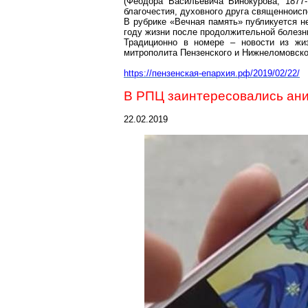
(Феодора Васильевича
Винокурова
, 1877
благочестия, духовного друга
священноисп
В рубрике «Вечная память» публикуется н
году жизни после продолжительной болезни
Традиционно в номере – новости из жиз
митрополита Пензенского и
Нижнеломовско
https://пензенская-епархия.рф/2019/02/22/
В РПЦ заинтересовались
ан
22.02.2019