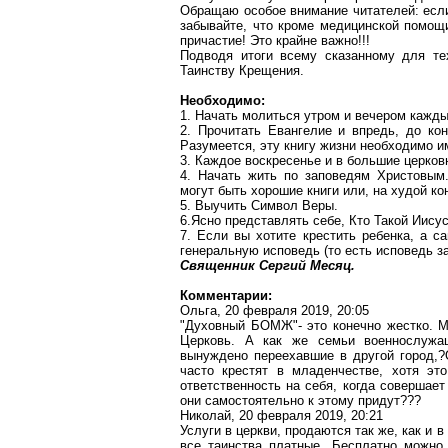
Обращаю особое внимание читателей: если
забывайте, что кроме медицинской помощи
причастие! Это крайне важно!!!
Подводя итоги всему сказанному для тех
Таинству Крещения.
Необходимо:
1. Начать молиться утром и вечером кажды
2. Прочитать Евангелие и впредь, до кон
Разумеется, эту книгу жизни необходимо и
3. Каждое воскресенье и в большие церко
4. Начать жить по заповедям Христовым.
могут быть хорошие книги или, на худой кон
5. Выучить Символ Веры.
6.Ясно представлять себе, Кто
Т
акой Иисус
7. Если вы хотите крестить ребенка, а с
генеральную исповедь (то есть исповедь за
Священник Сергий Месяц.
Комментарии:
Ольга, 20 февраля 2019, 20:05
"Духовный БОМЖ"- это конечно жестко. М
Церковь. А как же семьи военнослужа
вынуждено переехавшие в другой
город
,?
часто крестят в младенчестве, хотя э
ответственность на себя, когда совершае
они самостоятельно к этому придут???
Николай, 20 февраля 2019, 20:21
Услуги в церкви, продаются так же, как и 
все таинства платные..
.Б
есплатно можно