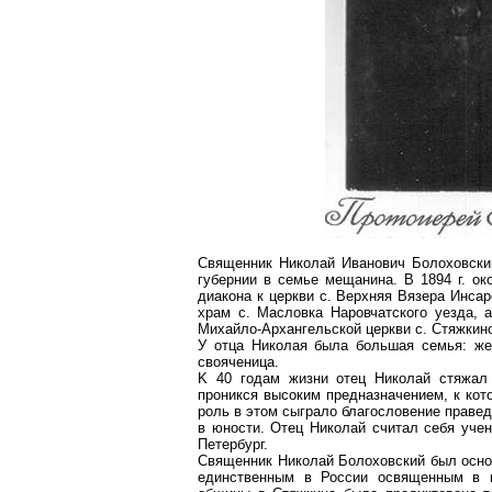
Священник Николай Иванович
Болоховски
губернии в семье мещанина. B
1894 г
. о
диакона к церкви
c
.
Верхняя
Вязера
Инсар
храм
c
.
Масловка
Наровчатского
уезда,
Михайло-Архангельской церкви
c
.
Стяжкин
У отца Николая была большая семья: же
свояченица.
K 40 годам жизни отец Николай стяжал
проникся высоким предназначением, к кот
роль в этом сыграло благословение правед
в юности. Отец Николай считал себя учен
Петербург.
Священник Николай
Болоховский
был осно
единственным в России освященным в 