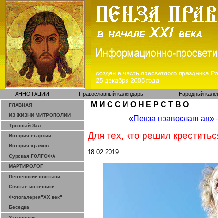
АННОТАЦИИ
Православный календарь
Народный кале
М И С С И О Н Е Р С Т В О
ГЛАВНАЯ
ИЗ ЖИЗНИ МИТРОПОЛИИ
«Пенза православная»
Тронный Зал
Для тех, кто решил креститьс
История епархии
История храмов
18.02.2019
Сурская ГОЛГОФА
МАРТИРОЛОГ
Пензенские святыни
Святые источники
Фотогалерея"ХХ век"
Беседка
Зарисовки