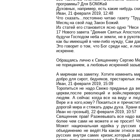
программы? Для
БОМЖей
Духовных, например, есть какие
нибудь
ски
Иван, 21 февраля 2019, 12:48
Что сказать..
.п
остоянно читаю газету "Тру
Месяц на свой лад Закон Божий.
Из статей его становится ясно одно "Неси 
17 Нового завета "Деяния Святых Апостол
будучи Господом неба и земли, не в
рукот
как бы имеющий в чем-либо нужду, Сам
да
Это говорит о том, что Бог среди нас, и л
искренне.
Обращаясь лично к Священнику Сергию Мес
не порицанием, а любовью искренней зазы
А мирянам на заметку. Хотите изменить ми
добро для сирот, бедняков, престарелых л
Иван, 21 февраля 2019, 15:09
Торопиться не
надо
.С
вежо
приданье да ве
церкви
,п
осле
революций и
войн,переворо
людям. А сейчас когда все на виду и люд
Вере и в
кого
,к
ому
? Покаяться и
пречисти
дорогой мира и стяжать дары духа. Храни 
Иван
но грозный), 22 февраля 2019, 10:57
Священник прав! Разжевывать все надо
в
более чем сами не
можете и не просит
! Ч
Может национальная идейка у русских
объединению не
ведёт
.Н
а
каком этносе в
русских внутри самих
кризис,который
разв
этому руку приложила
особо.Более
разде