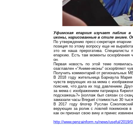
Уфимская епархия изучает паблик 
иконы, нарисованные в стиле
аниме
. 
По утверждению пресс-секретаря епархи
позиция по этому вопросу еще не выработа
это не наша прерогатива. Специалисты 
епархию. Есть там моменты оскорбления ч
он.
Первая новость по этой теме появилас
озаглавлен «"
Аниме-иконы
" оскорбляют чу
Получить комментарий от
региональных
МВД
В 2018 году жительница Барнаула Мари
чувств верующих из-за
мема
с изображени
пояснив, что дала их под давлением. Дру
за
мема
с изображением патриарха Кирилла
подскажешь?» (коллаж был связан со скан
замазали часы
Breguet
стоимостью 30 тыся
В 2017 году
блогер
Руслан Соколовский
верующих за ролик с ловлей
покемонов
в 
как он признал свою вину и принес извинен
http://www.penzainform.ru/news/useful/2019/0