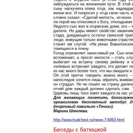
заблуждаться на жизненном пути. В этой
сыну наскучила опека отца, как надоеда
жизни все. И попросил у отца свою часть 
словно сказал: «Сделай милость, исчезни.
ли порой мы относимся к Богу, откладывая
Недолго сын жил в отцовском доме, его – б
далече. Но дары имеют свойство заканчив
стада, доедающего остатки свинской тра
люди, живущие только животными страстям
станет им слугой. «На реках Вавилонски
томящихся в плену.
Голод отрезвляет заносчивый ум. Сын опом
вспоминает, а просит милости – стать сл
выбегает на встречу своему ребенку и 
любовью встречает каждого, кто делает п
из нас много более того, что мы ожидали и
Об этой притче говорить можно много –
напоследок хочется лишь обратить внимани
он страдал. Но не пошёл на страну далеч
отчий дом каждый должен сделать сам. Т
Церковь лишь тихо зовет каждого из нас 
Для желающих посетить богослужен
организован бесплатный автобус 
(торговый павильон «Точка»).
Марина Шмелева.
http://www.trudchest.ru/news-7-6063.html
Беседы с батюшкой