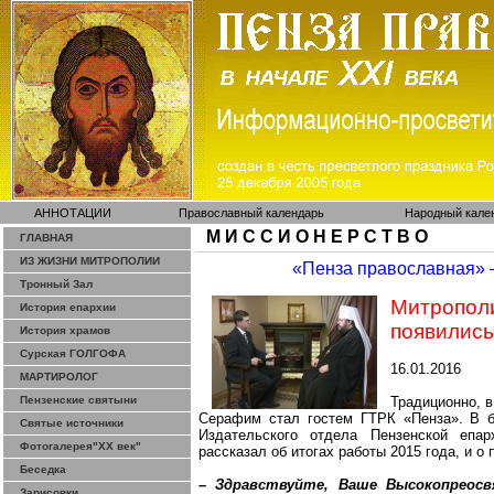
АННОТАЦИИ
Православный календарь
Народный кале
М И С С И О Н Е Р С Т В О
ГЛАВНАЯ
ИЗ ЖИЗНИ МИТРОПОЛИИ
«Пенза православная»
Тронный Зал
Митропо
История епархии
появились
История храмов
Сурская ГОЛГОФА
16.01.2016
МАРТИРОЛОГ
Пензенские святыни
Традиционно, 
Серафим стал гостем ГТРК «Пенза». В б
Святые источники
Издательского отдела Пензенской епа
Фотогалерея"ХХ век"
рассказал об итогах работы 2015 года, и о 
Беседка
– Здравствуйте, Ваше Высокопреосв
Зарисовки