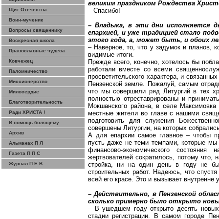
великим праздником Рождества Христ
Щит Отечества
– Спасибо!
Воин-мученик
– Владыка, в эти дни исполняется д
Вопросы священнику
епархией, и уже традицией стало под
этого года, а, может быть, и обоих л
Воскресная школа
– Наверное, то, что у задумок и планов, 
Православные чудеса
видимые итоги.
Ковчежец
Прежде всего, конечно, хотелось бы побла
работали вместе со всеми священнослуж
Паломничество
просветительского характера, и связанны
Миссионерство
Пензенской земле. Пожалуй, самым отрад
что мы совершили ряд Литургий в тех хр
Милосердие
полностью отреставрированы и принимат
Благотворительность
Мокшанского
района, в селе
Максимовка
Ради ХРИСТА !
местные жители во главе с нашими свяще
подготовить для служения Божественно
В помощь болящему
совершены Литургии, на которых собрались
Архив
А для епархии самое главное – чтобы п
пусть даже не теми темпами, которые мы 
Альманах П Л
финансово-экономического состояния
Газета П П С
жертвователей сократилось, потому что, 
Журнал П Е В
стройка, ни на один день в году не б
строительных работ. Надеюсь, что спуст
всей его красе. Это и вызывает внутренне
– Действительно, в Пензенской облас
сколько примерно было открыто новы
– В ушедшем году открыто десять новых 
стадии регистрации. В самом городе Пе