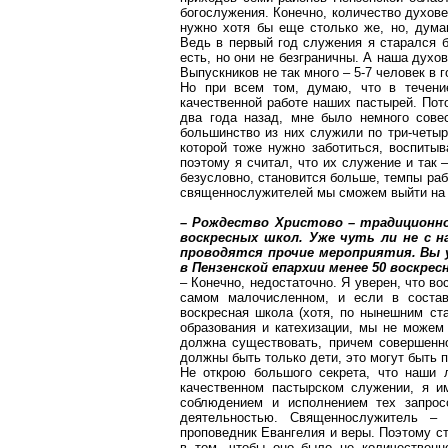
богослужения. Конечно, количество духове
нужно хотя бы еще столько же, но, дума
Ведь в первый год служения я старался 
есть, но они не безграничны. А наша духо
Выпускников не так много – 5-7 человек в г
Но при всем том, думаю, что в течен
качественной работе наших пастырей. Пот
два года назад, мне было немного совес
большинство из них служили по три-четыр
которой тоже нужно заботиться, воспитыв
поэтому я считал, что их служение и так 
безусловно, становится больше, темпы раб
священнослужителей мы сможем выйти на к
– Рождество Христово – традиционно
воскресных школ. Уже чуть ли не с н
проводятся прочие мероприятия. Вы 
в Пензенской епархии менее 50 воскре
– Конечно, недостаточно. Я уверен, что 
самом малочисленном, и если в состав
воскресная школа (хотя, по нынешним ст
образования и катехизации, мы не можем
должна существовать, причем совершенно
должны быть только дети, это могут быть 
Не открою большого секрета, что наши 
качественном пастырском служении, я и
соблюдением и исполнением тех запросо
деятельностью. Священнослужитель – 
проповедник Евангелия и веры. Поэтому с
в том, чтобы оно было не количественн