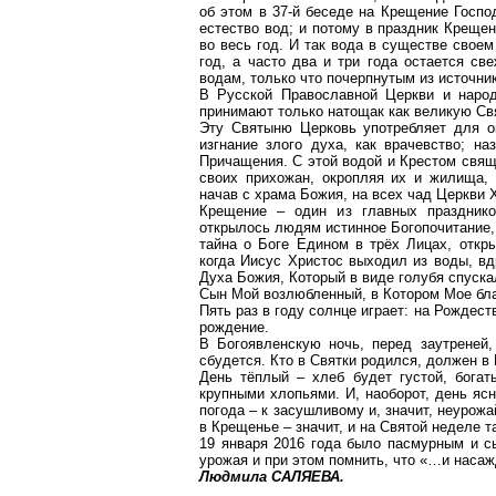
об этом в 37-й беседе на Крещение Госпо
естество вод; и потому в праздник Крещен
во весь год. И так вода в существе свое
год, а часто два и три года остается с
водам, только что почерпнутым из источни
В Русской Православной Церкви и народ
принимают только натощак как великую Св
Эту Святыню Церковь употребляет для о
изгнание злого духа, как
врачевство
; на
Причащения. С этой водой и Крестом свя
своих прихожан, окропляя их и жилища, 
начав с храма Божия, на всех чад Церкви 
Крещение – один из главных праздник
открылось людям истинное
Богопочитание
тайна о Боге Едином в трёх Лицах, откр
когда Иисус Христос выходил из воды, вд
Духа Божия, Который в виде голубя спуска
Сын Мой возлюбленный, в
К
отором Мое бл
Пять раз в году солнце играет: на Рождес
рождение.
В Богоявленскую ночь, перед заутреней
сбудется. Кто в Святки родился, должен в
День тёплый – хлеб будет густой, богат
крупными хлопьями. И, наоборот, день яс
погода – к засушливому и, значит, неурож
в Крещенье – значит, и на Святой неделе т
19 января 2016 года было пасмурным и сы
урожая и при этом помнить, что «…и наса
Людмила САЛЯЕВА.