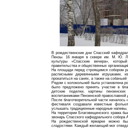
В рождественские дни Спасский кафедрал
Пензы. 16 января в сквере им. М. Ю. Л
культуры «Спасские вечера», которы
правительства и общественных организаций
На площади перед строящимся собором ра
расписными деревянными игрушками, 
прокатиться на санях, а также на собачьей
Рядом с колокольней была установлена р
было предложено принять участие в бла
детские поделки, картины пензенских
воспитанниками Пензенской православной 
После благотворительной части началось 
фестиваля создавали известные фольк
услышать традиционные народные напевы, н
На территории Благовещенского храма был
звонарь Спасского кафедрального собора
На рождественской ярмарке можно был
сладостями. Каждый желающий мог отведат