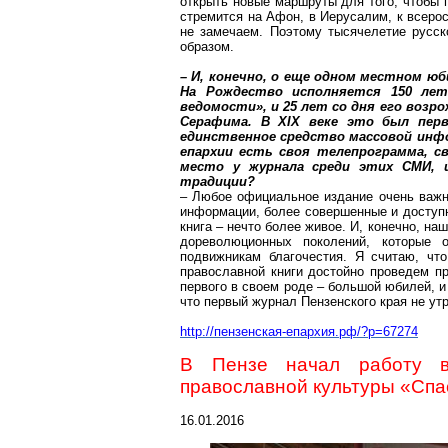
открыть новые маршруты для того, чтобы 
стремится на Афон, в Иерусалим, к всерос
не замечаем. Поэтому тысячелетие русск
образом.
– И, конечно, о еще одном местном юб
На Рождество исполняется 150 лет
ведомости», и 25 лет со дня его возр
Серафима. В XIX веке это был перв
единственное средство массовой инфор
епархии есть своя телепрограмма, св
место у журнала среди этих СМИ, 
традиции?
– Любое официальное издание очень важно
информации, более совершенные и доступн
книга – нечто более живое. И, конечно, 
дореволюционных поколений, которые
подвижникам благочестия.
Я считаю, чт
православной книги достойно проведем пр
первого в своем роде – большой юбилей, и
что первый журнал Пензенского края не утр
http://пензенская-епархия.рф/?p=67274
В Пензе начал работу в
православной культуры «Спа
16.01.2016