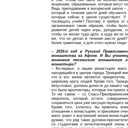
искренние, образованные, которые могут по
Ведь преподавание в воскресной школе – 
который в течение
шести дней обучается
которые сейчас в школе существуют. У 
посвящать учебе? Поэтому я требую от 
организовано таким образом, чтобы был
развития детей через игры, рукоделие, с
чтобы он желал туда идти, а куда же он по
же, что он делал в течение шести дней
более грамотные, и для этого нужны люди 
– 2016-й год в Русской Православ
монашества на Афоне. И Вы упомяну
внимание пензенским монашеским
монастыри?
– Во-первых, о наших монастырях мало 
находящийся в центре города Троицкий же
что в его жизни является приоритетом,
широкому кругу людей. Кроме того, Троицк
безусловно, должны донести до нашего нар
кто были архитекторы, которые построили 
То же самое – со
Спасо-Преображенски
некрополь, который, кстати, совершен
сохраняться цеха уже несуществующего за
Кроме того, хотелось бы привлечь вни
отношение к монастырям, и прихожане очен
мало знают о внутренней жизни монастыря,
думаю, что ряд таких духовно-просветите
со студентами и интеллигенцией очень 