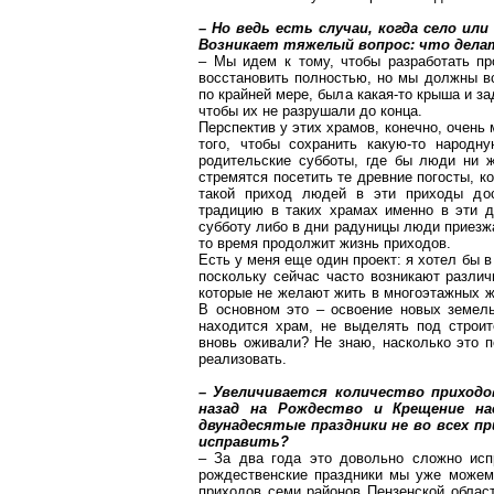
– Но ведь есть случаи, когда село и
Возникает тяжелый вопрос: что делат
– Мы идем к тому, чтобы разработать п
восстановить полностью, но мы должны вс
по крайней мере, была какая-то крыша и з
чтобы их не разрушали до конца.
Перспектив у этих храмов, конечно, очень 
того, чтобы сохранить какую-то народн
родительские субботы, где бы люди ни ж
стремятся посетить те древние погосты, 
такой приход людей в эти приходы дос
традицию в таких храмах именно в эти д
субботу либо в дни радуницы люди приезжаю
то время продолжит жизнь приходов.
Есть у меня еще один проект: я хотел бы 
поскольку сейчас часто возникают разли
которые не желают жить в многоэтажных ж
В основном это – освоение новых земель
находится храм, не выделять под строит
вновь оживали? Не знаю, насколько это п
реализовать.
– Увеличивается количество приходо
назад на Рождество и Крещение на
двунадесятые праздники не во всех п
исправить?
– За два года это довольно сложно испр
рождественские праздники мы уже можем 
приходов семи районов Пензенской област