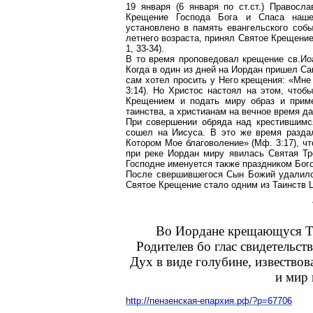
19 января (6 января по ст.ст.) Правос
Крещение Господа Бога и Спаса нашег
установлено в память евангельского собы
летнего возраста, принял Святое Крещение
1, 33-34).
В то время проповедовал крещение св
.И
о
Когда в один из дней на Иордан пришел
С
а
сам хотел просить у Него крещения: «Мне 
3:14). Но Христос настоял на
этом
, чтоб
Крещением и подать миру образ и приме
таинства, а христианам на вечное время д
При совершении обряда над крестившим
сошел на Иисуса. В это же время разда
К
отором Мое благоволение» (
Мф
. 3:17), 
при реке Иордан миру явилась Святая Тр
Господне именуется также праздником Бог
После свершившегося Сын Божий удалилс
Святое Крещение стало одним из Таинств 
Во
Иордане
крещающуся
Т
Родителев
бо глас
свидетельст
Дух в виде
голубине
,
извествов
и мир
http://пензенская-епархия.рф/?p=67706