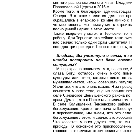
святого равноапостольного князя Владими
Православной Церкви в 2015-м.
Кроме того, я благодарен администрации
Севера. Это тоже является для нас про
обращались в епархию и ко мне лично с т
четыре месяца мы приступим к строите
полноценной церкви в этом месте.
Также выделен участок в Терновке, точн
району. Для Терновки это сейчас тоже оче
нас сейчас только один храм Святителя Н
еще два-три прихода в Терновке открыть, к
– Владыка, Вы упомянули о селах, в 
чтобы построить или даже восста
ситуациях?
– Мы прекрасно понимаем, что, наверное, 
слава Богу, осталось
очень много
помещ
культуры или школ, которые никак не з
муниципалитетов, чтобы совершать регуля
Я считаю, что это очень важно.
Я за проше
осмотрел многие села, оценил возможнос
селе
Синодское
Шемышейского
района по 
храм. Думаю, что к Пасхе мы осилим там н
В селе
Колышлейка
Пензенского района 
богослужения. Кроме того, начаты богослу
и перспективное, мы знаем, что это сел
богослужение летом, и сейчас это хороший
Что касается многих других сел, то мы
приходы. В основном это приспособленн
главное – это служит
окормлению
десятков