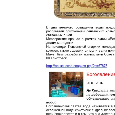
В дни великого освящения воды предс
рассказали прихожанам пензенских храмо
связанных с ней.
Мероприятие прошло в рамках акции «Ест
делам молодежи.
На приходах Пензенской епархии молоды
которых также содержится молитва на при
Макет был разработан активистами Союз
000 листовок.
http://пензенская-епархия.рф/?p=67875
Богоявлени
20.01.2016
На Крещенье вся
на
водосвятно
обязательно н
водой
Богоявленская святая вода называется в
освящённой воде христиане с древних вре
всех проявляется и в том, что она длител