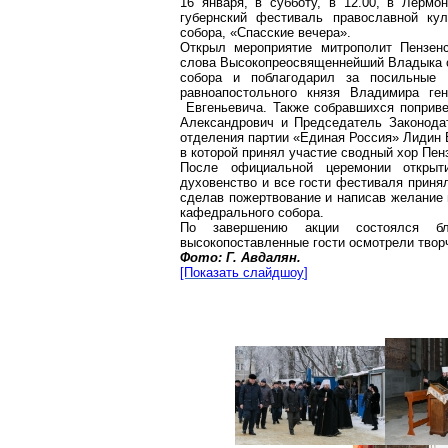
16 января, в субботу, в 12.00, в
Лермон
губернский фестиваль православной ку
собора, «Спасские вечера».
Открыл мероприятие митрополит Пензе
слова Высокопреосвященнейший Владыка от
собора и поблагодарил за посильные 
равноапостольного князя Владимира ген
Евгеньевича. Также собравшихся поприве
Александрович и Председатель Законодат
отделения партии «Единая Россия» Лидин 
в которой принял участие сводный хор Пе
После официальной церемонии открыти
духовенство и все гости фестиваля приня
сделав пожертвование и написав желание 
кафедрального собора.
По завершению акции состоялся бл
высокопоставленные гости осмотрели твор
Фото: Г.
Авдалян
.
[Показать
слайдшоу
]