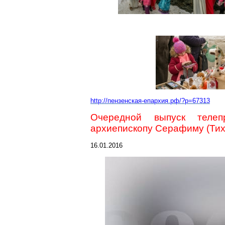
http://пензенская-епархия.рф/?p=67313
Очередной выпуск теле
архиепископу Серафиму (Тих
16.01.2016