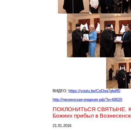
ВИДЕО:
https://youtu.be/CoOnq7glwR0
http://пензенская-епархия.рф/?p=68020
ПОКЛОНИТЬСЯ СВЯТЫНЕ. Ков
Божиих прибыл в Вознесенск
21.01.2016