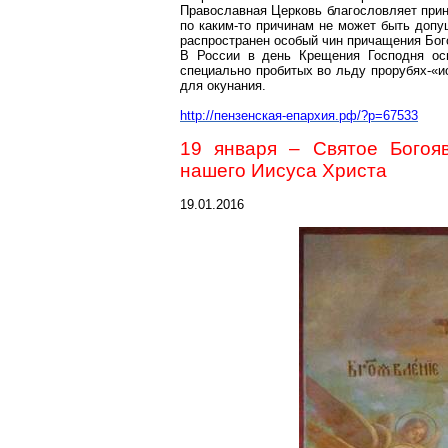
Православная Церковь благословляет при
по каким-то причинам не может быть допу
распространен особый чин причащения Бог
В России в день Крещения Господня ос
специально пробитых во льду прорубях-«и
для окунания.
http://пензенская-епархия.рф/?p=67533
19 января – Святое Богоя
нашего Иисуса Христа
19.01.2016