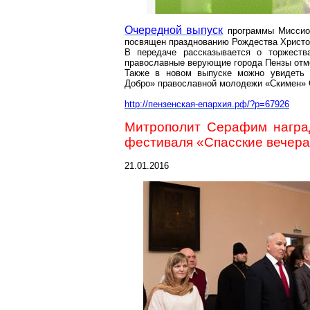
Очередной выпуск
программы Миссион
посвящен празднованию Рождества Христо
В передаче рассказывается о торжеств
православные верующие города Пензы отме
Также в новом выпуске можно увидеть р
Добро» православной молодежи «
Скимен
»
http://пензенская-епархия.рф/?p=67926
Митрополит Серафим наград
фестиваля «Спасские вечер
21.01.2016