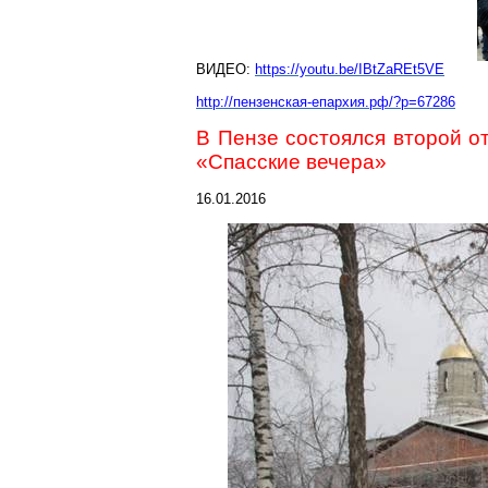
ВИДЕО:
https://youtu.be/IBtZaREt5VE
http://пензенская-епархия.рф/?p=67286
В Пензе состоялся второй о
«Спасские вечера»
16.01.2016