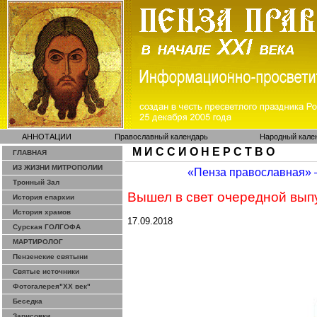
АННОТАЦИИ
Православный календарь
Народный кале
М И С С И О Н Е Р С Т В О
ГЛАВНАЯ
ИЗ ЖИЗНИ МИТРОПОЛИИ
«Пенза православная»
Тронный Зал
Вышел в свет очередной вы
История епархии
История храмов
17.09.2018
Сурская ГОЛГОФА
МАРТИРОЛОГ
Пензенские святыни
Святые источники
Фотогалерея"ХХ век"
Беседка
Зарисовки