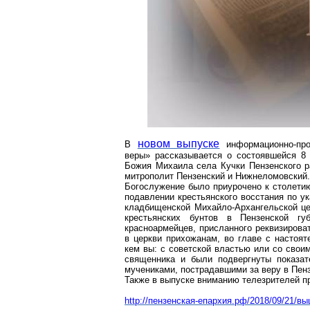
новом выпуске
В
информационно-про
веры» рассказывается о состоявшейся 8 
Божия
Михаила села Кучки Пензенского р
митрополит Пензенский и
Нижнеломовский
.
Богослужение было приурочено к столетию
подавлении крестьянского восстания по у
кладбищенской Михайло-Архангельской це
крестьянских бунтов в Пензенской гу
красноармейцев, присланного реквизирова
в церкви прихожанам, во главе с насто
кем вы: с советской властью или со свои
священника и были подвергнуты показа
мучениками, пострадавшими за веру в Пенз
Также в выпуске вниманию телезрителей пр
http://пензенская-епархия.рф/2018/09/21/