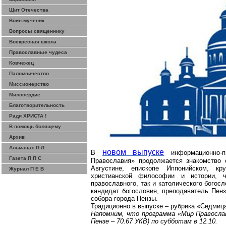
Щит Отечества
Воин-мученик
Вопросы священнику
Воскресная школа
Православные чудеса
Ковчежец
Паломничество
Миссионерство
Милосердие
Благотворительность
Ради ХРИСТА !
В помощь болящему
Архив
Альманах П Л
новом выпуске
В
информационно-
Газета П П С
Православия» продолжается знакомство 
Августине, епископе
Иппонийском
, кр
Журнал П Е В
христианской философии и истории, 
православного, так и католического бого
кандидат богословия, преподаватель Пенз
собора города Пензы.
Традиционно в выпуске – рубрика «Седмица
Напомним, что программа «Мир Правосла
Пензе – 70.67 УКВ) по субботам в 12.10.