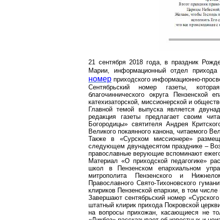
21 сентября 2018 года, в праздник Рож
Марии, информационный отдел прихода
номер
приходского информационно-просв
Сентябрьский номер газеты, котор
благочиннического
округа Пензенской еп
катехизаторской
, миссионерской и обществ
Главной темой выпуска является двунад
редакция газеты предлагает своим чит
Богородицы» святителя Андрея Критског
Великого покаянного канона, читаемого Ве
Также в «Сурском миссионере» размещ
следующем двунадесятом празднике – Воз
православные верующие вспоминают ежего
Материал «О приходской педагогике» ра
школ в Пензенском епархиальном упра
митрополита Пензенского и Нижнелом
Православного
Свято-Тихоновского
гуманит
клириков Пензенской епархии, в том числе
Завершают сентябрьский номер «Сурского 
штатный клирик прихода Покровской церкв
на вопросы прихожан, касающиеся не тол
«Ликбез» рассказывает об известных и неи