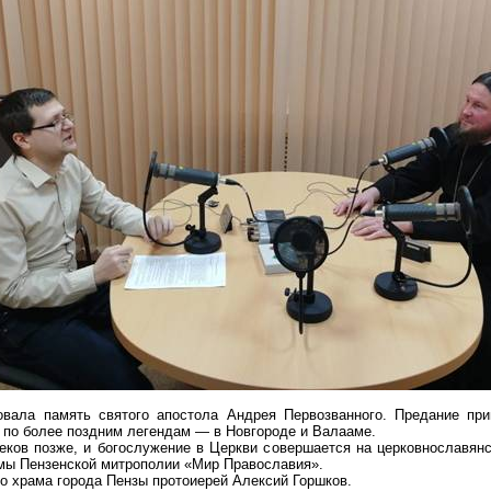
овала память святого апостола Андрея Первозванного. Предание пр
, по более поздним легендам — в Новгороде и Валааме.
ков позже, и богослужение в Церкви совершается на церковнославянс
мы Пензенской митрополии «Мир Православия».
о храма города Пензы протоиерей Алексий Горшков.