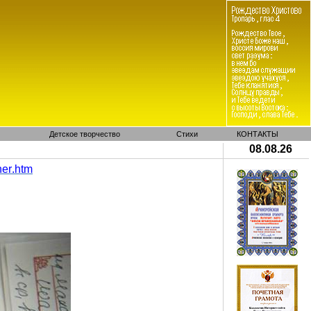
Детское творчество
Стихи
КОНТАКТЫ
08.08.26
ner
.
htm