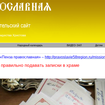
Народный календарь
ВИДЕО-ЗАЛ
Детям
«Пенза православная» –
http://pravoslavie58region.ru/
missio
 правильно подавать записки в храме