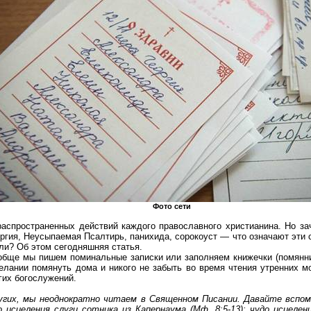
Фото сети
распространенных действий каждого православного христианина. Но за
ургия,
Неусыпаемая
Псалтирь, панихида, сорокоуст — что означают эти 
али? Об этом сегодняшняя статья.
ообще мы пишем поминальные записки или заполняем книжечки (
помянн
елании помянуть дома и никого не забыть во время чтения утренних 
гих богослужений.
гих, мы неоднократно читаем в Священном Писании. Давайте вспомн
до исцеления слуги сотника из
Капернаума
(
Мф
. 8:5-13); чудо исцеле