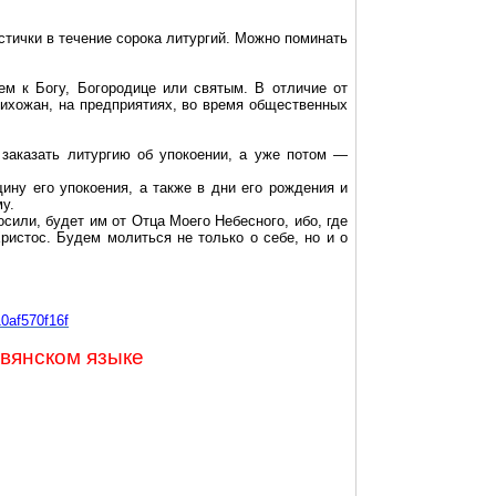
стички в течение сорока литургий. Можно поминать
ем к Богу, Богородице или святым. В отличие от
рихожан, на предприятиях, во время общественных
заказать литургию об упокоении, а уже потом —
ину его упокоения, а также в дни его рождения и
у.
осили, будет им от Отца Моего Небесного, ибо, где
Христос. Будем молиться не только о себе, но и о
10af570f16f
вянском языке