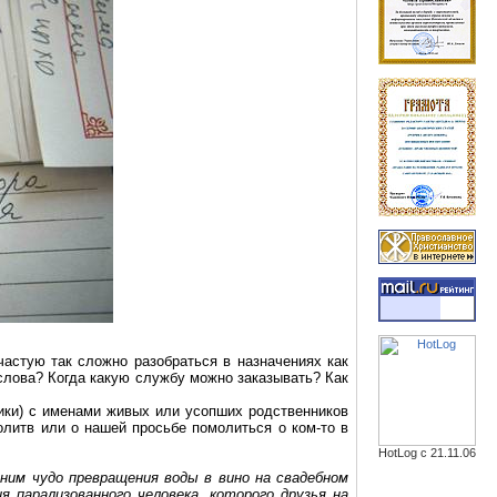
частую так сложно разобраться в назначениях как
слова? Когда какую службу можно заказывать? Как
ики
) с именами живых или усопших родственников
молитв или о нашей просьбе
помолиться
о ком-то в
HotLog с 21.11.06
им чудо превращения воды в вино на свадебном
ния парализованного человека, которого друзья на