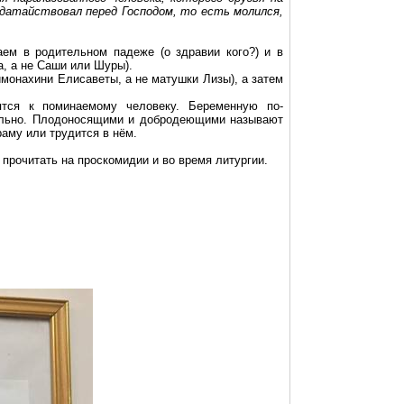
ходатайствовал перед Господом, то есть молился,
ем в родительном падеже (о здравии кого?) и в
а, а не Саши или Шуры).
химонахини
Елисаветы
, а не матушки Лизы), а затем
ятся к поминаемому человеку. Беременную по-
вильно. Плодоносящими и
добродеющими
называют
раму или трудится в нём.
прочитать на проскомидии и во время литургии.