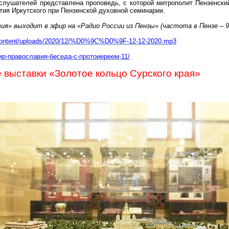
лушателей представлена проповедь, с которой митрополит Пензенск
тия Иркутского при Пензенской духовной семинарии.
я» выходит в эфир на «Радио России из Пензы» (частота в Пензе – 94
-content/uploads/2020/12/%D0%9C%D0%9F-12-12-2020.mp3
мир-православия-беседа-с-протоиереем-11/
 выставки «Золотое кольцо Сурского края»