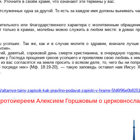
. Уточните в своём храме, что означают эти термины у вас.
отслуженных одна за другой. То есть за каждое имя должны вынимать ча
ительного или благодарственного характера с молитвенным обращени
ют только в храмах, молебны можно служить в любом месте: в домах п
 усопших. Так же, как и в случае молитв о здравии, вначале лучше 
ития».
тий, девятый, сороковой день смерти христианина; в очередную годовщ
им у Господа прощения грехов усопшего и проявляем свою любовь к нем
из вас согласятся на земле просить о всяком деле, то, чего бы ни попр
 посреди них» (
Мф
. 18:19-20), — такую заповедь оставил нам Иисус 
.
i/altarnye-tainy-zapisok-kak-pravilno-podavat-zapiski-v-hrame-5fd6f96e0b825
протоиереем Алексием Горшковым о церковносла