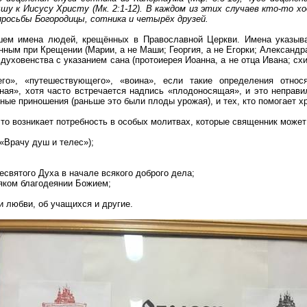
ышу к Иисусу Христу (
Мк
. 2:1-12). В каждом из этих случаев кто-то 
просьбы Богородицы, сотника и четырёх друзей.
шем имена людей, крещённых в Православной Церкви. Имена указыва
нным при Крещении (Марии, а не Маши; Георгия, а не Егорки; Александр
духовенства с указанием сана (протоиерея Иоанна, а не отца Ивана; с
о», «путешествующего», «воина», если такие определения относ
ная», хотя часто встречается надпись «плодоносящая», и это непра
чные приношения (раньше это были плоды урожая), и тех, кто помогает х
то возникает потребность в особых молитвах, которые священник может 
 «Врачу душ и
телес
»);
святого Духа в начале всякого доброго дела;
сяком благодеянии Божием;
 любви, об учащихся и другие.