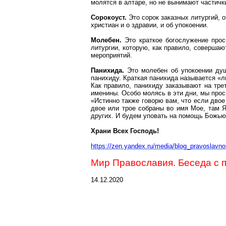
молятся в алтаре, но не вынимают частички
Сорокоуст.
Это сорок заказных литургий, 
христиан и о здравии, и об упокоении.
Молебен.
Это краткое богослужение прос
литургии, которую, как правило, соверша
мероприятий.
Панихида.
Это молебен об упокоении душ
панихиду. Краткая панихида называется «л
Как правило, панихиду заказывают на тре
именины. Особо молясь в эти дни, мы прос
«Истинно также говорю вам, что если двое 
двое или трое собраны во имя Мое, там Я
других. И будем уповать на помощь Божью
Храни
В
сех Господь!
https://zen.yandex.ru/media/blog_pravoslavno
Мир Православия. Беседа с 
14.12.2020