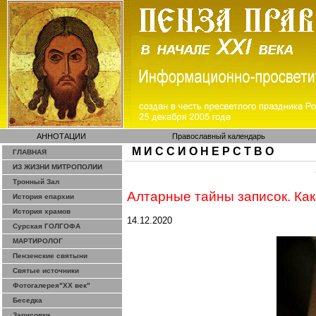
АННОТАЦИИ
Православный календарь
М И С С И О Н Е Р С Т В О
ГЛАВНАЯ
ИЗ ЖИЗНИ МИТРОПОЛИИ
Тронный Зал
Алтарные тайны записок. Как
История епархии
История храмов
14.12.2020
Сурская ГОЛГОФА
МАРТИРОЛОГ
Пензенские святыни
Святые источники
Фотогалерея"ХХ век"
Беседка
Зарисовки