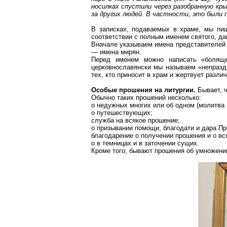
носилках спустили через разобранную кр
за других людей. В частности, это были 
В записках, подаваемых в храме, мы пи
соответствии с полным именем святого, да
Вначале указываем имена представителей 
— имена мирян.
Перед именем можно написать «болящег
церковнославянски мы называем «непразд
тех, кто приносит в храм и жертвует разли
Особые прошения на литургии.
Бывает, ч
Обычно таких прошений несколько:
о недужных многих или об одном (молитва
о путешествующих;
служба на всякое прошение;
о
призывании
помощи, благодати и дара Пре
благодарение о получении прошения и о в
о
в темницах и в заточении сущих.
Кроме того, бывают прошения об умножении