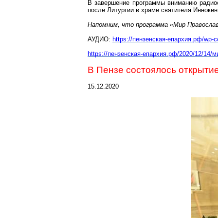
В завершение программы вниманию радиос
после Литургии в храме святителя Иннокен
Напомним, что программа «Мир Православи
АУДИО:
https://пензенская-епархия.рф/wp
https://пензенская-епархия.рф/2020/12/14/
В Пензе состоялось открытие
15.12.2020