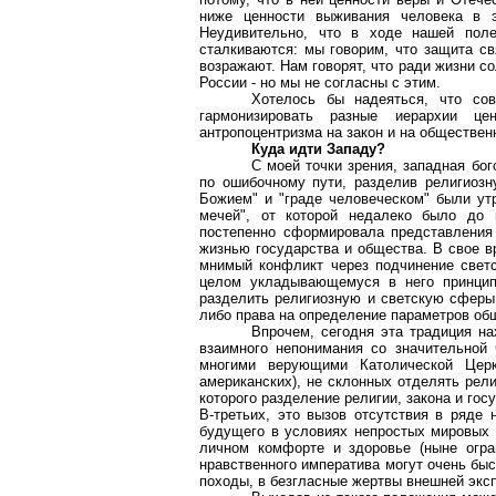
ниже ценности выживания человека в э
Неудивительно, что в ходе нашей по
сталкиваются: мы говорим, что защита св
возражают. Нам говорят, что ради жизни с
России - но мы не согласны с этим.
Хотелось бы надеяться, что с
гармонизировать разные иерархии це
антропоцентризма на закон и на обществен
Куда идти Западу?
С моей точки зрения, западная бо
по ошибочному пути, разделив религиоз
Божием" и "граде человеческом" были ут
мечей", от которой недалеко было до п
постепенно сформировала представления
жизнью государства и общества. В свое в
мнимый конфликт через подчинение свет
целом укладывающемуся в него принципу
разделить религиозную и светскую сферы,
либо права на определение параметров об
Впрочем, сегодня эта традиция на
взаимного непонимания со значительной
многими верующими Католической Церк
американских), не склонных отделять рел
которого разделение религии, закона и гос
В-третьих, это вызов отсутствия в ряде
будущего в условиях непростых мировых п
личном комфорте и здоровье (ныне огран
нравственного императива могут очень бы
походы, в безгласные жертвы внешней экс