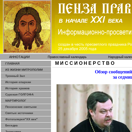
АННОТАЦИИ
Православный календарь
Народный кале
М И С С И О Н Е Р С Т В О
ГЛАВНАЯ
ИЗ ЖИЗНИ МИТРОПОЛИИ
Обзор сообщений
Тронный Зал
за седми
История епархии
История храмов
Сурская ГОЛГОФА
МАРТИРОЛОГ
Пензенские святыни
Святые источники
Фотогалерея"ХХ век"
Беседка
Зарисовки