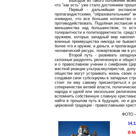
Выходов из такого положения может
что "как есть" уже стало достоянием прошл
Первый - дальнейшая экспанс
пропагандистскими, "образовательными" м
очевидно, что все большее количество 
противодействовать. Подобная экспансия 
меньшинства над большинством, то ест
толерантности и политкорректности, средс
оружием, которых западный мир накопил 
военные преимущества никогда не бывают 
более что и оружие, и деньги, и пропаган
человеческий ресурс, пожертвовав им в уг
Второй путь - развивать западну
склонные разделять религиозную и общест
и о православном
учении
о симфонии Церк
жесткой реакции
ультрасекуляристов
, доп
обществе могут устраивать жизнь своих о
создавая свои
субсоциумы
в западных стра
стоит ли ему самому присмотреться к р
соперничестве ветвей власти, политически
народа и одной или нескольких религиоз
вспомнить собственную славную христианс
найти в прошлом путь в будущее, но и д
церковной традиции - православными хрис
ФОТО –
14.1
В М