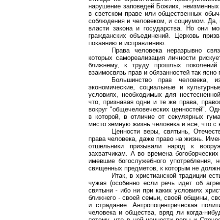
нарушение заповедей Божиих, неизменных
в светском праве или общественных обыч
соблюдения и человеком, и социумом. Да, 
власти закона и государства. Но они м
гражданских объединений. Церковь приз
покаянию и исправлению.
Права человека неразрывно связ
которых самореализация личности рискует
ближнему, к труду прошлых поколений
взаимосвязь прав и обязанностей так ясно
Большинство прав человека, и
экономические, социальные и культурны
условиях, необходимых для нестесненной
что, признавая одни и те же права, прав
вокруг "общечеловеческих ценностей". Од
в которой, в отличие от
секулярных
гума
место земную жизнь человека и все, что с 
Ценности веры, святынь, Отечест
права человека, даже право на жизнь. Име
отшельники призывали народ к воору
захватчикам. А во времена богоборческих
имевшие богослужебного употребления, 
священных предметов, к которым не должна
Итак, в христианской традиции ес
чужая (особенно если речь идет об агре
святыни
- ибо ни при
каких
условиях христ
ближнего - своей семьи, своей общины, св
и страдание. Антропоцентрическая поли
человека и общества, вряд ли когда-ниб
потому, что в ней ценности веры и Отече