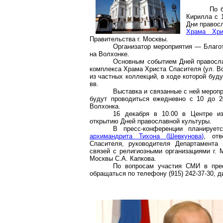
По 
Кирилла с 
Дни правос
Храма Хри
Правительства
г
. Москвы.
Организатор мероприятия — Благо
на Волхонке.
Основным событием Дней правосла
комплекса Храма Христа Спасителя (ул. В
из частных коллекций, в
ходе
которой буду
вв.
Выставка и связанные с ней мероп
будут проводиться ежедневно с 10 до 2
Волхонка.
16 декабря в 10.00 в Центре из
открытию Дней православной культуры.
В пресс-конференции планируе
архимандрита Тихона (
Шевкунова
)
, отв
Спасителя, руководителя Департамента 
связей с религиозными организациями
г
. 
Москвы С.А.
Капкова
.
По вопросам участия СМИ в прес
обращаться по телефону (915) 242-37-30, 