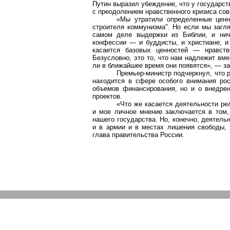
Путин выразил убеждение, что у государс
с преодолением нравственного кризиса сов
«Мы утратили определенные ценн
строителя коммунизма". Но если мы загл
самом деле выдержки из Библии, и нич
конфессии — и буддисты, и христиане, и
касается базовых ценностей — нравст
Безусловно, это то, что нам надлежит вме
ли в ближайшее время они появятся», — за
Премьер-министр подчеркнул, что 
находится в сфере особого внимания рос
объемов финансирования, но и о внедре
проектов.
«Что же касается деятельности ре
и мое личное мнение заключается в том,
нашего государства.
Но, конечно, деятель
и в армии и в местах лишения свободы, 
глава правительства России.