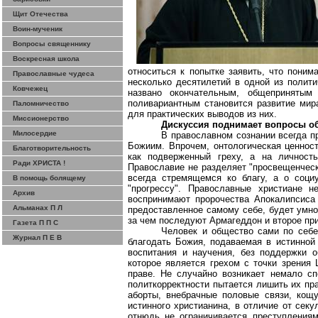
Щит Отечества
Воин-мученик
Вопросы священнику
Воскресная школа
относиться к попытке заявить, что поним
Православные чудеса
несколько десятилетий в одной из полити
Ковчежец
названо окончательным, общеприняты
поливариантным становится развитие мир
Паломничество
для практических выводов из них.
Миссионерство
Дискуссия поднимает вопросы о
Милосердие
В православном сознании всегда п
Божиим. Впрочем, онтологическая ценност
Благотворительность
как подверженный греху, а на личнос
Ради ХРИСТА !
Православие не разделяет "просвещенческ
всегда стремящемся
ко
благу, а о социу
В помощь болящему
"прогрессу". Православные христиане 
Архив
воспринимают пророчества Апокалипсиса
Альманах П Л
предоставленное самому себе, будет умнож
за чем
последуют Армагеддон и второе пр
Газета П П С
Человек и общество сами по себе
Журнал П Е В
благодать Божия, подаваемая в истинной
воспитания и
научения
, без поддержки о
которое является грехом с точки зрения
праве. Не случайно возникает немало с
политкорректности пытается лишить их пра
аборты, внебрачные половые связи, кощу
истинного христианина, в отличие от
секу
отнюдь не ограничивается преступлениям