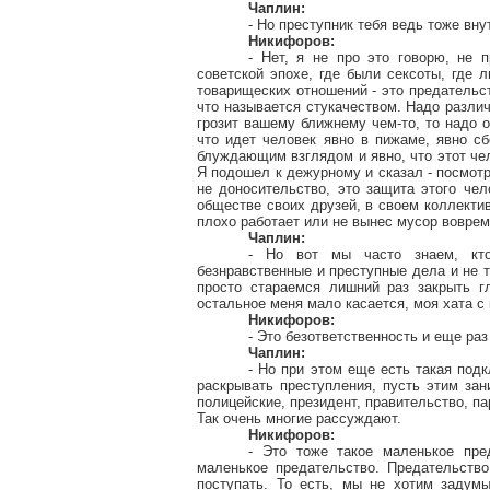
Чаплин:
- Но преступник тебя ведь тоже вну
Никифоров:
- Нет, я не про это говорю, не 
советской эпохе, где были
сексоты
, где 
товарищеских отношений - это предательст
что называется
стукачеством
. Надо разли
грозит вашему ближнему чем-то, то надо о
что идет человек явно в пижаме, явно с
блуждающим взглядом и явно, что этот чел
Я подошел к дежурному и сказал - посмотр
не доносительство, это защита этого че
обществе своих друзей, в своем коллектив
плохо работает или не вынес мусор воврем
Чаплин:
- Но вот мы часто знаем, кто
безнравственные и преступные дела и не т
просто стараемся лишний раз закрыть гл
остальное меня мало касается, моя хата с
Никифоров:
- Это безответственность и еще раз
Чаплин:
- Но при этом еще есть такая подк
раскрывать преступления, пусть этим зан
полицейские, президент, правительство, па
Так очень многие рассуждают.
Никифоров:
- Это тоже такое маленькое пре
маленькое предательство. Предательств
поступать. То есть, мы не хотим задум