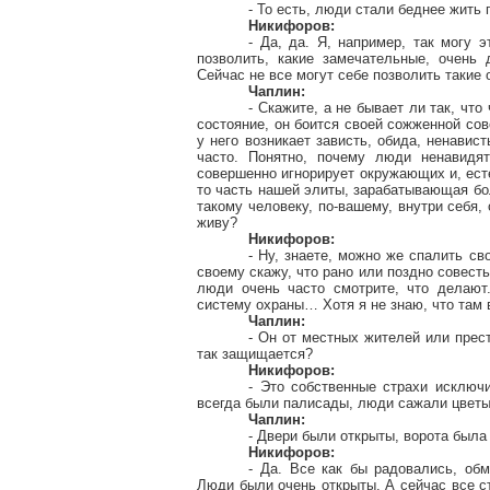
- То есть, люди стали беднее жить
Никифоров:
- Да, да. Я, например, так могу 
позволить, какие замечательные, очень
Сейчас не все могут себе позволить такие
Чаплин:
- Скажите, а не бывает ли так, чт
состояние, он боится своей сожженной сов
у него возникает зависть, обида, ненавис
часто. Понятно, почему люди ненавидя
совершенно игнорирует окружающих и, есте
то часть нашей элиты, зарабатывающая бо
такому человеку, по-вашему, внутри себя,
живу?
Никифоров:
- Ну, знаете, можно же спалить с
своему скажу, что рано или поздно совесть
люди очень часто смотрите, что делают
систему охраны… Хотя я не знаю, что там
Чаплин:
- Он от местных жителей или прес
так защищается?
Никифоров:
- Это собственные страхи исключ
всегда были палисады, люди сажали цвет
Чаплин:
- Двери были открыты, ворота была
Никифоров:
- Да. Все как бы радовались, об
Люди были очень открыты. А сейчас все ст