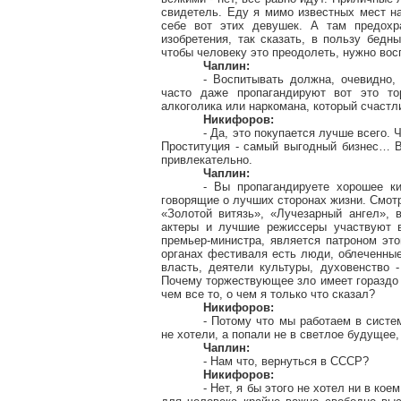
свидетель. Еду я мимо известных мест н
себе вот этих девушек. А там предохр
изобретения, так сказать, в пользу бедн
чтобы человеку это преодолеть, нужно восп
Чаплин:
- Воспитывать должна, очевидно,
часто даже пропагандируют вот это то
алкоголика или наркомана, который счастл
Никифоров:
- Да, это покупается лучше всего.
Проституция - самый выгодный бизнес… В
привлекательно.
Чаплин:
- Вы пропагандируете хорошее к
говорящие о лучших сторонах жизни. Смотр
«Золотой витязь», «Лучезарный ангел», 
актеры и лучшие режиссеры участвуют 
премьер-министра, является патроном эт
органах фестиваля есть люди, облеченны
власть, деятели культуры, духовенство 
Почему торжествующее зло имеет гораздо 
чем все то, о чем я только что сказал?
Никифоров:
- Потому что мы работаем в систе
не хотели, а попали не в светлое будущее,
Чаплин:
- Нам что, вернуться в СССР?
Никифоров:
- Нет, я бы этого не хотел ни в ко