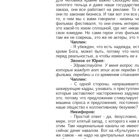
для человека крайне важно свободно выс
золотого тельца и даже наши государств
заказа, они все работают на рекламе. То 
они по законам бизнеса. И там вот эти все
то, о чем мы с вами говорили - низины ч
фильмах фестиваля, то они очень интересн
это какой-то изюм сплошной, где нет ника
свои комедии. Но сами герои этих фильмо
там же не соврешь, это же не актеры, это 
Чаплин:
- Я убежден, что есть надежда, ест
кроме Бога, может быть, потому что чел
перед реальностью, а чтобы изменить ее к
Звонок от Юрия:
- Здравствуйте. У меня вопрос та
которые жаждут вот этих всех передач б
фильма, передачи и со временем станов
Чаплин:
- С одной стороны, напрашиваетс
шокирующие кадры, узнавать о преступлени
которые заставляют настороженно задумат
это, потому что предложение стимулирует
машина спроса и предложения, постоянно
наше общество к коллективному безумию?
Никифоров:
- Простой ответ - да, безусловно
мере, этот клятый запад, с которого к нам
этим. Там национальные каналы не имею
сейчас денег навалом. Вот на «Культуре» н
же самое - не надо на центральных канал