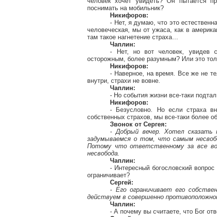
человек хочет увидеть? Он пытается пр
поснимать на мобильник?
Никифоров:
- Нет, я думаю, что это естественн
человеческая, мы от ужаса, как в америка
там такое
нагнетение
страха…
Чаплин:
- Нет, но вот человек, увидев 
осторожным, более разумным? Или это тол
Никифоров:
- Наверное, на время. Все же не т
внутри, страхи не вовне.
Чаплин:
- Но события жизни все-таки подтал
Никифоров:
- Безусловно. Но если страха в
собственных страхов, мы все-таки более об
Звонок от Сергея:
- Добрый вечер. Хотел сказать 
задумываемся о том, что самым несвобо
Потому что ответственному за все вок
несвобода.
Чаплин:
- Интересный богословский вопрос 
ограничивает?
Сергей:
- Его ограничивает его собств
действуем в совершенно противоположно
Чаплин:
- А почему вы считаете, что Бог от