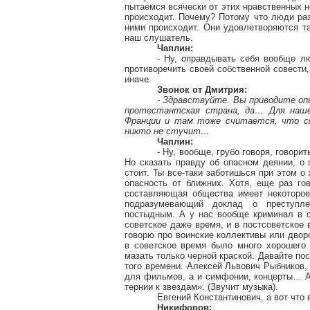
пытаемся всячески от этих нравственных но
происходит. Почему? Потому что люди раз
ними происходит. Они удовлетворяются та
наш слушатель.
Чаплин:
- Ну, оправдывать себя вообще лю
противоречить своей собственной совести,
иначе.
Звонок от Дмитрия:
- Здравствуйте. Вы приводите оп
протестантская страна, да… Для наш
Франции и там тоже считается, что с
никто не стучит…
Чаплин:
- Ну, вообще, грубо говоря, говори
Но сказать правду об опасном деянии, о 
стоит. Ты все-таки заботишься при этом о 
опасность от ближних. Хотя, еще раз гов
составляющая общества имеет некоторое
подразумевающий доклад о преступле
постыдным. А у нас вообще криминал в о
советское даже время, и в постсоветское 
говорю про воинские коллективы или двор
в советское время было много хорошего и
мазать только черной краской. Давайте п
того времени. Алексей Львович Рыбников,
для фильмов, а и симфонии, концерты… А 
тернии к звездам». (Звучит музыка).
Евгений Константинович, а вот что
Никифоров: