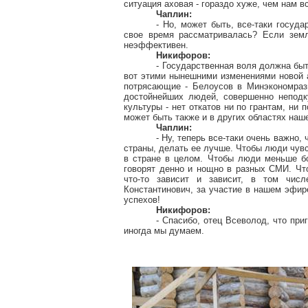
ситуация аховая - гораздо хуже, чем нам в
Чаплин:
- Но, может быть, все-таки госуда
свое время рассматривалась? Если земля
неэффективен.
Никифоров:
- Государственная воля должна быт
вот этими нынешними изменениями новой 
потрясающие - Белоусов в Минэкономраз
достойнейших людей, совершенно непо
культуры - нет откатов ни по грантам, ни 
может быть также и в других областях наш
Чаплин:
- Ну, теперь все-таки очень важно
страны, делать ее лучше. Чтобы люди чувс
в стране в целом. Чтобы люди меньше б
говорят денно и нощно в разных СМИ. Что
что-то зависит и зависит, в том чис
Константинович, за участие в нашем эфир
успехов!
Никифоров:
- Спасибо, отец Всеволод, что при
иногда мы думаем.