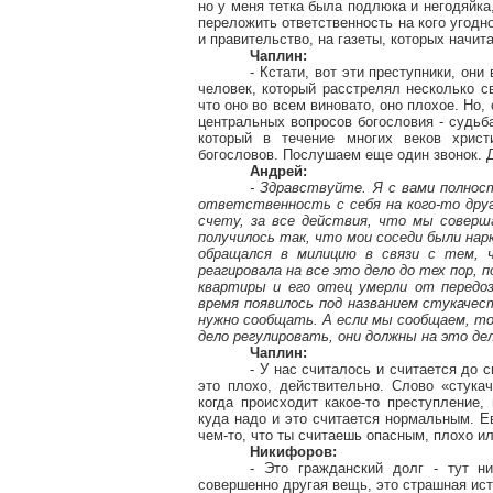
но у меня тетка была
подлюка
и
негодяйка
переложить ответственность на кого угодно
и правительство, на газеты, которых начит
Чаплин:
- Кстати, вот эти преступники, они
человек, который расстрелял несколько с
что оно во всем виновато, оно плохое. Но
центральных вопросов богословия - судьб
который в течение многих веков хрис
богословов. Послушаем еще один звонок. 
Андрей:
- Здравствуйте. Я с вами полнос
ответственность с себя на кого-то друго
счету, за все действия, что мы соверш
получилось так, что мои соседи были нар
обращался в милицию в связи с тем, ч
реагировала на все это дело до тех пор, п
квартиры и его отец умерли от передо
время появилось под названием
стукачес
нужно сообщать. А если мы сообщаем, то
дело регулировать, они должны на это де
Чаплин:
- У нас считалось и считается до 
это плохо, действительно. Слово «
стука
когда происходит какое-то преступление,
куда надо и это считается нормальным. Е
чем-то, что ты считаешь опасным, плохо и
Никифоров:
- Это гражданский долг - тут 
совершенно другая вещь, это страшная ис