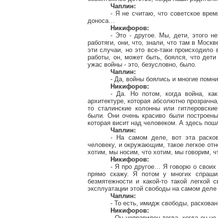
Чаплин:
- Я не считаю, что советское вре
доноса…
Никифоров:
- Это - другое. Мы, дети, этого 
работяги, они, что, знали, что там в Моск
эти случаи, но это все-таки происходило
работы, он, может быть, боялся, что дет
ужас войны - это, безусловно, было.
Чаплин:
- Да, войны боялись и многие помни
Никифоров:
- Да. Но потом, когда война, ка
архитектуре, которая абсолютно прозрачна
то сталинские колонны или гитлеровск
были. Они очень красиво были построены
которая висит над человеком. А здесь пош
Чаплин:
- На самом деле, вот эта расков
человеку, и окружающим, такое легкое от
хотим, мы носим, что хотим, мы говорим, 
Никифоров:
- Я про другое… Я говорю о своих
прямо скажу. Я потом у многих спраши
безмятежности и какой-то такой легкой 
эксплуатации этой свободы на самом деле
Чаплин:
- То есть, имидж свободы, раскова
Никифоров:
- Он неправилен тогда, когда он н