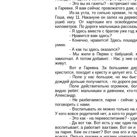
- Это вы из газеты? - встречают на
в
Гаревке
. Я вам сейчас провожатого дам, 
Из-за угла, то сильно хромая, то 
Гоша, ему 11. Накануне он залез на дерев
ушиб ногу. От картошки его освободи
километров
. По дороге мальчишка рассказ
- Я здесь вместе с братом уже год 
- Нравится вам здесь?
- Конечно, нравится! Здесь лошад
умею.
- А как ты здесь оказался?
- Мы жили в Перми с бабушкой, м
замолчал. А потом добавил: - Нас у нее 
живут.
Вот и
Гаревка
. За большими дер
крестится, походит к кресту и целует его. 
- Поле у нас большое, но мы быст
дождей дольше получается, - по дороге ра
Поле действительно огромное, бо
видно ребят: мальчишки и девчонки, кто-т
Александр.
- Не разбегаемся, парни - сейчас 
поговорить с нами.
- Воспитывать их можно только на 
У кого вовсе родителей нет, а кого-то род
- Это как - на перевоспитание? - уд
- Да вот так. Вот есть у нас один 
воспитывает, а работает вахтами. Вот он 
за парня. Кем он станет? Вот она его и пр
всегда. Петька руками и ногами упирался