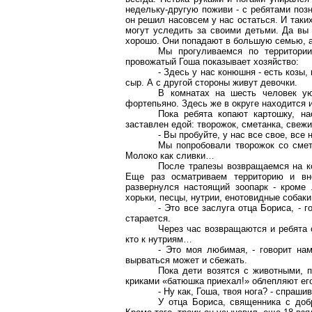
недельку-другую поживи - с ребятами поз
он решил насовсем у нас остаться. И таких
могут уследить за своими детьми. Да вы 
хорошо. Они попадают в большую семью, а
Мы прогуливаемся по территори
провожатый Гоша показывает хозяйство:
- Здесь у нас конюшня - есть козы,
сыр. А с другой стороны живут девочки.
В комнатах на шесть человек ую
фортепьяно. Здесь же в округе находится и
Пока ребята копают картошку, на
заставлен едой: творожок,
сметанка
, свежи
- Вы пробуйте, у нас все свое, все 
Мы попробовали творожок со смета
Молоко как сливки…
После трапезы возвращаемся на к
Еще раз осматриваем территорию и вн
развернулся настоящий зоопарк - кроме
хорьки, песцы, нутрии, енотовидные собак
- Это все заслуга отца Бориса, - 
старается.
Через час возвращаются и ребята с
кто к нутриям…
- Это моя любимая, - говорит нам
вырваться может и сбежать.
Пока дети возятся с животными, 
криками «батюшка приехал!» облепляют его
- Ну как, Гоша, твоя нога? - спраш
У отца Бориса, священника с доб