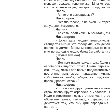
меньше гораздо, конечно же. Многие уех
состоятельные люди, они дают фору наш
Чаплин:
- А что они выращивают?
Никифоров:
- Честно говоря, я не очень интер
запущено, безусловно.
Чаплин:
- То есть, если хочешь работать, т
Никифоров:
- Если дать людям возможность
стандарты жизни что городские, что дерев
сейчас в домах. Машины стиральные есть
многие молодые люди, была бы работа на з
(Звучит музыка).
Чаплин:
- Вот нам пишет слушатель. Один и
озлобился - впустил страх. Очень серьез
его к тому, чтобы все время представлять 
постоянно испытывает нападение, мним
собственная злоба, обида на окружаю
провоцировать страхи?
Никифоров:
- Это провоцирует даже не стольк
страх провоцирует агрессию в человеке.
Надо с ответственностью отнестись к это
обществе такова, что иногда страшно за 
действует так, что ему для оправдания 
святость.