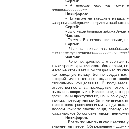
Сергей:
- А потому, что мы тоже ег
ответственности.
Никифоров:
- Но мы же не заводные мышки, к
созданы свободными людьми и проблема в
Сергей:
- Это наше большое заблуждение, 
Чаплин:
- То есть, Бог создал нас злыми, п
Сергей:
- Нет, он создал нас свободны
колоссальную ответственность за свои д
Чаплин:
- Конечно, должно. Это все-таки 
точки зрения христианского богословия, по
никто не сковывает и он создал нас по сво
как заводную мышку, Бог не создал нас 
который имеет какие-то заданные свой
свободными существами. И получается
ответственность за последствия этого 
пытались спорить и с Евангелием, и с цер
грехи, наши преступления, наши заблуждени
такими, поэтому мы как бы и не виноваты,
такого рода рассуждениями. Люди пытал
делаем какие-то плохие вещи, потому что
христианское богословие говорит немножечк
Никифоров:
- Вот ту же мысль иначе изложил 
знаменитой пьесе «Обыкновенное чудо» - к