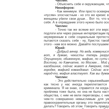
Чаплин:
- Объяснить себе и окружающим, что
Никифоров:
- Как минимум. Или просто оскверн
«
пусям
» злосчастным - но это же кризис 
женщины убили свои души… Вот то, что м
себя. А в оправдание этого нужно было ос
Чаплин:
- Точно так же всякие вот эти ве
подлоги или через разные интерпретации пр
неуверенным в себе социальным протеста
пытаются сказать себе - ну, Христос тако
этого - нам все можно. Давайте послушаем
Юрий:
- Добрый вечер. Но ведь коммунис
вот, я думаю, чекисты теперь разру
Опущенную, обиженную, мафию, по сути 
Востоку, по Камчатке, по Москве… Мой ро
кагэбэшник
, сейчас живет в Америке, пл
городке, мафией командовал. Сейчас вс
народ-то, мафия властвует. Как вы дум
Чаплин:
- Это действительно серьезнейшая
как тесно у нас иногда переплетаются
криминала. Я не знаю, справится ли когд
проблема тоже была, но она не была наст
общества, с ним не вели переговоры, с ни
чем-то совершенно немыслимым для ув
правоохранительные органы это переплет
делать? Говорить об этом. Говорить правд