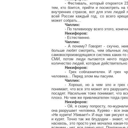
- Фестиваль, который откроется 
тем, кто боится, прийти и посмотреть на 
внутренних страхов, вот для этих людей
всей России каждый год, со всего креще
может собрать…
Чаплин:
- По телевизору всего этого, конеч
Никифоров:
- Естественно.
Чаплин:
- А почему? Говорят - скучно, не
больше любят смотреть, чем обычных люде
самовоспроизводящаяся система каких-то я
СМИ, потом люди пытаются нечто подоб
количество людей, которые действительно
Никифоров:
- Грех соблазнителен. И грех чр
человека… Перед злом мы пасуем.
Чаплин:
- Хорошо, но а чем зло и грех
понимает, что все это может его разрушить
посадят. Насильник тоже понимает, что вс
плохо. Но чем же привлекателен тогда гре
Никифоров:
- Ой, я скажу попросту,
по-журнали
она разрушает человека. Курево - все зн
«Не курите! Убивает!» И еще там рисуют ка
и курят. Точно так же
блудодеи
- знают, ч
насквозь, это просто уже мочалка какая-то
всякими - нет, все равно идут. Приличные