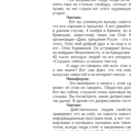
опять-таки не столько свободы, сколько 
пушек, но нет страха вот этого чудовищно
угодно…
Чаплин:
- Вот вы упомянули музыку советск
что все хорошее в прошлом. А вот давайт
в данном случае. 4 ноября в Кремле, во 
Кривошее, известному также как Олег К
организации «День крещения Руси» - это 
этого, Олег мой добрый друг и он еще и 
его - Олег Карамазов. Он устраивает боль
на майдане
Незалежности
, и на
Крещатике
40 тысяч молодых людей на его концерты
«Слушать сейчас» в начале текста)
А надо ли говорить обо всех этих 
о них иначе? Вот сам факт, что эти нов
выпусках новостей и на
интернет-лентах
- 
Никифоров:
- Это неизбежно и ничего с этим с
может об этом не говорить. Общество дол
Вот мы сейчас слушали очень красивую муз
слышал. Вы посмотрите, какая депрессивна
так далее. В целом это депрессивное состо
Чаплин:
- Действительно, людям свойст
примеряют это на себя, но новости новос
информационным пространством, а вот тот 
жертвами и погибшего человека или тяжел
толпа, всегда люди стоят и заворожено смо