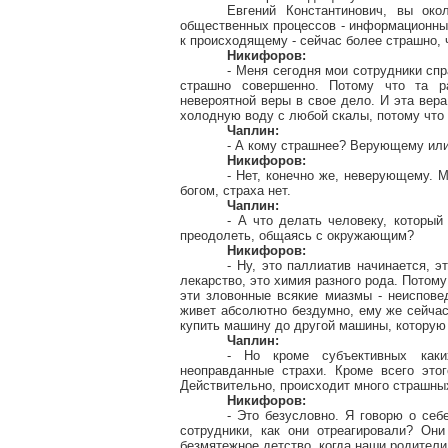
Евгений Константинович, вы ок
общественных процессов - информационных
к происходящему - сейчас более страшно, 
Никифоров:
- Меня сегодня мои сотрудники спр
страшно совершенно. Потому что та ра
невероятной веры в свое дело. И эта вер
холодную воду с любой скалы, потому что
Чаплин:
- А кому страшнее? Верующему ил
Никифоров:
- Нет, конечно же, неверующему. М
богом, страха нет.
Чаплин:
- А что делать человеку, который
преодолеть, общаясь с окружающим?
Никифоров:
- Ну, это паллиатив начинается, э
лекарство, это химия разного рода. Потому
эти зловонные всякие миазмы -
неиспове
живет абсолютно бездумно, ему же сейчас
купить машину до другой машины, которую 
Чаплин:
- Но кроме субъективных каки
неоправданные страхи. Кроме всего это
Действительно, происходит много страшных
Никифоров:
- Это безусловно. Я говорю о себ
сотрудники, как они отреагировали? Они
безмятежное детство, когда наши родител