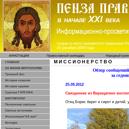
АННОТАЦИИ
Православный календарь
Народный кале
М И С С И О Н Е Р С Т В О
ГЛАВНАЯ
ИЗ ЖИЗНИ МИТРОПОЛИИ
Обзор сообщений
Тронный Зал
за седми
История епархии
25.09.2012
История храмов
Сурская ГОЛГОФА
Священник
из
Верещагино
воспит
МАРТИРОЛОГ
Отец Борис берет и сирот и детей, 
Пензенские святыни
Святые источники
Фотогалерея"ХХ век"
Беседка
Зарисовки