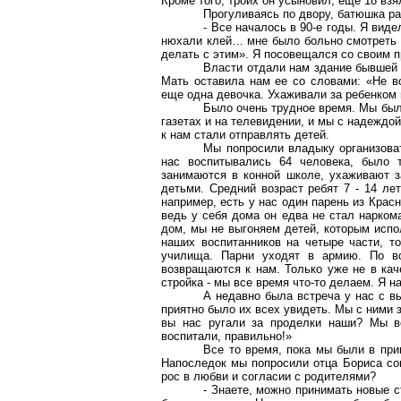
Кроме того, троих он усыновил, еще 18 взя
Прогуливаясь по двору, батюшка ра
- Все началось в 90-е годы. Я вид
нюхали клей… мне было больно смотреть на
делать с этим». Я посовещался со своим п
Власти отдали нам здание бывшей 
Мать оставила нам ее со словами: «Не во
еще одна девочка. Ухаживали за ребенком
Было очень трудное время. Мы был
газетах и на телевидении, и мы с надеждой
к нам стали отправлять детей.
Мы попросили владыку организова
нас воспитывались 64 человека, было 
занимаются в конной школе, ухаживают з
детьми. Средний возраст ребят 7 - 14 лет
например, есть у нас один парень из Красн
ведь у себя дома он едва не стал нарком
дом, мы не выгоняем детей, которым испо
наших воспитанников на четыре части, то
училища. Парни уходят в армию. По во
возвращаются к нам. Только уже не в кач
стройка - мы все время что-то делаем. Я н
А недавно была встреча у нас с в
приятно было их всех увидеть. Мы с ними з
вы нас ругали за проделки наши? Мы во
воспитали, правильно!»
Все то время, пока мы были в при
Напоследок мы попросили отца Бориса сове
рос в любви и согласии с родителями?
- Знаете, можно принимать новые с