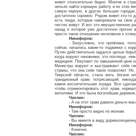
живет относительно бедно. Многие в стра
нельзя найти хорошую работу и из этих м
самую черную, в других больших городах.
достаточно скромно. Рядом живет кто-то д
есть люди, которые наворовали на свои д
честно живут. И вот это имущественное ра
назад и которое уже достаточно прочно 
просто такое отношение негативное к этому
Никифоров:
- Безусловно, это проблема, по
сейчас начались какие-то подвижки с корр
Путин действительно задался целью борьбы
когда воруют чиновники, это
похлеще
, че
медицине. Покупают по завышенной цене ка
Министры воруют и выстраивают себе гиг
страны, что она себе такое позволяет. Но,
Тверской области, стали жить богаче и
грандиозный храм, потрясающий, никогд
камня восхитительная ограда. Все сделан
чтобы отремонтировать этот храм, норма
жителями. И это была богатейшая деревня,
Чаплин:
- А на этот храм давали деньги ма
Никифоров:
- Там просто видно по иконам.
Чаплин:
- Вы имеете в виду дореволюционн
Никифоров:
- Конечно.
Чаплин: