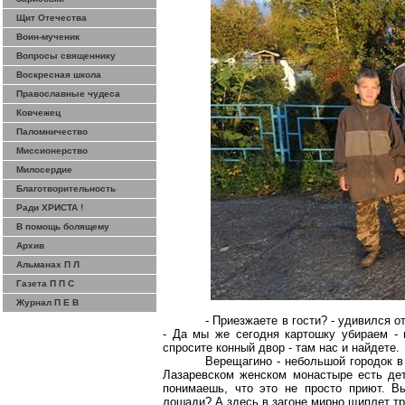
Щит Отечества
Воин-мученик
Вопросы священнику
Воскресная школа
Православные чудеса
Ковчежец
Паломничество
Миссионерство
Милосердие
Благотворительность
Ради ХРИСТА !
В помощь болящему
Архив
Альманах П Л
Газета П П С
Журнал П Е В
- Приезжаете в гости? - удивился о
- Да мы же сегодня картошку убираем - 
спросите конный двор - там нас и найдете.
Верещагино - небольшой городок в
Лазаревском
женском монастыре есть дет
понимаешь, что это не просто приют. В
лошади? А здесь в загоне мирно щиплет тр