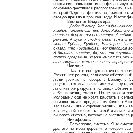
фестиваля наименее плохо финансируется
основного фестиваля распространить и на 
который будет на фестивале, фильм о ст
первую премию в прошлом году. И этот фи
Звонок от Владимира:
- Добрый вечер. Хотел бы немного
каждый человек был при деле. Работали к
неважно, доярка ты или пастух. А сейча
раньше. А куда ж людям деваться в тех
живет Кубань, Кузбасс, Башкирия, Тата
сказал, что «бурьяном и чертополохом вс
В больших городах, да, что-то крутитс
полной программе. И уже не хотят они ни
эта ситуация, можно сказать, неразреш
Чаплин:
- Так, как вы, думают очень многи
России нет работы, сельскохозяйственный
люди уезжают в города, в Европу, в СШ
рецепты, которые позволяли бы людям, мо
ли опять же разруха в головах? Обвинять
себе на жизнь, сложно. По некоторым рас
молодые люди не хотят работать в сельск
официантами в городе, а тем более в Москв
это такое? Тяга к хорошей жизни? Тяга к э
к
гламурной
тусовке, к легкой жизни или 
виновата система, которая не обеспечила 
Никифоров:
- Безусловно, система. Я не смотр
достаточно моей деревни, в которой все
конечно же, пьяницы прошлого уже спилис