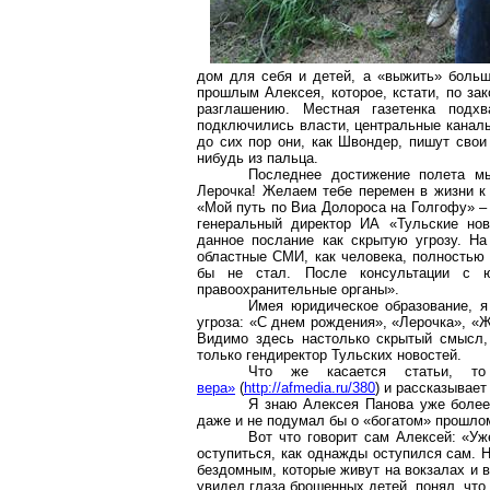
дом для себя и детей, а «выжить» больш
прошлым Алексея, которое, кстати, по з
разглашению. Местная газетенка подхв
подключились власти, центральные каналы
до сих пор они, как
Швондер
, пишут свои
нибудь из пальца.
Последнее достижение полета м
Лерочка
! Желаем тебе перемен в жизни к
«Мой путь по
Виа
Долороса
на Голгофу» –
генеральный директор ИА «Тульские но
данное послание как скрытую угрозу. На
областные СМИ, как человека, полностью 
бы не стал. После консультации с
правоохранительные органы».
Имея юридическое образование, я
угроза: «С днем рождения», «
Лерочка
», «
Видимо здесь настолько скрытый смысл,
только гендиректор Тульских новостей.
Что же касается статьи, т
вера»
(
http://afmedia.ru/380
) и рассказывает
Я знаю Алексея Панова уже более 
даже и не подумал бы о «богатом» прошлом
Вот что говорит сам Алексей: «Уж
оступиться, как однажды оступился сам. 
бездомным, которые живут на вокзалах и в
увидел глаза брошенных детей, понял, что