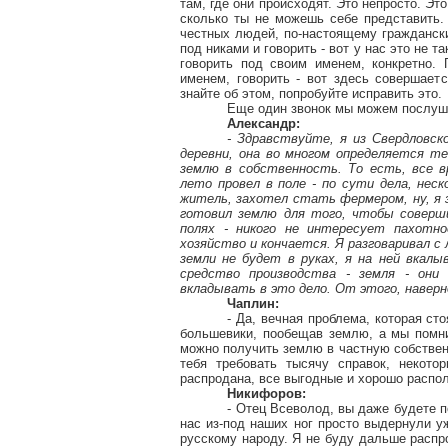
там, где они происходят. Это непросто. Эт
сколько ты не можешь себе представить. 
честных людей, по-настоящему граждански
под
никами
и говорить - вот у нас это не т
говорить под своим именем, конкретно. 
именем, говорить - вот здесь совершаетс
знайте об этом, попробуйте исправить это.
Еще один звонок мы можем послуша
Александр:
- Здравствуйте, я из Свердловск
деревни, она во многом определяется т
землю в собственность. То есть, все в
лето провел в поле - по сути дела, неск
житель, захотел стать фермером, ну, я з
готовил землю для того, чтобы соверш
полях - никого не интересует пахотно
хозяйство и кончается. Я разговаривал с
земли не будет в руках, я на ней вкал
средство производства - земля - они
вкладывать в это дело. От этого, наверн
Чаплин:
- Да, вечная проблема, которая ст
большевики, пообещав землю, а мы помни
можно получить землю в частную собственн
тебя требовать тысячу справок, некото
распродана, все выгодные и хорошо расп
Никифоров:
- Отец Всеволод, вы даже будете п
нас из-под наших ног просто выдернули 
русскому народу. Я не буду дальше распро