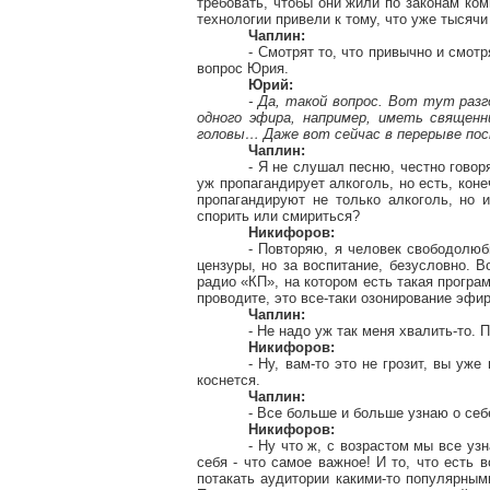
требовать, чтобы они жили по законам ко
технологии привели к тому, что уже тысяч
Чаплин:
- Смотрят то, что привычно и смот
вопрос Юрия.
Юрий:
- Да, такой вопрос. Вот тут разг
одного эфира, например, иметь священн
головы… Даже вот сейчас в перерыве пос
Чаплин:
- Я не слушал песню, честно говоря
уж пропагандирует алкоголь, но есть, кон
пропагандируют не только алкоголь, но и
спорить или смириться?
Никифоров:
- Повторяю, я человек свободолюб
цензуры, но за воспитание, безусловно. В
радио «КП», на котором есть такая програм
проводите, это все-таки озонирование эфир
Чаплин:
- Не надо уж так меня хвалить-то.
Никифоров:
- Ну, вам-то это не грозит, вы уж
коснется.
Чаплин:
- Все больше и больше узнаю о себ
Никифоров:
- Ну что ж, с возрастом мы все у
себя - что самое важное! И то, что есть 
потакать аудитории какими-то популярным