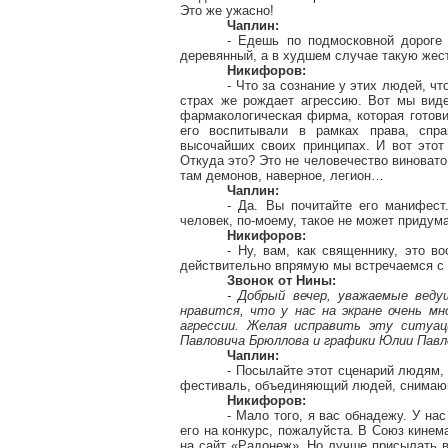
Это же ужасно!
Чаплин:
- Едешь по подмосковной дороге
деревянный, а в худшем случае такую жест
Никифоров:
- Что за сознание у этих людей, чт
страх же рождает агрессию. Вот мы виде
фармакологическая фирма, которая готови
его воспитывали в рамках права, спра
высочайших своих принципах. И вот это
Откуда это? Это не человечество виновато.
там демонов, наверное, легион…
Чаплин:
- Да. Вы почитайте его манифест
человек, по-моему, такое не может придума
Никифоров:
- Ну, вам, как священнику, это в
действительно впрямую мы встречаемся с
Звонок от Нины:
- Добрый вечер, уважаемые вед
нравится, что у нас на экране очень м
агрессии. Желая исправить эту ситуац
Павловича Брюллова и графики Юлии Павл
Чаплин:
- Посылайте этот сценарий людям,
фестиваль, объединяющий людей, снимаю
Никифоров:
- Мало того, я вас обнадежу. У на
его на конкурс, пожалуйста. В Союз кинем
на сайт «Радонеж». Но лучше присылать в 