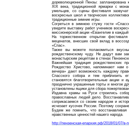
дореволюционной Пензы: запланирована к
XIX века, традиционной ярмарки с мона
умельцев, со сцены фестиваля зазвучат
воскресных школ и творческих коллективо
традиционные зимние игры.
Согреться в зимнюю стужу гости «Спасс
увидите выставку работ учеников воскрес
миссионерской акции «Евангелие в каждый
На торжественном
открытии
фестиваля 
меценатов, внесших свой вклад в воссо
«Спас».
Также вы можете полакомиться вкусны
рождественскому чуду. Не дадут вам за
монастырским рецептам в стенах Пензенск
Важнейшая традиция рождественских пра
Рождество Христово, напоминают нам о
вечера» дают возможность каждому прав
Спасского собора и тем приблизить е
становятся благотворительные акц
ии и а
празднично украшенные торты и многое дру
установлены ящики для сбора пожертвован
Издавна храмы на Руси строились собо
православных людей дело. Восстанавлива
соприкасаемся со своим народом и истори
исчезает кусочек России. Поэтому сохран
Будем же помнить,
что
восстанавливая 
нравственных ценностей нашего народа.
http://пензенская-епархия.рф/2018/01/07/в