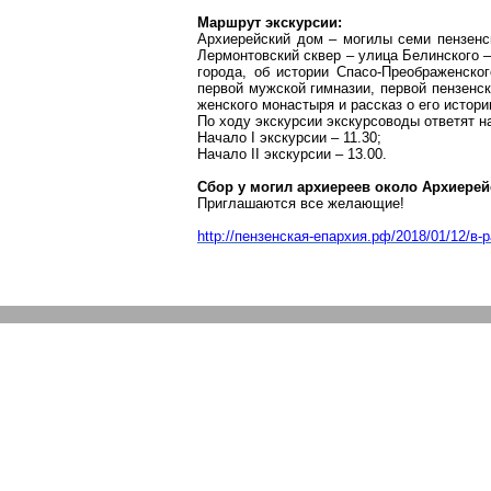
Маршрут экскурсии:
Архиерейский дом – могилы семи пензенс
Лермонтовский
сквер – улица Белинского –
города, об истории Спасо-Преображенског
первой мужской гимназии, первой пензенс
женского монастыря и рассказ о его истори
По ходу экскурсии экскурсоводы ответят 
Начало I экскурсии – 11.30;
Начало II экскурсии – 13.00.
Сбор у могил архиереев около Архиерей
Приглашаются все желающие!
http://пензенская-епархия.рф/2018/01/12/в