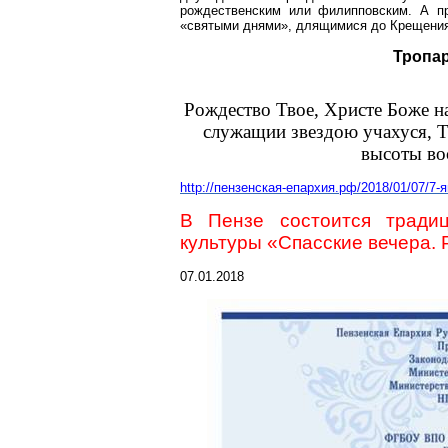
рождественским или филипповским. А п
«святыми днями», длящимися до Крещения
Тропа
Рождество
Т
вое, Христе Боже 
служащии
звездою
учахуся
, 
высоты вос
http://пензенская-епархия.рф/2018/01/07/7-
В Пензе состоится тради
культуры «Спасские вечера.
07.01.2018