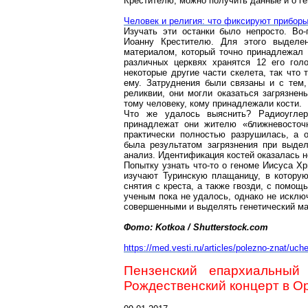
Крестителю, можно получить данные и о г
Человек и религия: что фиксируют прибор
Изучать эти останки было непросто. Во
Иоанну Крестителю. Для этого выделе
материалом, который точно принадлежал 
различных церквях хранятся 12 его гол
некоторые другие части скелета, так что
ему. Затруднения были связаны и с тем, 
реликвии, они могли
оказаться
загрязнены
тому человеку, кому принадлежали кости.
Что же удалось выяснить? Радиоуглер
принадлежат они жителю «ближневосточн
практически полностью разрушилась, а 
была результатом загрязнения при выде
анализ. Идентификация костей оказалась 
Попытку узнать что-то о геноме Иисуса Хр
изучают Туринскую плащаницу, в которую
снятия с креста, а также гвозди, с помощ
ученым пока не удалось, однако не исклю
совершенными и выделять генетический мат
Фото:
Kotkoa
/ Shutterstock.com
https://med.vesti.ru/articles/polezno-znat/uch
Пензенский епархиальны
Рождественский концерт в 