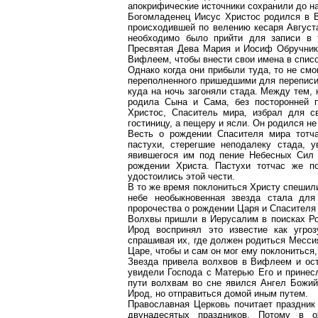
апокрифические источники сохранили до на
Богомладенец
Иисус Христос родился в В
происходившей по велению кесаря Августа
необходимо было прийти для записи в т
Пресвятая Дева Мар
ия и Ио
сиф
Обручни
Вифлеем, чтобы внести свои имена в спис
Однако когда они прибыли туда, то не смо
переполненного пришедшими для переписи 
куда на ночь загоняли стада. Между тем,
родила Сына и
С
ама, без посторонней 
Христос, Спаситель мира, избрал для с
гостиницу, а пещеру и ясли. Он родился не 
Весть о рождении Спасителя мира тотч
пастухи, стерегшие неподалеку стада, у
явившегося им под пение Небесных Сил 
рождении Христа.
Пастухи тотчас же п
удостоились этой чести.
В то же время поклониться Христу спешил
небе
необыкновенная звезда стала для
пророчества о рождении Царя и Спасителя
Волхвы пришли в Иерусалим в поисках Р
Ирод воспринял это известие как угроз
спрашивая их, где должен родиться Мессия
Царе, чтобы и сам он мог ему поклониться
Звезда привела волхвов в Вифлеем и ос
увидели Господа с Матерью Его и принес
пути волхвам во сне явился Ангел Божий
Ирод, но отправиться домой иным путем.
Православная Церковь почитает праздник
двунадесятых праздников. Потому в о