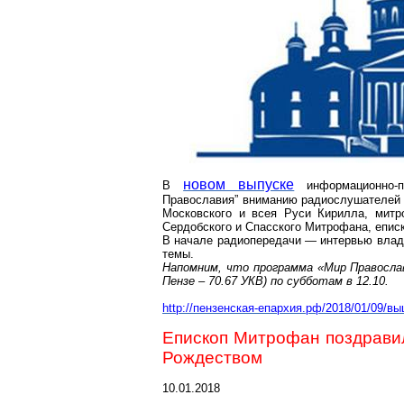
новом выпуске
В
информационно-п
Православия” вниманию радиослушателей 
Московского и всея Руси Кирилла, митр
Сердобского
и Спасского
Митрофана
, епис
В начале радиопередачи — интервью влад
темы.
Напомним, что программа «Мир Правосла
Пензе – 70.67 УКВ) по субботам в 12.10.
http://пензенская-епархия.рф/2018/01/09/в
Епископ Митрофан поздравил
Рождеством
10.01.2018