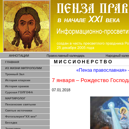
АННОТАЦИИ
Православный календарь
Народный кале
М И С С И О Н Е Р С Т В О
ГЛАВНАЯ
ИЗ ЖИЗНИ МИТРОПОЛИИ
«Пенза православная»
Тронный Зал
7 января – Рождество Господ
История епархии
История храмов
07.01.2018
Сурская ГОЛГОФА
МАРТИРОЛОГ
Пензенские святыни
Святые источники
Фотогалерея"ХХ век"
Беседка
Зарисовки