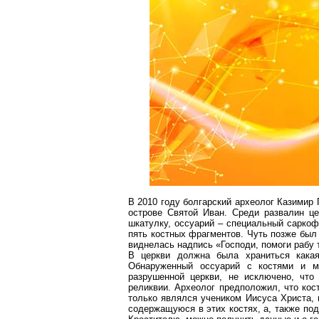
В 2010 году болгарский археолог Казимир
острове Святой Иван. Среди развалин це
шкатулку,
оссуарий
– специальный саркофа
пять костных фрагментов. Чуть позже бы
виднелась надпись «Господи, помоги рабу 
В церкви должна была храниться какая
Обнаруженный
оссуарий
с костями и мо
разрушенной церкви, не исключено, что
реликвии. Археолог предположил, что ко
только являлся учеником Иисуса Христа, 
содержащуюся в этих костях, а, также по