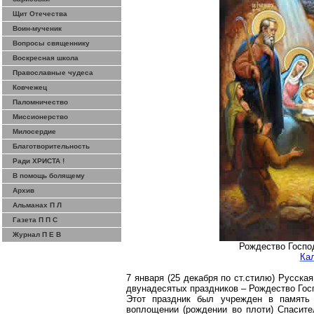
Щит Отечества
Воин-мученик
Вопросы священнику
Воскресная школа
Православные чудеса
Ковчежец
Паломничество
Миссионерство
Милосердие
Благотворительность
Ради ХРИСТА !
В помощь болящему
Архив
Альманах П Л
Газета П П С
Журнал П Е В
Рождество Госпо
Ка
7 января (25 декабря по ст
.с
тилю) Русская
двунадесятых праздников – Рождество Гос
Этот праздник был учрежден в память
воплощении (рождении
во
плоти) Спасите