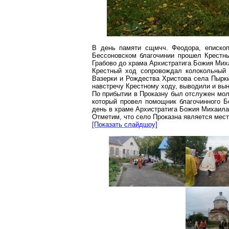
В день памяти сщмчч. Феодора, епископ
Бессоновском благочинии прошел Крестн
Грабово до храма Архистратига Божия Мих
Крестный ход сопровождал колокольный 
Вазерки и Рождества Христова села Пырк
навстречу Крестному ходу, выводили и вы
По прибытии в Проказну был отслужен моле
который провел помощник благочинного Б
день в храме Архистратига Божия Михаила
Отметим, что село Проказна является мес
[Показать слайдшоу]