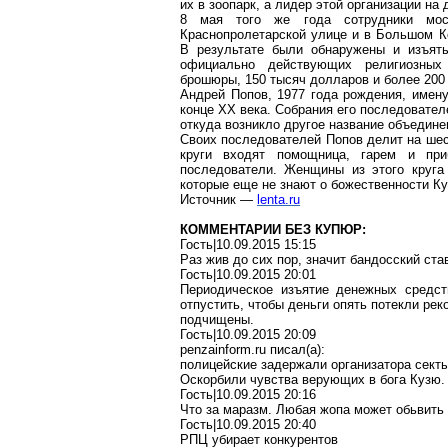
их в зоопарк, а лидер этой организации на 
8 мая того же года сотрудники мос
Краснопролетарской улице и в Большом Ко
В результате были обнаружены и изъяты
официально действующих религиозных 
брошюры, 150 тысяч долларов и более 200
Андрей Попов, 1977 года рождения, имен
конце ХХ века. Собрания его последовате
откуда возникло другое название объедин
Своих последователей Попов делит на шест
круги входят помощница, гарем и при
последователи. Женщины из этого круга
которые еще не знают о божественности Куз
Источник —
lenta.ru
КОММЕНТАРИИ БЕЗ КУПЮР:
Гость|10.09.2015 15:15
Раз жив до сих пор, значит бандосский ст
Гость|10.09.2015 20:01
Периодическое изъятие денежных средст
отпустить, чтобы деньги опять потекли реко
подчищены.
Гость
|10.09.2015 20:09
penzainform.ru
писал
(a):
полицейские задержали организатора сект
Оскорбили чувства верующих в бога Кузю.
Гость|10.09.2015 20:16
Что за маразм. Любая жопа может обьвить 
Гость|10.09.2015 20:40
РПЦ убирает конкурентов