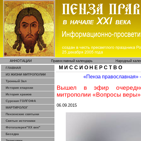
АННОТАЦИИ
Православный календарь
Народный кале
М И С С И О Н Е Р С Т В О
ГЛАВНАЯ
ИЗ ЖИЗНИ МИТРОПОЛИИ
«Пенза православная»
Тронный Зал
Вышел в эфир очередно
История епархии
митрополии «Вопросы веры»
История храмов
Сурская ГОЛГОФА
06.09.2015
МАРТИРОЛОГ
Пензенские святыни
Святые источники
Фотогалерея"ХХ век"
Беседка
Зарисовки