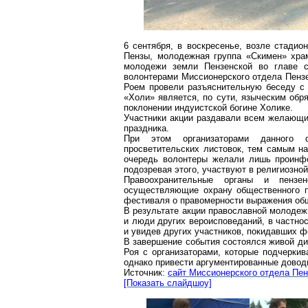
6 сентября, в воскресенье, возле стадио
Пензы, молодежная группа «Скимен» хра
молодежи земли Пензенской во главе с
волонтерами Миссионерского отдела Пенз
Роем провели разъяснительную беседу с 
«Холи» является, по сути, языческим обря
поклонении индуистской богине Холике.
Участники акции раздавали всем желающи
праздника.
При этом организаторами данного ф
просветительских листовок, тем самым н
очередь волонтеры желали лишь проинфор
подозревая этого, участвуют в религиозно
Правоохранительные органы и пензен
осуществляющие охрану общественного по
фестиваля о правомерности выражения об
В результате акции православной молодеж
и люди других вероисповеданий, в частнос
и увидев других участников, покидавших ф
В завершение события состоялся живой ди
Роя с организаторами, которые подчеркив
однако привести аргументированные доводы
Источник
:
сайт Миссионерского отдела Пен
[Показать слайдшоу]