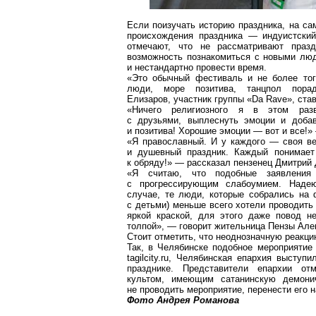
Если поизучать историю праздника, на са
происхождения праздника — индуистский
отмечают, что не рассматривают праз
возможность познакомиться с новыми люд
и нестандартно провести время.
«Это обычный фестиваль и не более тог
люди, море позитива, танцпол пор
Елизаров, участник группы «Da Rave», ст
«Ничего религиозного я в этом раз
с друзьями, выплеснуть эмоции и доба
и позитива! Хорошие эмоции — вот и все!»
«Я православный. И у каждого — своя вер
и душевный праздник. Каждый понимает 
к обряду!» — рассказал пензенец Дмитрий
«Я считаю, что подобные заявления
с прогрессирующим слабоумием. Надею
случае, те люди, которые собрались на 
с детьми) меньше всего хотели проводить
яркой краской, для этого даже повод н
толпой», — говорит жительница Пензы Але
Стоит отметить, что неоднозначную реакци
Так, в Челябинске подобное мероприятие
tagilcity.ru, Челябинская епархия высту
празднике. Представители епархии от
культом, имеющим сатанинскую демони
не проводить мероприятие, перенести его 
Фото Андрея Романова