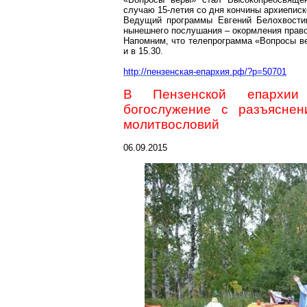
случаю 15-летия со дня кончины архиеписк
Ведущий программы Евгений Белохвости
нынешнего послушания – окормления право
Напомним, что телепрограмма «Вопросы ве
и в 15.30.
http://пензенская-епархия.рф/?p=50701
В Пензенской епархии 
богослужение с разъясне
молитвословий
06.09.2015