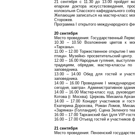
21 сентября с 11.30 до 13.00 пройдет м
епархии доктора искусствоведения, про
колокольня Спасского кафедрального собор
Желающие записаться на мастер-класс могу
Сторожев.
Программа I открытого международного фе
20 сентября
Место проведения: Государственный Лермо
10.30 – 10.50 Возложение цветов к мо
«Тарханы».
11.00 – 12.00 Торжественное открытие I 
птица». Музейно- просветительский центр.
12.00 – 16.00 Народные гуляния, выступл
традициям, обрядам, мастер-классы по
заповедника.
13.00 – 14.00 Обед для гостей и участ
заповедника.
14.00 – 16.00 Проведение I международно
сегодня, завтра». Административное здани
14.00 – 16.00 Мастер-класс худ. руковод
Котова (г. Москва). Церковь Михаила Архан
14.00 – 17.00 Концерт участников и гос
Екатерина Дорохова, Роман Ломов, Михаил
«Зарянка» (Голландия). Сцена Зеленого теа
16.00 – 17.00 Тарханский бал (для VIP-гос
16.00 – 17.00 Отъезд гостей и участников 
21 сентября
Место проведения: Пензенский государств