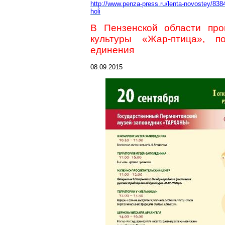
http://www.penza-press.ru/lenta-novostey/8384
holi
В Пензенской области про
культуры «Жар-птица», 
единения
08.09.2015