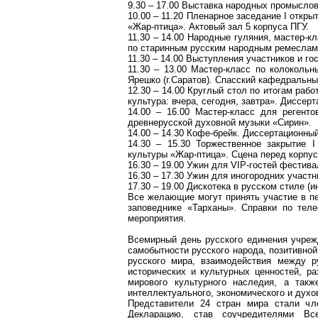
9.30 – 17.00 Выставка народных промыслов
10.00 – 11.20 Пленарное заседание I откр
«Жар-птица». Актовый зал 5 корпуса ПГУ.
11.30 – 14.00 Народные гуляния, мастер-
по старинным русским народным ремеслам.
11.30 – 14.00 Выступления участников и г
11.30 – 13.00 Мастер-класс по колоколь
Ярешко (г.Саратов). Спасский кафедральны
12.30 – 14.00 Круглый стол по итогам раб
культура: вчера, сегодня, завтра». Диссер
14.00 – 16.00 Мастер-класс для регенто
древнерусской духовной музыки «Сирин».
14.00 – 14.30 Кофе-брейк. Диссертационны
14.30 – 15.30 Торжественное закрытие 
культуры «Жар-птица». Сцена перед корпу
16.30 – 19.00 Ужин для VIP-гостей фестива
16.30 – 17.30 Ужин для иногородних участ
17.30 – 19.00 Дискотека в русском стиле (
Все желающие могут принять участие в п
заповеднике «Тарханы». Справки по теле
мероприятия.
Всемирный день русского единения учрежд
самобытности русского народа, позитивно
русского мира, взаимодействия между р
исторических и культурных ценностей, ра
мирового культурного наследия, а так
интеллектуального, экономического и духо
Представители 24 стран мира стали чл
Декларацию, став соучредителями Все