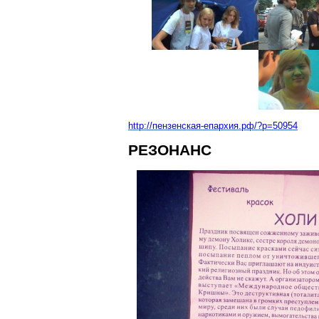
http://пензенская-епархия.рф/?p=50954
РЕЗОНАНС