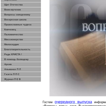
Щит Отечества
Воин-мученик
Вопросы священнику
Воскресная школа
Православные чудеса
Ковчежец
Паломничество
Миссионерство
Милосердие
Благотворительность
Ради ХРИСТА !
В помощь болящему
Архив
Альманах П Л
Газета П П С
Журнал П Е В
очередного выпуска
Гостем
информац
«Вопросы веры» стал Высокопреосвящен