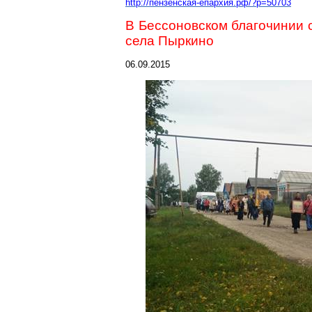
http://пензенская-епархия.рф/?p=50703
В Бессоновском благочинии 
села Пыркино
06.09.2015