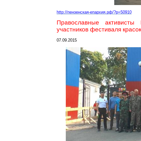
http://пензенская-епархия.рф/?p=50910
Православные активисты 
участников фестиваля красо
07.09.2015