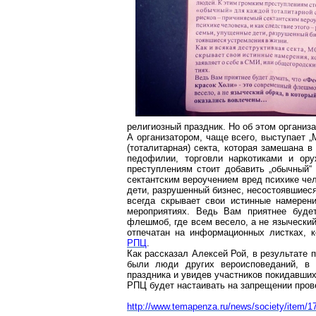
религиозный праздник. Но об этом организ
А организатором, чаще всего, выступает 
(тоталитарная) секта, которая замешана 
педофилии, торговли наркотиками и ор
преступлениям стоит добавить „обычный“
сектантским вероучением вред психике че
дети, разрушенный бизнес, несостоявшиеся
всегда скрывает свои истинные намерен
мероприятиях. Ведь Вам приятнее буде
флешмоб, где всем весело, а не языческий
отпечатан на информационных листках, 
РПЦ
.
Как рассказал Алексей Рой, в результате 
были люди других вероисповеданий, в 
праздника и увидев участников покидавших
РПЦ будет настаивать на запрещении пров
http://www.temapenza.ru/news/society/item/1