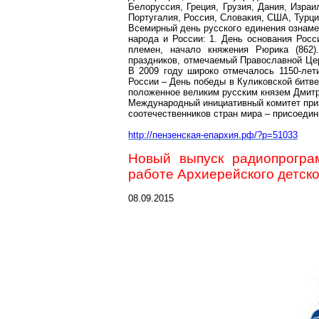
Белоруссия, Греция, Грузия, Дания, Изра
Португалия, Россия, Словакия, США, Турци
Всемирный день русского единения ознаме
народа и России: 1. День основания Рос
племен, начало княжения Рюрика (862
праздников, отмечаемый Православной Цер
В 2009 году широко отмечалось 1150-лети
России – День победы в Куликовской битве 
положенное великим русским князем Дмитр
Международный инициативный комитет приз
соотечественников стран мира – присоедин
http://пензенская-епархия.рф/?p=51033
Новый выпуск радиопрогра
работе Архиерейского детско
08.09.2015