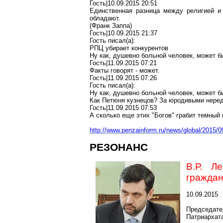
Гость|10.09.2015 20:51
Единственная разница между религией и 
обладают.
(Франк Заппа)
Гость|10.09.2015 21:37
Гость писал(a):
РПЦ убирает конкурентов
Ну как, душевно больной человек, может б
Гость|11.09.2015 07:21
Факты говорят - может.
Гость|11.09.2015 07:26
Гость писал(a):
Ну как, душевно больной человек, может б
Как Петюня кузнецов? За юродивыми нередк
Гость|11.09.2015 07:53
А сколько еще этих "Богов" грабит темный
http://www.penzainform.ru/news/global/2015
РЕЗОНАНС
В.Р. Л
граждан
10.09.2015
Председа
Патриарха