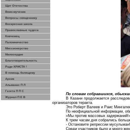
Щит Отечества
Воин-мученик
Вопросы священнику
Воскресная школа
Православные чудеса
Ковчежец
Паломничество
Миссионерство
Милосердие
Благотворительность
Ради ХРИСТА !
В помощь болящему
Архив
Альманах П Л
Газета П П С
По словам собравшихся, обыска
Журнал П Е В
В Казани продолжается расследов
организаторов теракта.
Это Роберт
Валеев
и Раис
Мингале
По неофициальной информации, обы
«Мы против массовых задержаний!»
К трем часам дня собрались больш
- Остановите репрессии мусульман!
Среди участников было и много жен