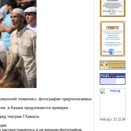
едователей появились фотографии предполагаемых
тем, в Казани продолжаются проверки.
еред театром
Г.Камала
.
HotLog с 21.11.06
ции.
ге распространялось и на женщин-фотографов.