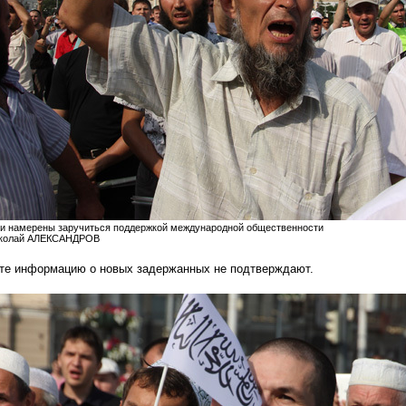
и намерены заручиться поддержкой международной общественности
иколай АЛЕКСАНДРОВ
ете информацию
о
новых задержанных не подтверждают.