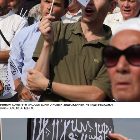
твенном комитете информацию о
новых
задержанных не подтверждают
иколай АЛЕКСАНДРОВ