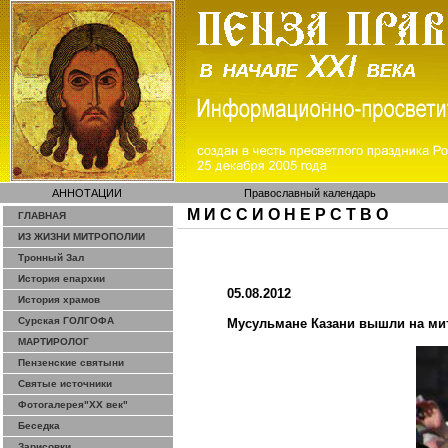
АННОТАЦИИ
Православный календарь
М И С С И О Н Е Р С Т В О
ГЛАВНАЯ
ИЗ ЖИЗНИ МИТРОПОЛИИ
Тронный Зал
История епархии
05.08.2012
История храмов
Сурская ГОЛГОФА
Мусульмане Казани вышли на мит
МАРТИРОЛОГ
Пензенские святыни
Святые источники
Фотогалерея"ХХ век"
Беседка
Зарисовки