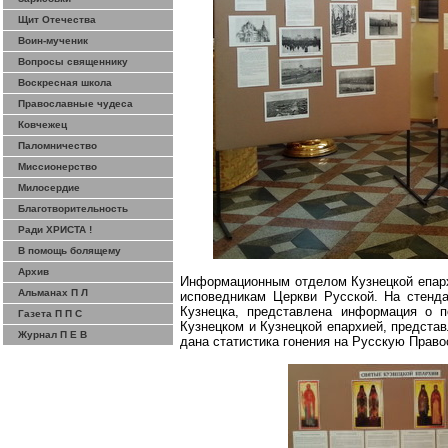
Щит Отечества
Воин-мученик
Вопросы священнику
Воскресная школа
Православные чудеса
Ковчежец
Паломничество
Миссионерство
Милосердие
Благотворительность
Ради ХРИСТА !
В помощь болящему
Архив
Информационным отделом Кузнецкой епарх
Альманах П Л
исповедникам Церкви Русской. На стенд
Кузнецка, представлена информация о п
Газета П П С
Кузнецком и Кузнецкой епархией, предста
Журнал П Е В
дана статистика гонения на Русскую Прав