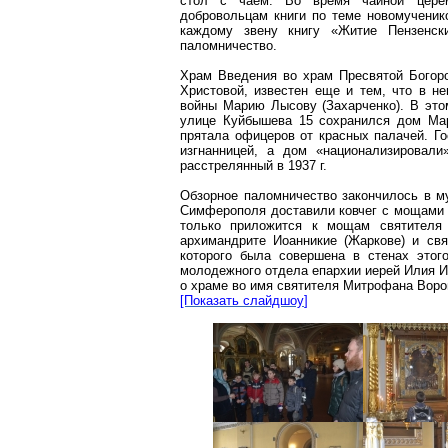
стол с чаем. Во время чайной церемо
добровольцам книги по теме новомученико
каждому звену книгу «Житие Пензенск
паломничество.
Храм Введения
во
храм Пресвятой Богоро
Христовой, известен еще и тем, что в не
войны Марию Лысову (Захарченко). В это
улице Куйбышева 15 сохранился дом Мар
прятала офицеров от красных палачей. Го
изгнанницей, а дом «национализировали»
расстрелянный в
1937 г
.
Обзорное паломничество закончилось в 
Симферополя доставили ковчег с мощами
только приложится
к мощам святителя 
архимандрите
Иоанникие
(
Жаркове
) и
св
которого была совершена в стенах этог
молодежного отдела епарх
ии ие
рей Илия 
о храме во имя святителя
Митрофана
Воро
[Показать
слайдшоу
]