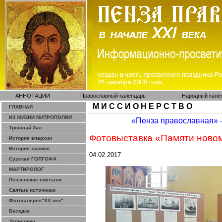
АННОТАЦИИ
Православный календарь
Народный кале
М И С С И О Н Е Р С Т В О
ГЛАВНАЯ
ИЗ ЖИЗНИ МИТРОПОЛИИ
«Пенза православная»
Тронный Зал
Фотовыставка «Памяти новом
История епархии
История храмов
04.02.2017
Сурская ГОЛГОФА
МАРТИРОЛОГ
Пензенские святыни
Святые источники
Фотогалерея"ХХ век"
Беседка
Зарисовки