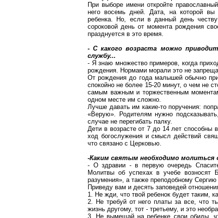
При выборе имени откройте православный
него восемь дней. Дата, на которой вы
ребенка. Но, если в данный день честву
сороковой день от момента рождения сво
празднуется в это время.
- С какого возраста можно привод
службу...
- Я знаю множество примеров, когда прих
рождения. Нормами морали это не запреща
От рождения до года малышей обычно прин
спокойно не более 15-20 минут, о чем не с
самым важным и торжественным момент
одном месте им сложно.
Лучше давать им какие-то поручения: поп
«Верую». Родителям нужно подсказывать,
случае не перегибать палку.
Дети в возрасте от 7 до 14 лет способны
ход богослужения и смысл действий свяще
что связано с Церковью.
-Каким святым необходимо молиться о
- О здравии - в первую очередь Спасит
Молитвы об успехах в учебе возносят 
разумения», а также преподобному Сергию
Приведу вам и десять заповедей отношени
1. Не жди, что твой ребенок будет таким, к
2. Не требуй от него платы за все, что 
жизнь другому, тот - третьему, и это необр
3. Не вымещай на
ребенке
свои обиды, чт