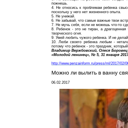
пожнешь.
4. Не относись к проблемам ребенка свы
поскольку у него нет жизненного опыта.
5. Не унижай.
6. Не забывай, что самые важные твои встр
7. Не мучь себя, если не можешь что-то с
8. Ребенок - это не тиран, а драгоценна
творческого огня.
9. Умей любить чужого ребенка. И не делай
10. Люби своего ребенка любым - нетал
потому что ребенок - это праздник, который
Владимир
Вержбовский
, Олеся
Боровец
«Молодой ленинец», № 5, 31 января
2017
http://www.penzainform.ru/press/ml/2017/02/
Можно ли вылить в ванну св
06.02.2017