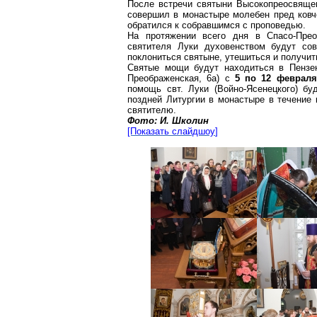
После встречи святыни Высокопреосвящ
совершил в монастыре молебен пред ковче
обратился
к
собравшимся с проповедью.
На протяжении всего дня в
Спасо-Пре
святителя Луки духовенством будут со
поклониться святыне, утешиться и получит
Святые мощи будут находиться в Пенз
Преображенская
, 6а) с
5 по 12 февраля
помощь свт. Луки (
Войно-Ясенецкого
) бу
поздней Литургии в монастыре в течение
святителю.
Фото: И.
Школин
[Показать
слайдшоу
]