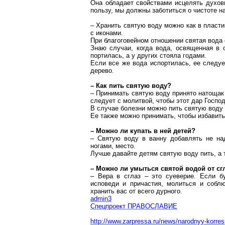
Она обладает свойствами исцелять духов
пользу, мы должны заботиться о чистоте н
– Хранить святую воду можно как в пластик
с иконами.
При благоговейном отношении святая вода 
Знаю случаи, когда вода, освященная в
портилась, а у других стояла годами.
Если все же вода испортилась, ее следуе
дерево.
– Как пить святую воду?
– Принимать святую воду принято натощак
следует с молитвой, чтобы этот дар Госпо
В случае болезни можно пить святую воду
Ее также можно принимать, чтобы избавитьс
– Можно ли купать в ней детей?
– Святую воду в ванну добавлять не на
ногами, место.
Лучше давайте детям святую воду пить, а 
– Можно ли умыться святой водой от сг
– Вера в сглаз – это суеверие. Если б
исповеди и причастия, молиться и собл
хранить вас от всего дурного.
admin3
Спецпроект ПРАВОСЛАВИЕ
http://www.zarpressa.ru/news/narodnyy-korres