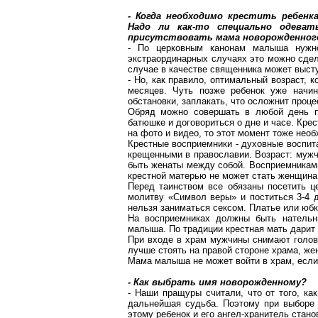
- Когда необходимо крестить ребен
Надо ли как-то специально одев
присутствовать мама новорожденног
- По церковным канонам малыша нужно
экстраординарных случаях это можно сдел
случае в качестве священника может выст
- Но, как правило, оптимальный возраст, к
месяцев. Чуть позже ребенок уже начи
обстановки, заплакать, что осложнит проц
Обряд можно совершать в любой день по
батюшке и договориться о дне и часе. Крес
на фото и видео, то этот момент тоже нео
Крестные восприемники - духовные воспит
крещенными в православии. Возраст: мужч
быть женаты между собой. Восприемниками 
крестной матерью не может стать женщина
Перед таинством все обязаны посетить це
молитву «Символ веры» и поститься 3-4 
нельзя заниматься сексом. Платье или юбк
На восприемниках должны быть нательн
малыша. По традиции крестная мать дарит 
При входе в храм мужчины снимают голо
лучше стоять на правой стороне храма, же
Мама малыша не может войти в храм, если
- Как выбрать имя новорожденному?
- Наши пращуры считали, что от того, ка
дальнейшая судьба. Поэтому при выборе 
этому ребенок и его ангел-хранитель
стано