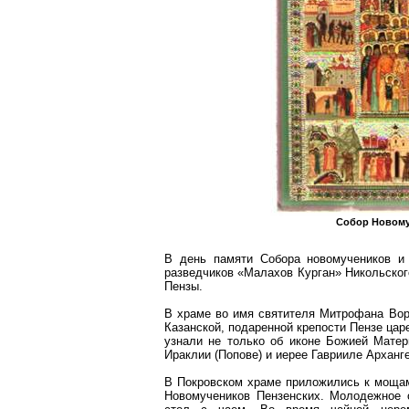
Собор Новому
В день памяти Собора новомучеников и
разведчиков «Малахов Курган» Никольског
Пензы.
В храме во имя святителя
Митрофана
Вор
Казанской, подаренной крепости Пензе ца
узнали не только об иконе Божией Мате
Ираклии (Попове) и иерее Гаврииле Архан
В Покровском храме приложились к мощам 
Новомучеников Пензенских. Молодежное 