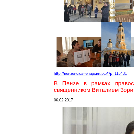
http://пензенская-епархия.рф/?p=115431
В Пензе в рамках правосл
священником Виталием Зор
06.02.2017