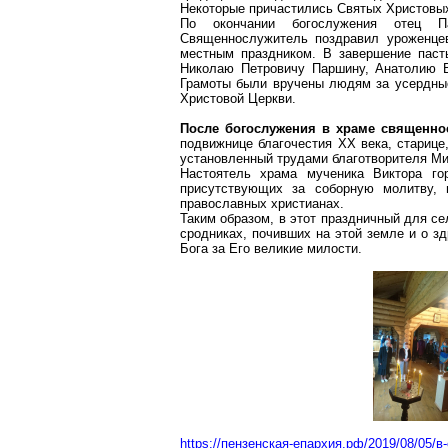
Некоторые причастились Святых Христовых
По окончании богослужения отец 
Священнослужитель поздравил уроженцев
местным праздником. В завершение паст
Николаю Петровичу Паршину, Анатолию В
Грамоты были вручены людям за усердные
Христовой Церкви.
После богослужения в храме священно
подвижнице благочестия XX века, стариц
установленный трудами благотворителя Ми
Настоятель храма мученика Виктора го
присутствующих за соборную молитву, 
православных христианах.
Таким образом, в этот праздничный для с
сродниках
, почивших на этой земле и о з
Бога за Его великие милости.
https://пензенская-епархия.рф/2019/08/05/