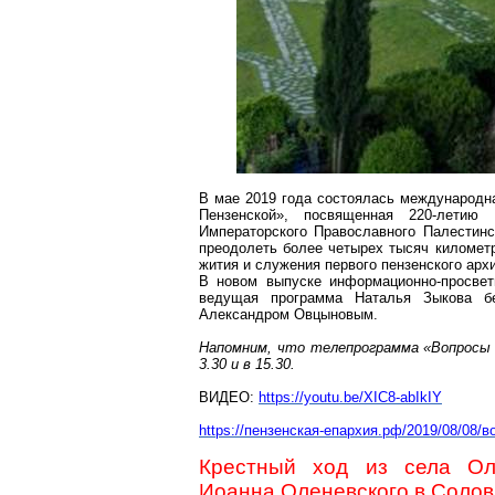
В мае 2019 года состоялась международна
Пензенской», посвященная 220-летию 
Императорского Православного Палестинс
преодолеть более четырех тысяч километр
жития и служения первого пензенского ар
В новом выпуске информационно-просвет
ведущая программа Наталья Зыкова б
Александром
Овцыновым
.
Напомним, что телепрограмма «Вопросы 
3.30 и в 15.30.
ВИДЕО:
https://youtu.be/XIC8-abIkIY
https://пензенская-епархия.рф/2019/08/08/
Крестный ход из села
Ол
Иоанна
Оленевского
в
Солов