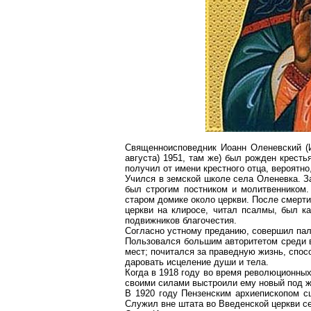
Священноисповедник
Иоанн
Оленевский
(
августа) 1951, там же) был рожден крест
получил от имени крестного отца, вероятно
Учился в земской школе села
Оленевка
. 
был строгим постником и молитвенником
старом домике около церкви. После смерти
церкви на клиросе, читал псалмы, был
к
подвижников благочестия.
Согласно устному преданию, совершил па
Пользовался большим авторитетом среди 
мест; почитался за праведную жизнь, спосо
даровать исцеление души и тела.
Когда в 1918 году во время революционных
своими силами выстроили ему новый под 
В 1920 году Пензенским архиепископом
с
Служил вне штата во Введенской церкви 