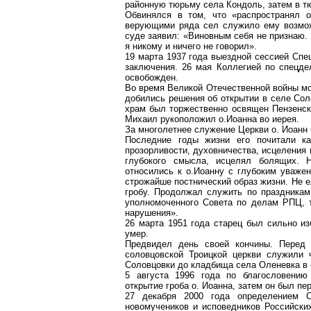
районную тюрьму села Кондоль, затем в т
Обвинялся в том, что «распространял о
верующими ряда сел служило ему возмож
суде заявил: «Виновным себя не признаю.
я никому и ничего не говорил».
19 марта 1937 года выездной сессией
Спе
заключения. 26 мая Коллегией по
спецде
освобожден.
Во время Великой Отечественной войны мо
добились решения об открытии в селе
Сол
храм был торжественно освящен Пензенск
Михаил рукоположил о
.И
оанна во иерея.
За многолетнее служение Церкви о. Иоанн
Последние годы жизни его почитали ка
прозорливости,
духовничества
, исцеления
глубокого смысла, исцелял
болящих
. 
относились к о
.И
оанну с глубоким уваже
строжайше постнический образ жизни. Не е
гробу. Продолжал служить по праздника
уполномоченного Совета по делам РПЦ, т
нарушения».
26 марта 1951 года старец был сильно из
умер.
Предвидел день своей кончины. Перед
соловцовской
Троицкой церкви служили ч
Соловцовки
до кладбища села
Оленевка
в 
5 августа 1996 года по благословению 
открытие гроба о. Иоанна, затем он был пе
27 декабря 2000 года определением 
новомучеников
и исповедников Российски