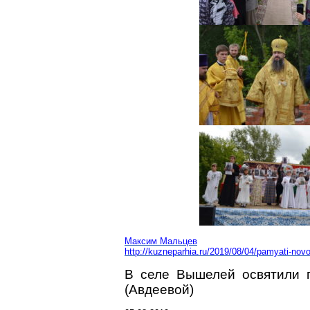
Максим Мальцев
http://kuzneparhia.ru/2019/08/04/pamyati-no
В селе
Вышелей
освятили 
(Авдеевой)