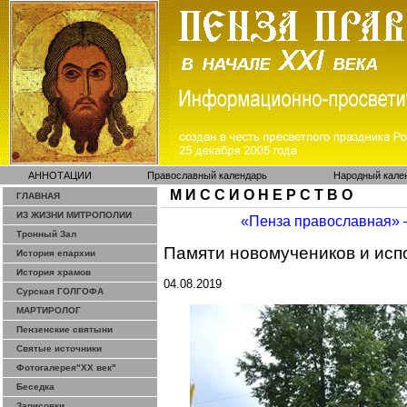
АННОТАЦИИ
Православный календарь
Народный кале
М И С С И О Н Е Р С Т В О
ГЛАВНАЯ
ИЗ ЖИЗНИ МИТРОПОЛИИ
«Пенза православная»
Тронный Зал
Памяти
новомучеников
и исп
История епархии
История храмов
04.08.2019
Сурская ГОЛГОФА
МАРТИРОЛОГ
Пензенские святыни
Святые источники
Фотогалерея"ХХ век"
Беседка
Зарисовки