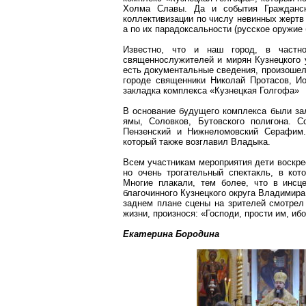
Холма Славы. Да и события Гражданск
коллективизации по числу невинных жертв
а по их парадоксальности (русское оружие
Известно, что и наш город, в частн
священнослужителей и мирян Кузнецкого у
есть документальные сведения, произоше
городе священники Николай Протасов, И
закладка комплекса «Кузнецкая Голгофа»
В основание будущего комплекса были зал
ямы,
Соловков
,
Бутовского
полигона. Со
Пензенский и
Нижнеломовский
Серафим. 
который также возглавил Владыка.
Всем участникам мероприятия дети воскре
но очень трогательный спектакль, в кот
Многие плакали, тем более
,
что в инсце
благочинного Кузнецкого округа Владимира
заднем плане сцены на зрителей смотрел
жизни, произнося: «Господи, прости им, ибо
Екатерина Бородина