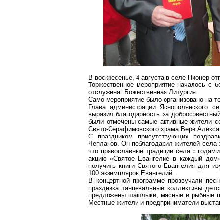
В воскресенье, 4 августа в селе Пионер от
Торжественное мероприятие началось с 
отслужена Божественная Литургия.
Само мероприятие было организовано на т
Глава администрации Яснополянского се
выразил благодарность за добросовестный
были отмечены самые активные жители се
Свято-Серафимовского
храма Вере Алекса
С праздником присутствующих поздра
Чепланов
. Он поблагодарил жителей села 
что православные традиции села с годами
акцию «Святое Евангелие в каждый дом
получить книги Святого Евангелия для и
100 экземпляров Евангелий.
В концертной программе прозвучали песн
праздника танцевальные коллективы де
предложены шашлыки, мясные и рыбные про
Местные жители и предприниматели выста