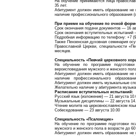
На обучение принимаются лица православн
35 лет.
Абитуриент должен иметь образование не 
наличие профессионального образования (
При приеме на
обучение по
очной форме
Срок окончания подачи документов — 16 а
Срок окончания вступительных испытаний 
Подробная
информацию по телефону: +7 (92
Также Пензенская духовная семинария осу
Православной Церкви, специальности «Пе
месяцев.
Специальность «Певчий церковного хор
На
обучение по программе
подготовки 
вероисповедания мужского и женского пола 
Абитуриент должен иметь образование не 
наличие профессионального образован
Абитуриент должен иметь музыкальные сп
Желательно наличие у абитуриента музыкал
Расписание вступительных испытаний:
Русский язык (изложение) — 21 августа 10.0
Музыкальные дисциплины — 22 августа 14.0
Чтение молитв на церковнославянском языке
Собеседование — 23 августа 10.00
Специальность «Псаломщик»
На
обучение по программе
подготовки пс
мужского и женского пола в возрасте до 60
Абитуриент должен иметь образование не 