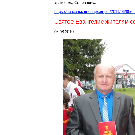
храм села
Соловцовка
.
https://пензенская-епархия.рф/2019/08/05/
Святое Евангелие жителям
с
06.08.2019