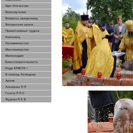
Щит Отечества
Воин-мученик
Вопросы священнику
Воскресная школа
Православные чудеса
Ковчежец
Паломничество
Миссионерство
Милосердие
Благотворительность
Ради ХРИСТА !
В помощь болящему
Архив
Альманах П Л
Газета П П С
Журнал П Е В