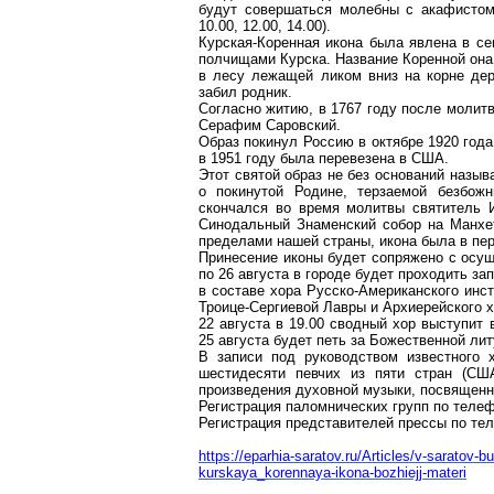
будут совершаться молебны с акафистом
10.00, 12.00, 14.00).
Курская-Коренная
икона была явлена в сен
полчищами Курска. Название Коренной она 
в лесу лежащей ликом вниз на корне дере
забил родник.
Согласно житию, в 1767 году после молит
Серафим
Саровский
.
Образ покинул Россию в октябре 1920 года
в 1951 году была перевезена в США.
Этот святой образ не без оснований назы
о покинутой Родине, терзаемой безбожн
скончался во время молитвы святитель 
Синодальный Знаменский собор на Манх
пределами нашей страны, икона была в пер
Принесение иконы будет сопряжено с осущ
по 26 августа в городе будет проходить з
в составе хора Русско-Американского инс
Троице-Сергиевой Лавры и Архиерейского 
22 августа в 19.00 сводный хор выступит
25 августа будет петь за Божественной ли
В записи под руководством известного 
шестидесяти певчих из пяти стран (СШ
произведения духовной музыки, посвященн
Регистрация паломнических групп по теле
Регистрация представителей прессы по т
https://eparhia-saratov.ru/Articles/v-saratov
kurskaya_korennaya-ikona-bozhiejj-materi