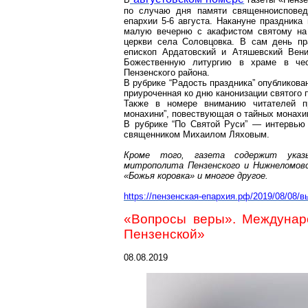
по случаю дня памяти
священноисповед
епархии 5-6 августа. Накануне праздника
малую вечерню с акафистом святому на 
церкви села
Соловцовка
. В сам день пр
епископ
Ардатовский
и
Атяшевский
Вени
Божественную литургию в храме в че
Пензенского района.
В рубрике “Радость праздника” опубликова
приуроченная ко дню канонизации святого
Также в номере вниманию читателей п
монахини”, повествующая о тайных монах
В рубрике “По Святой Руси” — интервью
священником Михаилом Ляховым.
Кроме того, газета содержит указ
митрополита Пензенского и
Нижнеломов
«Божья коровка» и многое другое.
https://пензенская-епархия.рф/2019/08/08/
«Вопросы веры». Междунар
Пензенской»
08.08.2019