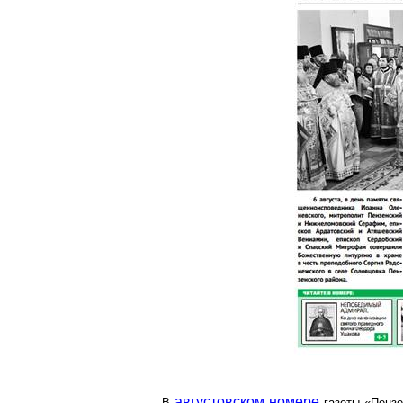
августовском номере
В
газеты «Пензе