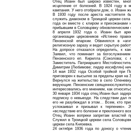
Отец Иоанн был широко известен, мног
исцеление от болезней. В 1924 году в м
кампания. У него отобрали дом, о. Иоанн 
В 1930 году после ареста настоятеля 
служить диаконом в Троицкой церкви сел
года он вместе с клиром и прихожанами н
прибывшим в
Соловцовку
обновленческим 
8 апреля 1932 года о. Иоанн был арес
организации церковников «Истинно прав
Пензенской епархии. Обвинялся в «аг
религиозную заразу и ведет скрытую работ
На допросе отказался определить, к ка
Заявил, что поминает за богослужение
Пензенского
еп
. Кирилла (Соколова; с 
Заместитель Патриаршего Местоблюстит
Димитрии
(
Любимове
; лидер иосифлян) нич
14 мая 1932 года Особой тройкой при 
приговорен
к высылке за пределы края на 3
Вернулся на жительство в село
Оленевк
верующие. Пензенские священнослужители
интересовались его мнением, как относить
30 января 1934 года отец Иоанн был заде
подписку о невыезде. На следствии дал п
его не разубеждал в этом
… В
сем, кто при
успокаивал и призывал к терпению». 
«вследствие его болезни и преклонного воз
Отец Иоанн вопреки запретам властей п
Служил в Троицкой церкви села
Соловцов
церкви села
Князевка
.
24 октября 1936 года по доносу о чтен