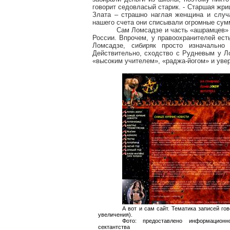
говорит седовласый старик. - Старшая жри
Злата – страшно наглая женщина и случ
нашего счета они списывали огромные сум
Сам Ломсадзе и часть «ашрамцев» с
России. Впрочем, у правоохранителей ест
Ломсадзе, сибиряк просто изначально
Действительно, сходство с Рудневым у Л
«высоким учителем», «раджа-йогом» и увер
А вот и сам сайт. Тематика записей гов
увеличения).
Фото: предоставлено информационн
сектантства