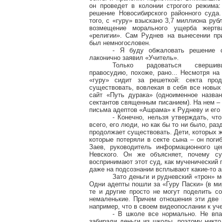
он проведет в колонии строгого режима:
решение Новосибирского районного суда
того, с «гуру» взыскано 3,7 миллиона рубл
возмещение морального ущерба жертв
«религии». Сам Руднев на вынесении пр
был немногословен.
- Я буду обжаловать решение с
лаконично заявил «Учитель».
Только радоваться свершив
правосудию, похоже, рано... Несмотря на 
«гуру» сидит за решеткой: секта прод
существовать, вовлекая в себя все новых
сайт «Путь дурака» (одноименное назва
сектантов священным писанием). На нем –
письма адептов «Ашрама» к Рудневу и его 
- Конечно, нельзя утверждать, чт
всего, его люди, но как бы то ни было, ра
продолжает существовать. Дети, которых ж
которые потеряли в секте сына – он поги
Заев, руководитель информационного це
Невского. Он же объясняет, почему с
воспринимают этот суд, как мученический п
даже на подсознании всплывают какие-то 
Зато деньги и рудневский «трон» м
Одни адепты пошли за «Гуру Паски» (в ми
те и другие просто не могут поделить с
немаленькие. Причем отношения эти две 
например, что в своем видеопослании к уч
- В школе все нормально. Не впа
забирали деньги из школы, поэтому никто