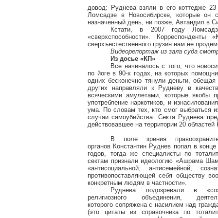
довод: Руднева взяли в его коттедже 23
Ломсадзе в Новосибирске, которые он с
назначенный день, ни позже, Автандил в С
Кстати, в 2007 году Ломсадз
«сверхспособности». Корреспонденты 
сверхъестественного грузин нам не продем
Видеорепортаж из зала суда смот
Из досье «КП»
Все начиналось с того, что новос
по йоге в 90-х годах, на которых помощн
одних бесконечно тянули деньги, обещая 
других направляли к Рудневу в качест
всяческими амулетами, которые якобы п
употребление наркотиков, и изнасиловани
ума. По словам тех, кто смог выбраться 
случаи самоубийства. Секта Руднева пре
действовавшее на территории 20 областей 
В поле зрения правоохраните
органов Константин Руднев попал в конце 
годов, тогда же специалисты по тотали
сектам признали идеологию «Ашрама Ша
«антисоциальной, антисемейной, созна
противопоставляющей себя обществу во
конкретным людям в частности».
Руднева подозревали в «соз
религиозного объединения, деятель
которого сопряжена с насилием над гражд
(это цитаты из справочника по тотали