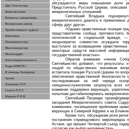
обсуждаются меры повышения роли ре
Щит Отечества
Предстоятель Русской Церкви, описывая 
межрелигиозных отношений.
Воин-мученик
Святейший Владыка подчеркнул
Вопросы священнику
межрелигиозного диалога в приемлемых 
Воскресная школа
сферу друг друга».
«Однако нравственные позиции тра
Православные чудеса
представителям сообща противостоять б
Ковчежец
политической и социальной вражде, —
неоднократно совместно осуждали тер
Паломничество
выступали за возвращение нравственных 
Миссионерство
некоторых средств массовой информаци
Милосердие
государственной властью».
Обратив внимание членов Собо
Благотворительность
Святейшество добавил, что результаты э
Ради ХРИСТА !
людей по общественно значимым вопро
встретила позиция Русской Церкви по вопр
В помощь болящему
обеспечения нравственной безопасности 
Архив
последовавшая за ней череда оско
Альманах П Л
священнослужителям затронула всех чл
взаимная поддержка верующих, укреплен
Газета П П С
попыткам дестабилизировать межрелигиозн
Журнал П Е В
Святейший Патриарх проинформир
заседания Межрелигиозного совета Содру
коммюнике, посвященное проблемам нравс
верующих в Северной Африке и на Ближне
Кроме того, обсуждение роли рели
построения справедливого миропорядка 
Астане, где прошел
Ч
етвертый съезд лиде
согласие как выбор человечества».