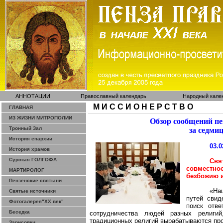
АННОТАЦИИ
Православный календарь
Народный кале
М И С С И О Н Е Р С Т В О
ГЛАВНАЯ
ИЗ ЖИЗНИ МИТРОПОЛИИ
Обзор сообщений п
Тронный Зал
за седми
История епархии
03.0
История храмов
Сурская ГОЛГОФА
Свя
совместн
МАРТИРОЛОГ
безбожию 
Пензенские святыни
«На
Святые источники
путей свид
Фотогалерея"ХХ век"
поиск отве
Беседка
сотрудничества людей разных религий
традиционных религий вырабатываются про
Зарисовки