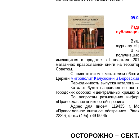
05.0
Изд
публикацию
Выш
журналу «П
В к
получивших
имеющихся в продаже в I квартале 201
магазинах православной книги на террит
Советом.
С приветствием к читателям обрат
Церкви
митрополит Калужский и Боровский
Периодичность выпуска каталога — 
Каталог будет направлен во все 
городских соборах и центральных храмах б
По вопросам размещения инфор
«Православное книжное обозрение».
Адрес для писем:
119435, г
. Мо
«Православное книжное обозрение».
Элек
2229), факс (495) 789-90-45.
ОСТОРОЖНО – СЕКТ