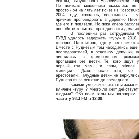
сектам, выпущенного Новосибирской епар
Но поймать мошенника оказалось не 
просто - он на пять лет исчез из Новосиби
2004 году, казалось, свершилось - у
приехал проповедовать в деревню Плотн
где его и повязали. Но пока опера рассле
все обстоятельства, срок давности дела ис
В последний раз сотрудникам
ГУВД удалось задержать «гуру» в 2010 
деревне Плотниково, где у него имеетс
Вместе с Рудневым там находились еще 
последователей, в основном девушки, к
числились в федеральном розыск
пропавшие без вести. Те, кого ищут 
первый год мамы и папы, обивая п
милиции... Даже после того, как «
арестовали, «блудные дети» не вернулис
Руднева из-за решетки до последнего…
Какими уловками сектанты заманив
влияние «гуру»? Много ли сект действует
людьми? Обо всем этом мы поговорим 
частоту 98,3 FM в 12.00
.