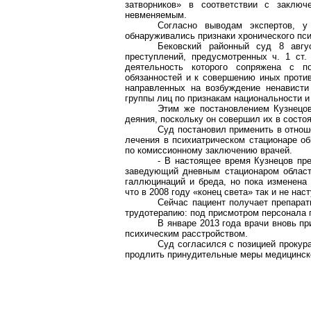
затворников» в соответствии с заключе
невменяемым.
Согласно выводам экспертов, у
обнаруживались признаки хронического пси
Бековский районный суд 8 авгу
преступлений, предусмотренных ч. 1 ст.
деятельность которого сопряжена с п
обязанностей и к совершению иных против
направленных на возбуждение ненависти
группы лиц по признакам национальности и
Этим же постановлением Кузнецов
деяния, поскольку он совершил их в состо
Суд постановил применить в отнош
лечения в психиатрическом стационаре об
по комиссионному заключению врачей.
- В настоящее время Кузнецов пре
заведующий дневным стационаром областн
галлюцинаций и бреда, но пока изменена 
что в 2008 году «конец света» так и не нас
Сейчас пациент получает препарат
трудотерапию: под присмотром персонала 
В январе 2013 года врачи вновь п
психическим расстройством.
Суд согласился с позицией прокур
продлить принудительные меры медицинско