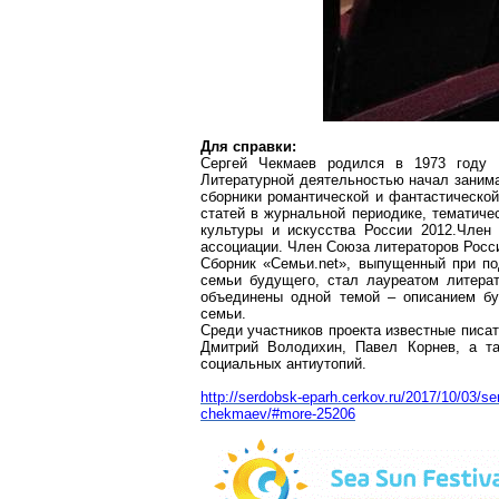
Для справки:
Сергей
Чекмаев
родился в 1973 году в 
Литературной деятельностью начал заним
сборники романтической и фантастической 
статей в журнальной периодике, тематиче
культуры и искусства России 2012.Член
ассоциации. Член Союза литераторов Росс
Сборник «Семьи.net», выпущенный при п
семьи будущего, стал лауреатом литерат
объединены одной темой – описанием бу
семьи.
Среди участников проекта известные писа
Дмитрий
Володихин
, Павел Корнев, а т
социальных антиутопий.
http://serdobsk-eparh.cerkov.ru/2017/10/03/ser
chekmaev/#more-25206