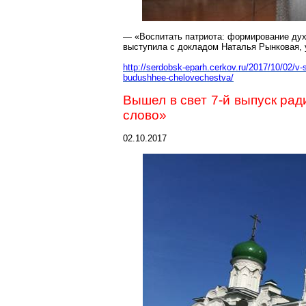
— «Воспитать патриота: формирование дух
выступила с докладом Наталья
Рынковая
,
http://serdobsk-eparh.cerkov.ru/2017/10/02/v-
budushhee-chelovechestva/
Вышел в свет 7-й выпуск р
слово»
02.10.2017