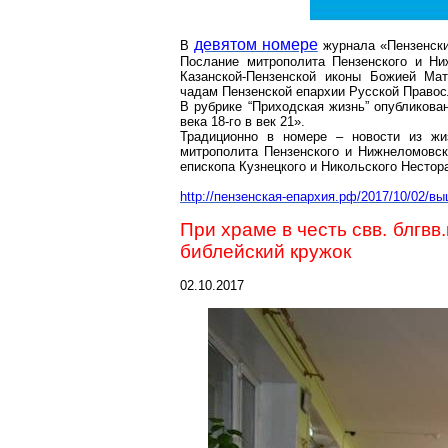
девятом номере
В
журнала «Пензенски
Послание митрополита Пензенского и Ни
Казанской-Пензенской
иконы Божией Мат
чадам Пензенской епархии Русской Правос
В рубрике “Приходская жизнь” опубликова
века 18-го в век 21».
Традиционно в номере – новости из жи
митрополита Пензенского и Нижнеломовс
епископа Кузнецкого и Никольского Нестор
http://пензенская-епархия.рф/2017/10/02/в
При храме в честь
свв
.
блгвв
.
библейский кружок
02.10.2017