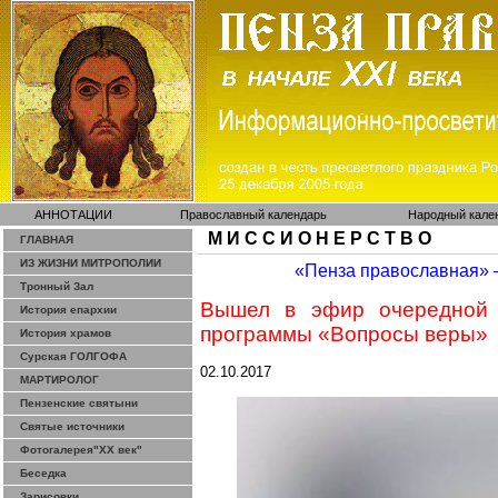
АННОТАЦИИ
Православный календарь
Народный кале
М И С С И О Н Е Р С Т В О
ГЛАВНАЯ
ИЗ ЖИЗНИ МИТРОПОЛИИ
«Пенза православная»
Тронный Зал
Вышел в эфир очередной в
История епархии
программы «Вопросы веры»
История храмов
Сурская ГОЛГОФА
02.10.2017
МАРТИРОЛОГ
Пензенские святыни
Святые источники
Фотогалерея"ХХ век"
Беседка
Зарисовки