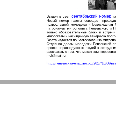
сентябрьский номер
Вышел в свет
га
Новый номер газеты освещает прошедш
православной молодежи «Православная С
патронажем митрополита Пензенского и 
только образовательные блоки и встреч
кинопоказы
и насыщенную вечернюю програм
Газета издается по благословению митроп
Отдел по делам молодежи Пензенской еп
просто неравнодушных людей к сотруднич
рассказать о том, что может заинтересова
mol@mail.ru
http://пензенская-епархия.рф/2017/10/06/вы