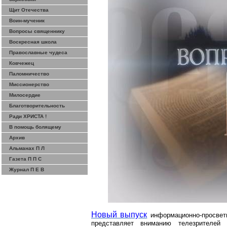
Щит Отечества
Воин-мученик
Вопросы священнику
Воскресная школа
Православные чудеса
Ковчежец
Паломничество
Миссионерство
Милосердие
Благотворительность
Ради ХРИСТА !
В помощь болящему
Архив
Альманах П Л
Газета П П С
Журнал П Е В
Новый выпуск
информационно-просвет
представляет вниманию телезрителе