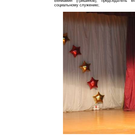
Вениамин (Гришинов), председатель е
социальному служению;