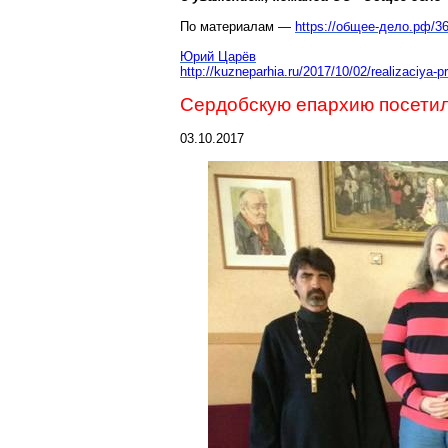
По материалам —
https://общее-дело.рф/3
Юрий Царёв
http://kuzneparhia.ru/2017/10/02/realizaciya
Сердобскую
епархию посетил
03.10.2017