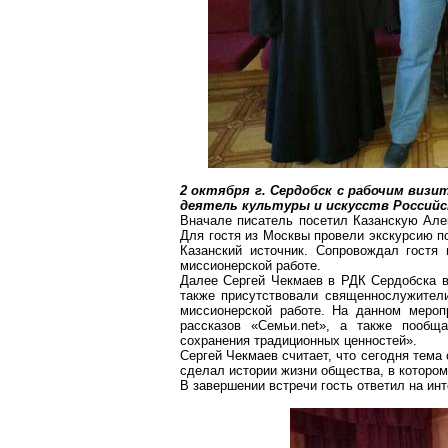
2 октября
г
. Сердобск с рабочим виз
деятель культуры и искусств Россий
Вначале писатель посетил Казанскую Але
Для гостя из Москвы провели экскурсию п
Казанский источник. Сопровождал гостя
миссионерской работе.
Далее Сергей
Чекмаев
в РДК Сердобска в
также присутствовали священнослужите
миссионерской работе. На данном мероп
рассказов «Семьи.net», а также пооб
сохранения традиционных ценностей».
Сергей
Чекмаев
считает, что сегодня тема 
сделал истории жизни общества, в которо
В завершении встречи гость ответил на и