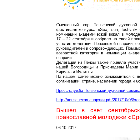
Смешанный хор Пензенской духовной 
фестиваля-конкурса «
Sea
,
sun
,
festival
» 
номинации академический вокал в молодеж
17 – 22 сентября и собрало на своей пло
участие делегация Пензенской епархии, со
руководителей и сопровождающих. Помимо 
возрастной категории в номинации акад
епархии.
Делегация из Пензы также приняла участ
нашей Богородицы и Приснодевы Марии 
Кириака
и
Иулитты
.
На нашем сайте можно ознакомиться с 
организации, стране, населении города и 
Пресс-служба Пензенской духовной семин
http://пензенская-епархия.рф/2017/10/06/х
Вышел в свет сентябрьс
православной молодежи «Ср
06.10.2017